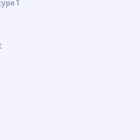
type 1
t