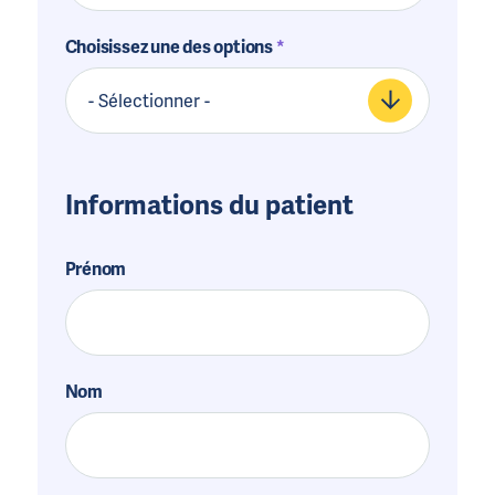
Choisissez une des options
Informations du patient
Prénom
Nom
et
prénom
Nom