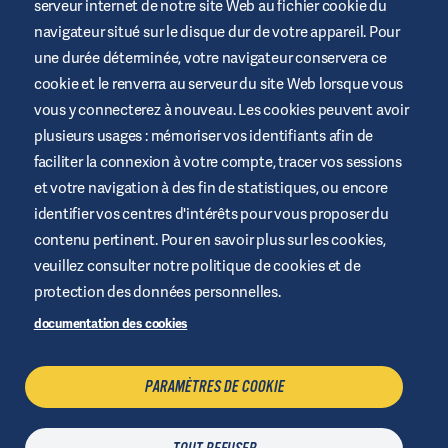
serveur internet de notre site Web au fichier cookie du
Ce site est fourni par Air Liquide Santé pour éduquer et soutenir
navigateur situé sur le disque dur de votre appareil. Pour
ceux qui vivent avec le diabète. Les informations sont données à
titre indicatives et ne remplace pas les recommandations
une durée déterminée, votre navigateur conservera ce
médicales. Demandez toujours conseil à un professionnel de la
cookie et le renverra au serveur du site Web lorsque vous
santé.
vous y connecterez à nouveau. Les cookies peuvent avoir
Termes et conditions du Site Web
plusieurs usages : mémoriser vos identifiants afin de
Politique de confidentialité
faciliter la connexion à votre compte, tracer vos sessions
et votre navigation à des fin de statistiques, ou encore
Cookies
identifier vos centres d'intérêts pour vous proposer du
Mentions Légales
contenu pertinent. Pour en savoir plus sur les cookies,
Plan du site
veuillez consulter notre politique de cookies et de
Gérer les Cookies
protection des données personnelles.
+32 2 255 96 00
documentation des cookies
PARAMÈTRES DE COOKIE
NOUS CONTACTER