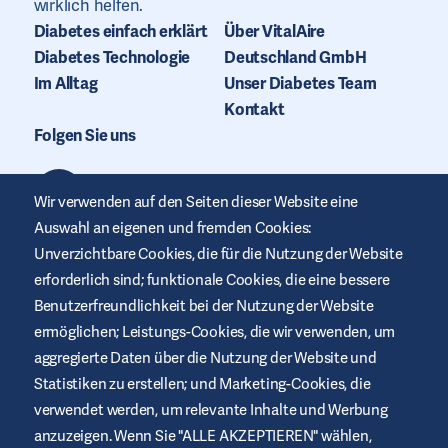
wirklich helfen.
Diabetes einfach erklärt
Über VitalAire
Diabetes Technologie
Deutschland GmbH
Im Alltag
Unser Diabetes Team
Kontakt
Folgen Sie uns
Wir verwenden auf den Seiten dieser Website eine
Auswahl an eigenen und fremden Cookies:
Unverzichtbare Cookies, die für die Nutzung der Website
erforderlich sind; funktionale Cookies, die eine bessere
Benutzerfreundlichkeit bei der Nutzung der Website
ermöglichen; Leistungs-Cookies, die wir verwenden, um
aggregierte Daten über die Nutzung der Website und
Statistiken zu erstellen; und Marketing-Cookies, die
verwendet werden, um relevante Inhalte und Werbung
anzuzeigen. Wenn Sie "ALLE AKZEPTIEREN" wählen,
Diese Website wird von Air Liquide Healthcare bereitgestellt, um