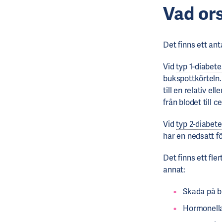
Vad or
Det finns ett anta
Vid
typ 1-diabete
bukspottkörteln. 
till en relativ el
från blodet till c
Vid
typ 2-diabet
har en nedsatt f
Det finns ett fl
annat:
Skada på bu
Hormonella