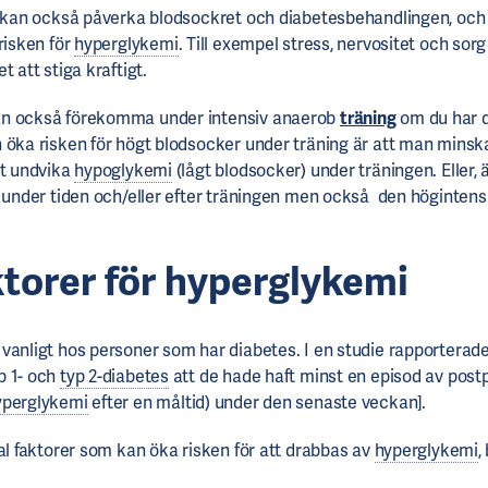
t kan också påverka blodsockret och diabetesbehandlingen, och 
risken för
hyperglykemi
. Till exempel stress, nervositet och sor
t att stiga kraftigt.
n också förekomma under intensiv anaerob
träning
om du har d
 öka risken för högt blodsocker under träning är att man minsk
tt undvika
hypoglykemi
(lågt blodsocker) under träningen. Eller, 
 under tiden och/eller efter träningen men också den högintens
ktorer för hyperglykemi
 vanligt hos personer som har diabetes. I en studie rapporterade
p 1- och
typ 2-diabetes
att de hade haft minst en episod av postp
yperglykemi
efter en måltid) under den senaste veckan].
tal faktorer som kan öka risken för att drabbas av
hyperglykemi
,