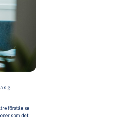
a sig.
a
ttre förståelse
ioner som det