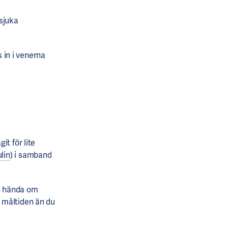
 sjuka
 in i venerna
t för lite
ulin
) i samband
an hända om
v måltiden än du