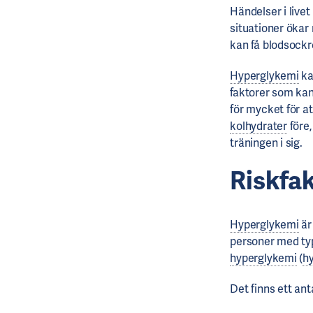
Händelser i live
situationer ökar 
kan få blodsockre
Hyperglykemi
ka
faktorer som kan
för mycket för a
kolhydrater
före,
träningen i sig.
Riskfa
Hyperglykemi
är
personer med ty
hyperglykemi
(
h
Det finns ett an