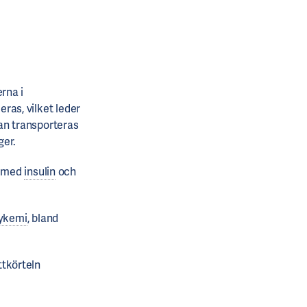
rna i
ras, vilket leder
an transporteras
ger.
t med
insulin
och
ykemi
, bland
ttkörteln