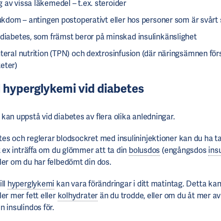
av vissa läkemedel – t.ex. steroider
jukdom – antingen postoperativt eller hos personer som är svårt
sdiabetes, som främst beror på minskad insulinkänslighet
teral nutrition (TPN) och dextrosinfusion (där näringsämnen förs
eter)
ll hyperglykemi vid diabetes
kan uppstå vid diabetes av flera olika anledningar.
es och reglerar blodsockret med insulininjektioner kan du ha tagi
t ex inträffa om du glömmer att ta din
bolusdos
(engångsdos
ins
ler om du har felbedömt din dos.
ill
hyperglykemi
kan vara förändringar i ditt matintag. Detta k
er mer fett eller
kolhydrater
än du trodde, eller om du åt mer a
 insulindos för.