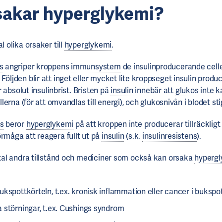
sakar hyperglykemi?
l olika orsaker till
hyperglykemi
.
s
angriper kroppens
immunsystem
de insulinproducerande celle
Följden blir att inget eller mycket lite kroppseget
insulin
produce
ler absolut insulinbrist. Bristen på
insulin
innebär att
glukos
inte k
ellerna (för att omvandlas till energi), och glukosnivån i blodet sti
es
beror
hyperglykemi
på att kroppen inte producerar tillräcklig
örmåga att reagera fullt ut på
insulin
(s.k.
insulinresistens
).
ertal andra tillstånd och mediciner som också kan orsaka
hypergl
kspottkörteln, t.ex. kronisk inflammation eller cancer i bukspo
 störningar, t.ex. Cushings syndrom