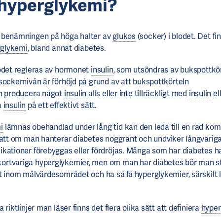
 hyperglykemi?
 benämningen på höga halter av
glukos
(socker) i blodet. Det fi
rglykemi
, bland annat diabetes.
odet regleras av hormonet
insulin
, som utsöndras av bukspottkö
sockernivån är förhöjd på grund av att bukspottkörteln
an producera något
insulin
alls eller inte tillräckligt med
insulin
el
a
insulin
på ett effektivt sätt.
i
lämnas obehandlad under lång tid kan den leda till en rad kom
 att om man hanterar diabetes noggrant och undviker långvarig
kationer förebyggas eller fördröjas. Många som har diabetes h
rtvariga hyperglykemier, men om man har diabetes bör man str
t inom målvärdesområdet och ha så få hyperglykemier, särskilt 
 riktlinjer man läser finns det flera olika sätt att definiera
hyper