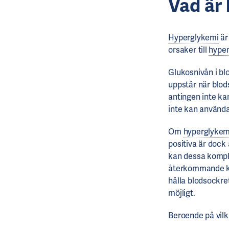
Vad är
Hyperglykemi
är
orsaker till
hype
Glukosnivån i bl
uppstår när blod
antingen inte k
inte kan använd
Om
hyperglykem
positiva är dock
kan dessa kompli
återkommande ko
hålla blodsockre
möjligt.
Beroende på vilka