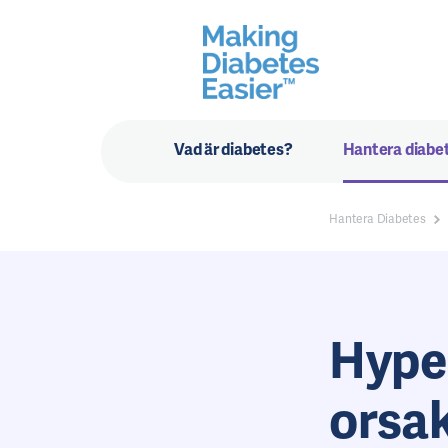
Vad är diabetes?
Hantera diabe
Hantera Diabetes
Hype
orsa