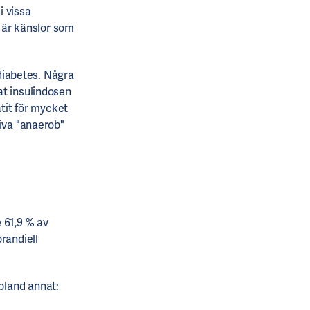
i vissa
g är känslor som
iabetes. Några
at insulindosen
ätit för mycket
iva "anaerob"
 61,9 % av
randiell
 bland annat: