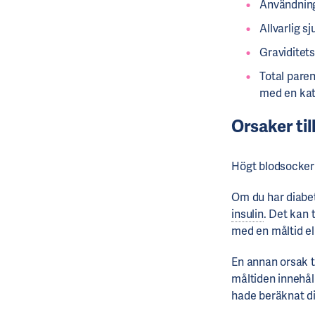
Användning 
Allvarlig s
Graviditet
Total paren
med en kat
Orsaker ti
Högt blodsocker 
Om du har diabet
insulin
. Det kan 
med en måltid el
En annan orsak t
måltiden innehåll
hade beräknat din