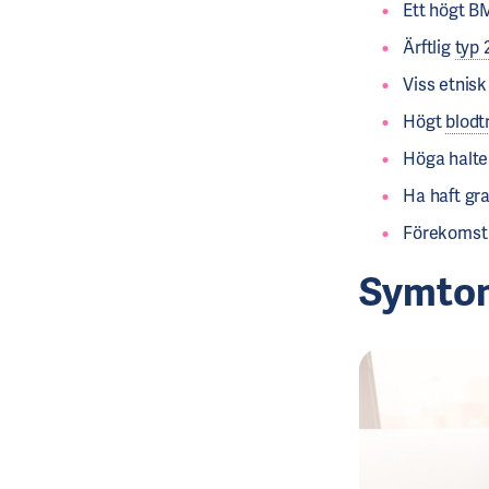
Ett högt B
Ärftlig
typ 
Viss etnis
Högt
blodt
Höga halter
Ha haft gr
Förekomst 
Symtom