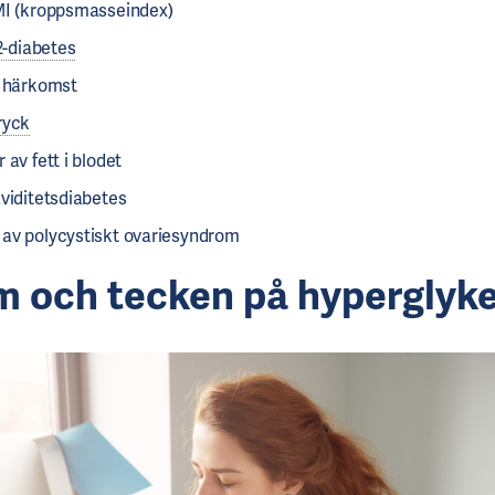
MI (kroppsmasseindex)
2-diabetes
k härkomst
ryck
 av fett i blodet
aviditetsdiabetes
av polycystiskt ovariesyndrom
 och tecken på hyperglyk