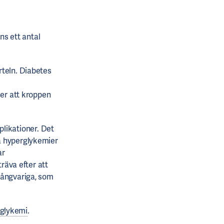
nns ett antal
rteln. Diabetes
ler att kroppen
plikationer. Det
a hyperglykemier
ar
äva efter att
långvariga, som
glykemi
.