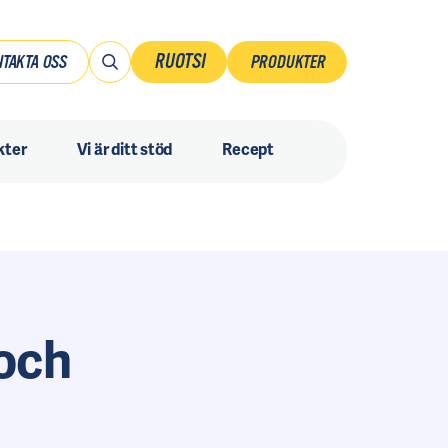
RUOTSI
TAKTA OSS
PRODUKTER
Suomi
kter
Vi är ditt stöd
Recept
Ruotsi
Danmark
Norsk
Sverige
och