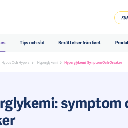
KON
tes
Tips och råd
Berättelser från livet
Produ
Hypos Och Hypers
Hyperglykemi
Hyperglykemi: Symptom Och Orsaker
rglykemi: symptom 
ker