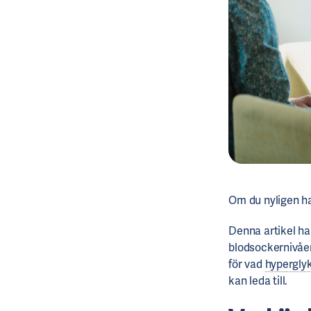
Om du nyligen ha
Denna artikel h
blodsockernivåer.
för vad
hypergly
kan leda till.