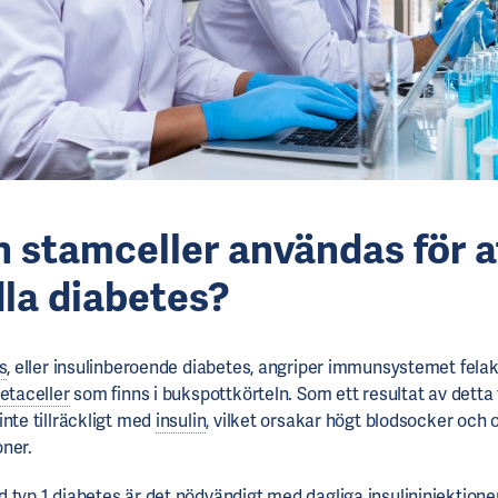
 stamceller användas för a
la diabetes?
s
, eller insulinberoende diabetes, angriper immunsystemet felak
etaceller
som finns i bukspottkörteln. Som ett resultat av detta 
inte tillräckligt med
insulin
, vilket orsakar högt blodsocker och o
ner.
 typ 1 diabetes är det nödvändigt med dagliga insulininjektioner