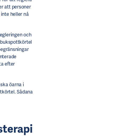
ler att personer
inte heller nå
egleringen och
v bukspottkörtel
 begränsningar
anterade
ta efter
ska öarna i
ttkörtel. Sådana
sterapi