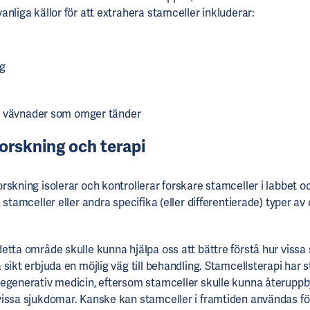
anliga källor för att extrahera stamceller inkluderar:
ng
 vävnader som omger tänder
orskning och terapi
rskning isolerar och kontrollerar forskare stamceller i labbet
 stamceller eller andra specifika (eller differentierade) typer av c
etta område skulle kunna hjälpa oss att bättre förstå hur viss
sikt erbjuda en möjlig väg till behandling. Stamcellsterapi har s
regenerativ medicin, eftersom stamceller skulle kunna återupp
issa sjukdomar. Kanske kan stamceller i framtiden användas för