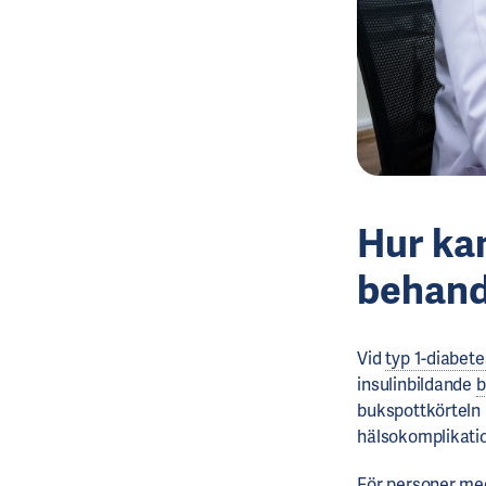
Hur kan
behand
Vid
typ 1-diabete
insulinbildande
b
bukspottkörteln 
hälsokomplikatio
För personer med