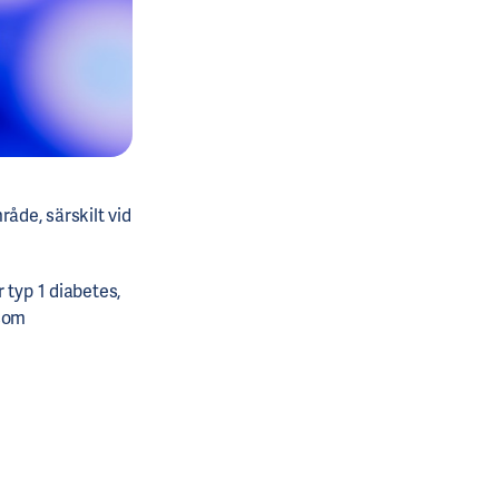
åde, särskilt vid
 typ 1 diabetes,
som