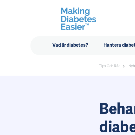
Vad är diabetes?
Hantera diabe
Tips Och Råd
Nyh
Beha
diabe