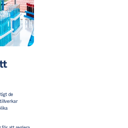
tt
tigt de
tillverkar
lika
 för att reglera