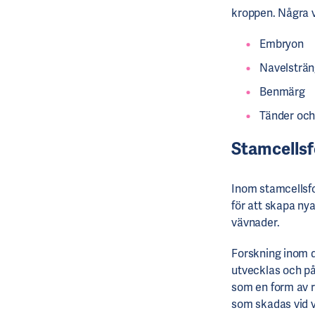
kroppen. Några v
Embryon
Navelsträ
Benmärg
Tänder och
Stamcellsf
Inom stamcellsfo
för att skapa nya
vävnader.
Forskning inom d
utvecklas och på 
som en form av 
som skadas vid v