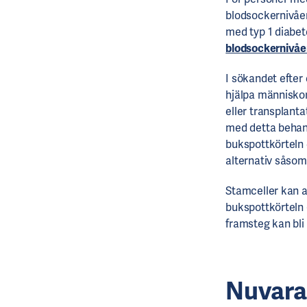
blodsockernivåe
med typ 1 diabet
blodsockernivåe
I sökandet efter
hjälpa människor
eller transplanta
med detta behand
bukspottkörteln e
alternativ såsom
Stamceller kan a
bukspottkörteln (
framsteg kan bli
Nuvara