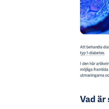
Att behandla dia
typ 1-diabetes
.
I den här artike
möjliga framtida
utmaningarna oc
Vad är