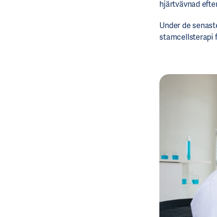
hjärtvävnad efte
Under de senaste
stamcellsterapi 