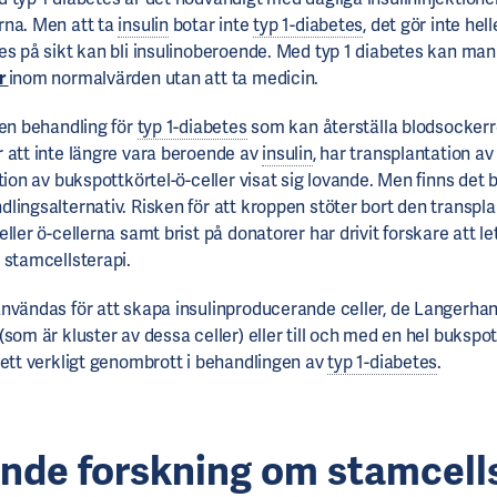
rna. Men att ta
insulin
botar inte
typ 1-diabetes
, det gör inte hel
es på sikt kan bli insulinoberoende. Med typ 1 diabetes kan man 
r
inom normalvärden utan att ta medicin.
 en behandling för
typ 1-diabetes
som kan återställa blodsockerr
 att inte längre vara beroende av
insulin
, har transplantation a
tion av bukspottkörtel-ö-celler visat sig lovande. Men finns det
lingsalternativ. Risken för att kroppen stöter bort den transpl
ller ö-cellerna samt brist på donatorer har drivit forskare att le
 stamcellsterapi.
nvändas för att skapa insulinproducerande celler, de Langerhan
som är kluster av dessa celler) eller till och med en hel bukspo
 ett verkligt genombrott i behandlingen av
typ 1-diabetes
.
nde forskning om stamcell