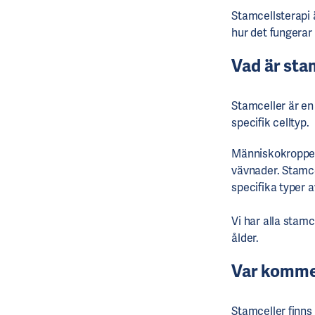
Stamcellsterapi ä
hur det fungerar 
Vad är sta
Stamceller är en 
specifik celltyp.
Människokroppen 
vävnader. Stamcel
specifika typer 
Vi har alla stamc
ålder.
Var kommer
Stamceller finns 