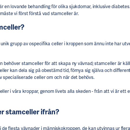
r en lovande behandling för olika sjukdomar, inklusive diabetes.
måste vi först förstå vad stamceller är.
mceller?
unik grupp av ospecifika celler i kroppen som ännu inte har utve
behöver stamceller för att skapa ny vävnad; stamceller är källan
ler kan dela sig på obestämd tid, förnya sig själva och differenti
av specialiserade celler om och när det behövs.
eller i våra kroppar, genom livets alla skeden - från att vi är ett 
 stamceller ifrån?
i de flesta vävnader i människokroppen, de kan utvinnas ur flera 