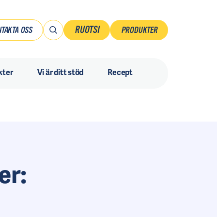
RUOTSI
TAKTA OSS
PRODUKTER
Suomi
kter
Vi är ditt stöd
Recept
Ruotsi
Danmark
Norsk
Sverige
er: