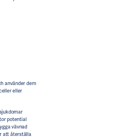
 och använder dem
eller eller
a sjukdomar
tor potential
bygga vävnad
 att återställa