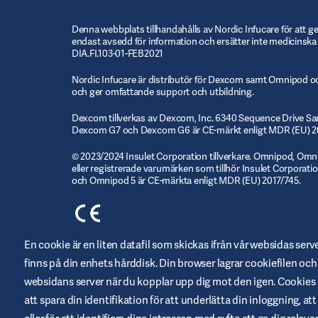
Denna webbplats tillhandahålls av Nordic Infucare för att g
endast avsedd för information och ersätter inte medicinska
DIA.FI.103-01-FEB2021
Nordic Infucare är distributör för Dexcom samt Omnipod oc
och ger omfattande support och utbildning.
Dexcom tillverkas av Dexcom, Inc. 6340 Sequence Drive Sa
Dexcom G7 och Dexcom G6 är CE-märkt enligt MDR (EU) 2
© 2023/2024 Insulet Corporation tillverkare. Omnipod, O
eller registrerade varumärken som tillhör Insulet Corporatio
och Omnipod 5 är CE-märkta enligt MDR (EU) 2017/745.
En cookie är en liten datafil som skickas ifrån vår websidas serv
finns på din enhets hårddisk. Din browser lagrar cookiefilen och s
websidans server när du kopplar upp dig mot den igen. Cookies 
KONTAKTA OSS
att spara din identifikation för att underlätta din inloggning, att f