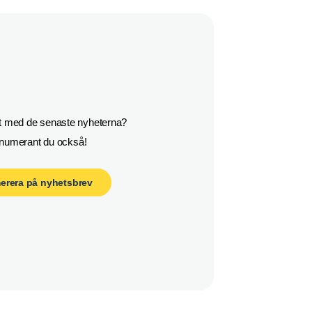
rst med de senaste nyheterna?

enumerant du också!
erera på nyhetsbrev