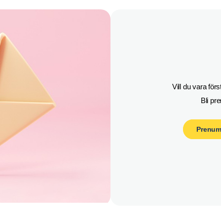
Vill du vara fö
Bli pr
Prenum