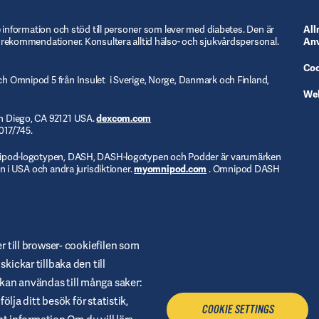
e information och stöd till personer som lever med diabetes. Den är
Al
 rekommendationer. Konsultera alltid hälso- och sjukvårdspersonal.
Anv
Coo
h Omnipod 5 från Insulet i Sverige, Norge, Danmark och Finland,
We
n Diego, CA 92121 USA.
dexcom.com
017/745.
mnipod-logotypen, DASH, DASH-logotypen och Podder är varumärken
n i USA och andra jurisdiktioner.
myomnipod.com
. Omnipod DASH
er till browser- cookiefilen som
kickar tillbaka den till
kan användas till många saker:
ölja ditt besök för statistik,
COOKIE SETTINGS