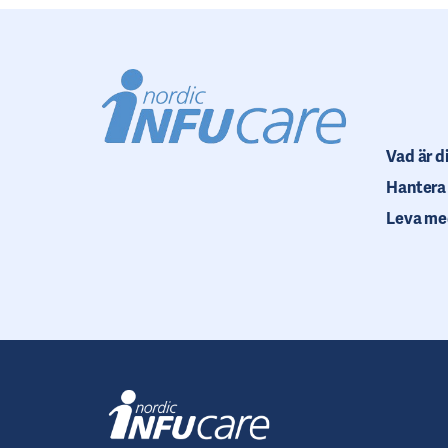
Vad är d
Hantera
Leva me