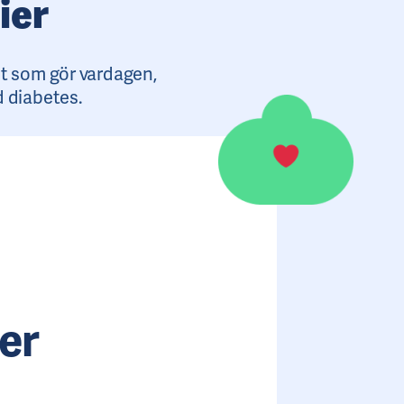
ier
t som gör vardagen,
d diabetes.
er