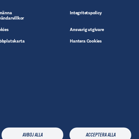
lmänna
Integritetspolicy
ändarvillkor
kies
Ansvarig utgivare
bbplatskarta
Hantera Cookies
X
AVBÖJ ALLA
ACCEPTERA ALLA
Håll dig uppdaterad med