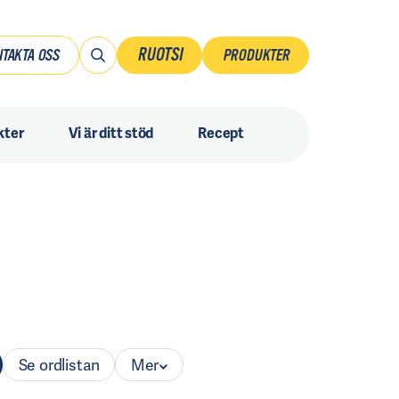
RUOTSI
TAKTA OSS
PRODUKTER
Suomi
kter
Vi är ditt stöd
Recept
Ruotsi
Danmark
Norsk
Sverige
Se ordlistan
Mer