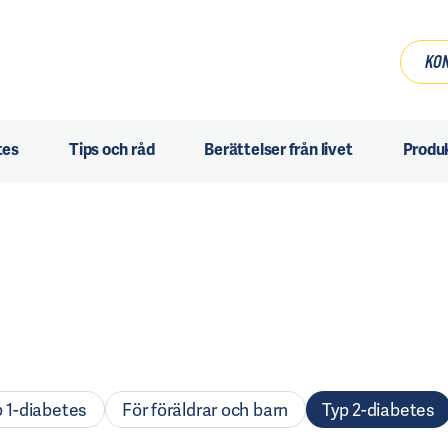
KON
tes
Tips och råd
Berättelser från livet
Produ
p 1-diabetes
För föräldrar och barn
Typ 2-diabetes