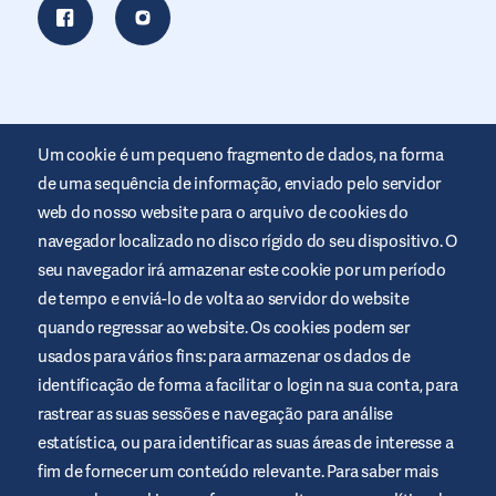
Um cookie é um pequeno fragmento de dados, na forma
de uma sequência de informação, enviado pelo servidor
web do nosso website para o arquivo de cookies do
navegador localizado no disco rígido do seu dispositivo. O
seu navegador irá armazenar este cookie por um período
Este website é disponibilizado pela Air Liquide Healthcare para
de tempo e enviá-lo de volta ao servidor do website
informar e ajudar as pessoas com diabetes. O seu intuito é
meramente informativo e não substitui as recomendações
quando regressar ao website. Os cookies podem ser
médicas. Consulte sempre o seu profissional de saúde.
usados para vários fins: para armazenar os dados de
Termos e condições do website
identificação de forma a facilitar o login na sua conta, para
rastrear as suas sessões e navegação para análise
Política de privacidade
estatística, ou para identificar as suas áreas de interesse a
Cookies
fim de fornecer um conteúdo relevante. Para saber mais
Aviso Legal