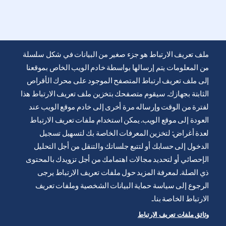
ملف تعريف الارتباط هو جزء صغير من البيانات في شكل سلسلة
من المعلومات يتم إرسالها بواسطة خادم الويب الخاص بموقعنا
إلى ملف تعريف ارتباط المتصفح الموجود على محرك الأقراص
الثابتة بجهازك. سيقوم متصفحك بتخزين ملف تعريف الارتباط هذا
يتم توفير موقع الويب هذا من قِبل شركة ايرليكيد للرعاية الصحية
لفترة من الوقت وإرساله مرة أخرى إلى خادم موقع الويب عند
لتثقيف ودعم المصابين بالسكري. انها للعلم فقط ولا تحل محل
العودة إلى موقع الويب. يمكن استخدام ملفات تعريف الارتباط
التوصيات الطبية. دائما اطلب المشورة من أخصائي الرعاية الصحية.
لعدة أغراض: لتخزين المعرفات الخاصة بك لتسهيل تسجيل
شروط وأحكام الموقع الإلكتروني
الدخول إلى حسابك أو لتتبع جلساتك والتنقل من أجل التحليل
سياسة الخصوصية
الإحصائي أو لتحديد مجالات اهتمامك من أجل تزويدك بالمحتوى
ذي الصلة. لمعرفة المزيد حول ملفات تعريف الارتباط يرجى
تعريف ملف الارتباطات
الرجوع إلى سياسة حماية البيانات الشخصية وملفات تعريف
إشعار قانوني
الارتباط الخاصة بنا..
خريطة الموقع
وثائق ملفات تعريف الارتباط
إدارة ملفات تعريف الارتباط