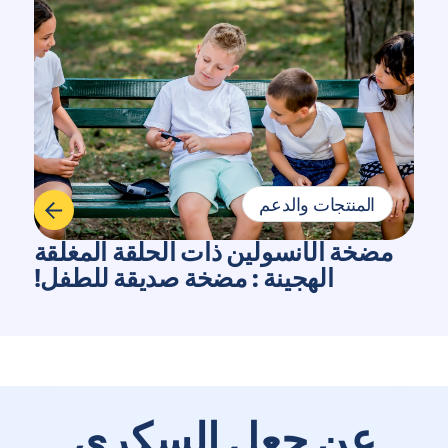
المنتجات والدعم
مضخة الأنسولين ذات الحلقة المغلقة
الهجينة : مضخة صديقة للطفل!
عن جعل السكري