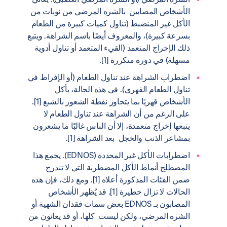
الأشخاص المصابين بالشره المرضي من نوبات من
الأكل غير المنضبط (تناول كميات كبيرة من الطعام
بسرعة كبيرة)، والمعروف أيضًا باسم الشراهة. ويتبع
ذلك الإخراج المتعمد (القيء المتعمد أو تناول أدوية
مسهلة) في دورة متكررة [1].
اضطراب الشراهة عند تناول الطعام (أو الإفراط في
تناول الطعام القهري). في هذه الحالة، يأكل
الأشخاص قهريًا بما يتجاوز نقطة الشعور بالشبع [1].
على الرغم من أن الشراهة عند تناول الطعام لا
يتبعها إخراج متعمدة، إلا أن الناس غالبًا ما يشعرون
بمشاعر الذنب والخجل بعد الشراهة [1].
اضطرابات الأكل غير المحددة (EDNOS). يجمع هذا
المصطلح أنماط الأكل المضطربة التي لا تندرج
ضمن الفئات المذكورة أعلاه [1]. ومع ذلك، فإن هذه
الحالات لا تزال خطيرة [1]. قد يُظهر الأشخاص
المصابون بـ EDNOS بعض سمات فقدان الشهية أو
الشره المرضي، ولكن ليست كلها، أو قد يعانون من