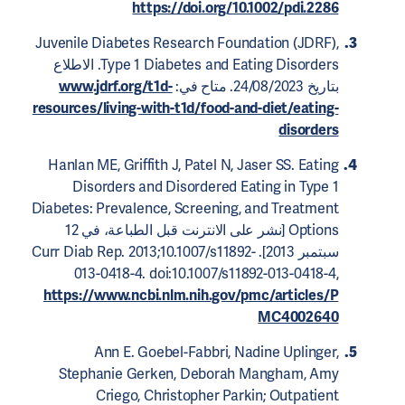
https://doi.org/10.1002/pdi.2286
Juvenile Diabetes Research Foundation (JDRF),
Type 1 Diabetes and Eating Disorders. الاطلاع
بتاريخ 24/08/2023. متاح في:
www.jdrf.org/t1d-
resources/living-with-t1d/food-and-diet/eating-
disorders
Hanlan ME, Griffith J, Patel N, Jaser SS. Eating
Disorders and Disordered Eating in Type 1
Diabetes: Prevalence, Screening, and Treatment
Options [نشر على الانترنت قبل الطباعة، في 12
سبتمبر 2013]. Curr Diab Rep. 2013;10.1007/s11892-
013-0418-4. doi:10.1007/s11892-013-0418-4,
https://www.ncbi.nlm.nih.gov/pmc/articles/P
MC4002640
Ann E. Goebel-Fabbri, Nadine Uplinger,
Stephanie Gerken, Deborah Mangham, Amy
Criego, Christopher Parkin; Outpatient