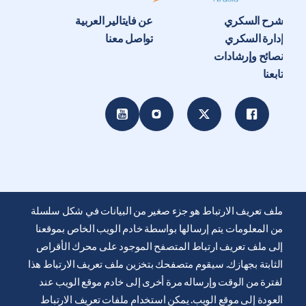
شرح السكري
عن فايتالير العربية
إدارة السكري
تواصل معنا
نصائح وإرشادات
تابعنا
ملف تعريف الارتباط هو جزء صغير من البيانات في شكل سلسلة
من المعلومات يتم إرسالها بواسطة خادم الويب الخاص بموقعنا
إلى ملف تعريف ارتباط المتصفح الموجود على محرك الأقراص
الثابتة بجهازك. سيقوم متصفحك بتخزين ملف تعريف الارتباط هذا
يتم توفير موقع الويب هذا من قِبل شركة ايرليكيد للرعاية الصحية
لفترة من الوقت وإرساله مرة أخرى إلى خادم موقع الويب عند
لتثقيف ودعم المصابين بالسكري. انها للعلم فقط ولا تحل محل
العودة إلى موقع الويب. يمكن استخدام ملفات تعريف الارتباط
التوصيات الطبية. دائما اطلب المشورة من أخصائي الرعاية الصحية.