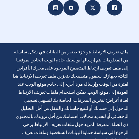
ملف تعريف الارتباط هو جزء صغير من البيانات في شكل سلسلة
من المعلومات يتم إرسالها بواسطة خادم الويب الخاص بموقعنا
إلى ملف تعريف ارتباط المتصفح الموجود على محرك الأقراص
الثابتة بجهازك. سيقوم متصفحك بتخزين ملف تعريف الارتباط هذا
يتم توفير موقع الويب هذا من قِبل شركة ايرليكيد للرعاية الصحية
لفترة من الوقت وإرساله مرة أخرى إلى خادم موقع الويب عند
لتثقيف ودعم المصابين بالسكري. انها للعلم فقط ولا تحل محل
العودة إلى موقع الويب. يمكن استخدام ملفات تعريف الارتباط
التوصيات الطبية. دائما اطلب المشورة من أخصائي الرعاية الصحية.
لعدة أغراض: لتخزين المعرفات الخاصة بك لتسهيل تسجيل
شروط وأحكام الموقع الإلكتروني
الدخول إلى حسابك أو لتتبع جلساتك والتنقل من أجل التحليل
سياسة الخصوصية
الإحصائي أو لتحديد مجالات اهتمامك من أجل تزويدك بالمحتوى
ذي الصلة. لمعرفة المزيد حول ملفات تعريف الارتباط يرجى
تعريف ملف الارتباطات
الرجوع إلى سياسة حماية البيانات الشخصية وملفات تعريف
إشعار قانوني