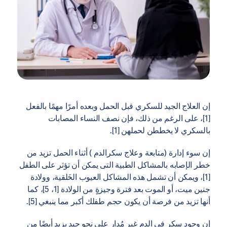
إن العلاج الجيد للسكري قبل الحمل وبعده أمرًا مهمًا بالفعل
[1]، على الرغم من ذلك، فإن نصف النساء المصابات
بالسكري لا يخططن لحملهن [1].
إن سوء إدارة (متابعة وعلاج سكرالدم ) أثناء الحمل تزيد من
خطر الإصابه بالمشاكل الطبية التى يمكن أن تؤثر على الطفل
[1]، ويمكن أن تشمل هذه المشاكل العيوب الخَلقية، وولادة
جنين ميت، أو الموت بعد فترة وجيزةٍ من الولادة [1، 5]، كما
أنها تزيد من فرصة أن يكون حجم طفلك أكبر مما ينبغي [5].
إن وجود سكر في الدم غير مُدار على نحوٍ جيد يزيد أيضًا من