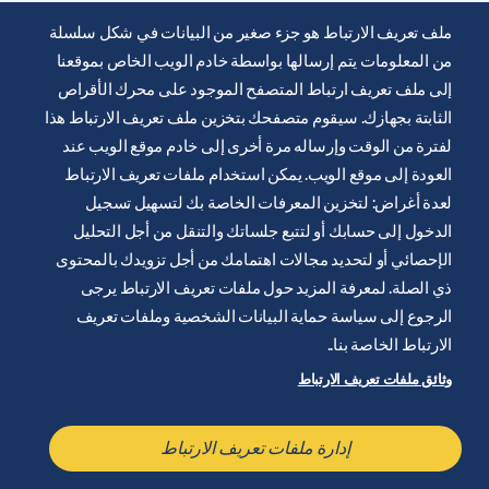
ملف تعريف الارتباط هو جزء صغير من البيانات في شكل سلسلة
من المعلومات يتم إرسالها بواسطة خادم الويب الخاص بموقعنا
إلى ملف تعريف ارتباط المتصفح الموجود على محرك الأقراص
الثابتة بجهازك. سيقوم متصفحك بتخزين ملف تعريف الارتباط هذا
يتم توفير موقع الويب هذا من قِبل شركة ايرليكيد للرعاية الصحية
لفترة من الوقت وإرساله مرة أخرى إلى خادم موقع الويب عند
لتثقيف ودعم المصابين بالسكري. انها للعلم فقط ولا تحل محل
العودة إلى موقع الويب. يمكن استخدام ملفات تعريف الارتباط
التوصيات الطبية. دائما اطلب المشورة من أخصائي الرعاية الصحية.
لعدة أغراض: لتخزين المعرفات الخاصة بك لتسهيل تسجيل
شروط وأحكام الموقع الإلكتروني
الدخول إلى حسابك أو لتتبع جلساتك والتنقل من أجل التحليل
سياسة الخصوصية
الإحصائي أو لتحديد مجالات اهتمامك من أجل تزويدك بالمحتوى
ذي الصلة. لمعرفة المزيد حول ملفات تعريف الارتباط يرجى
تعريف ملف الارتباطات
الرجوع إلى سياسة حماية البيانات الشخصية وملفات تعريف
إشعار قانوني
الارتباط الخاصة بنا..
خريطة الموقع
وثائق ملفات تعريف الارتباط
إدارة ملفات تعريف الارتباط
إدارة ملفات تعريف الارتباط
تواصل معنا