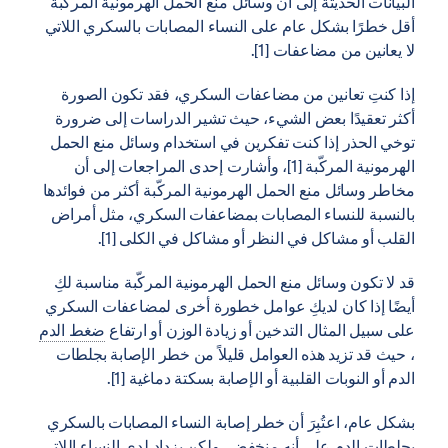
البيانات الحديثة إلى أن وسائل منع الحمل الهرمونية المركبة
أقل خطرًا بشكل عام على النساء المصابات بالسكري اللاتي
لا يعانين من مضاعفات [1].
إذا كنتِ تعانين من مضاعفات السكري، فقد تكون الصورة
أكثر تعقيدًا بعض الشيء، حيث تشير الدراسات إلى ضرورة
توخي الحذر إذا كنت تفكرين في استخدام وسائل منع الحمل
الهرمونية المركّبة [1]، وأشارت إحدى المراجعات إلى أن
مخاطر وسائل منع الحمل الهرمونية المركّبة أكثر من فوائدها
بالنسبة للنساء المصابات بمضاعفات السكري، مثل أمراض
القلب أو مشاكل في النظر أو مشاكل في الكلى [1].
قد لا تكون وسائل منع الحمل الهرمونية المركّبة مناسبة لكِ
أيضًا إذا كان لديكِ عوامل خطورة أخرى لمضاعفات السكري
على سبيل المثال التدخين أو زيادة الوزن أو ارتفاع
ضغط الدم
، حيث قد تزيد هذه العوامل قليلاً من خطر الإصابة بجلطات
الدم أو النوبات القلبية أو الإصابة بسكتة دماغية [1].
بشكل عام، اعتُبِرَ أن خطر إصابة النساء المصابات بالسكري
بجلطات الدم على أنه منخفض، ولكن يزداد لدى النساء اللاتي