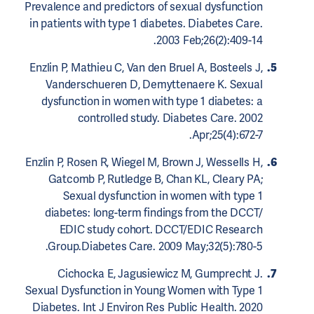
Prevalence and predictors of sexual dysfunction
in patients with type 1 diabetes. Diabetes Care.
2003 Feb;26(2):409-14.
Enzlin P, Mathieu C, Van den Bruel A, Bosteels J,
Vanderschueren D, Demyttenaere K. Sexual
dysfunction in women with type 1 diabetes: a
controlled study. Diabetes Care. 2002
Apr;25(4):672-7.
Enzlin P, Rosen R, Wiegel M, Brown J, Wessells H,
Gatcomb P, Rutledge B, Chan KL, Cleary PA;
Sexual dysfunction in women with type 1
diabetes: long-term findings from the DCCT/
EDIC study cohort. DCCT/EDIC Research
Group.Diabetes Care. 2009 May;32(5):780-5.
Cichocka E, Jagusiewicz M, Gumprecht J.
Sexual Dysfunction in Young Women with Type 1
Diabetes. Int J Environ Res Public Health. 2020