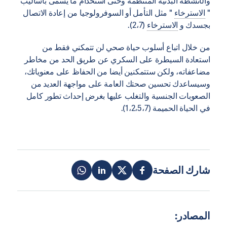
والأنشطة البدنية المنتظمة وحتى استخدام ما يسمى بأساليب
"
الاسترخاء
" مثل التأمل أو السوفرولوجيا من إعادة الاتصال
بجسدك و
الاسترخاء
(2،7).
من خلال اتباع أسلوب حياة صحي لن تتمكني فقط من
استعادة السيطرة على السكري عن طريق الحد من مخاطر
مضاعفاته، ولكن ستتمكنين أيضا من الحفاظ على معنوياتك،
وسيساعدك تحسين صحتك العامة على مواجهة العديد من
الصعوبات الجنسية والتغلب عليها بغرض إحداث تطور كامل
في الحياة الحميمة (1،2،5،7).
شارك الصفحة
المصادر: