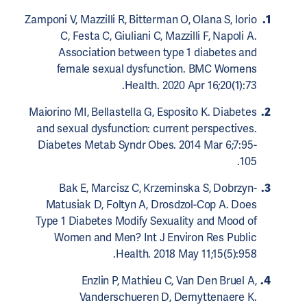
Zamponi V, Mazzilli R, Bitterman O, Olana S, Iorio
C, Festa C, Giuliani C, Mazzilli F, Napoli A.
Association between type 1 diabetes and
female sexual dysfunction. BMC Womens
Health. 2020 Apr 16;20(1):73.
Maiorino MI, Bellastella G, Esposito K. Diabetes
and sexual dysfunction: current perspectives.
Diabetes Metab Syndr Obes. 2014 Mar 6;7:95-
105.
Bak E, Marcisz C, Krzeminska S, Dobrzyn-
Matusiak D, Foltyn A, Drosdzol-Cop A. Does
Type 1 Diabetes Modify Sexuality and Mood of
Women and Men? Int J Environ Res Public
Health. 2018 May 11;15(5):958.
Enzlin P, Mathieu C, Van Den Bruel A,
Vanderschueren D, Demyttenaere K.