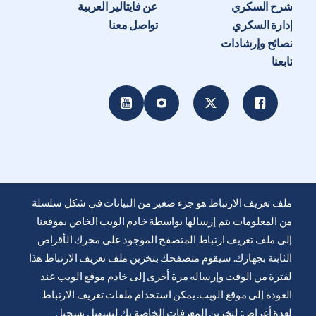
شرح السكري
عن فايتالير العربية
إدارة السكري
تواصل معنا
نصائح وإرشادات
تابعنا
ملف تعريف الارتباط هو جزء صغير من البيانات في شكل سلسلة
من المعلومات يتم إرسالها بواسطة خادم الويب الخاص بموقعنا
إلى ملف تعريف ارتباط المتصفح الموجود على محرك الأقراص
الثابتة بجهازك. سيقوم متصفحك بتخزين ملف تعريف الارتباط هذا
يتم توفير موقع الويب هذا من قِبل شركة ايرليكيد للرعاية الصحية
لفترة من الوقت وإرساله مرة أخرى إلى خادم موقع الويب عند
لتثقيف ودعم المصابين بالسكري. انها للعلم فقط ولا تحل محل
العودة إلى موقع الويب. يمكن استخدام ملفات تعريف الارتباط
التوصيات الطبية. دائما اطلب المشورة من أخصائي الرعاية الصحية.
لعدة أغراض: لتخزين المعرفات الخاصة بك لتسهيل تسجيل