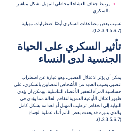
يرتبط جفاف الغشاء المخاطي للمهبل بشكل مباشر
بالسكري
تسبب بعض مضاعفات السكري أيضًا اضطرابات مهبلية
(1،2،3،4،5،6،7).
تأثير السكري على الحياة
الجنسية لدى النساء
يمكن أن يؤثر الاعتلال العصبي، وهو عبارة عن اضطراب
عصبي يصيب العديد من الأشخاص المصابين بالسكري، على
حساسية المرأة لتحفيز الأعضاء التناسلية، ويمكن ان يؤدي
ظهور اعتلال الأوعية الدموية لتفاقم الحالة مما يؤدي في
النهاية إلى انخفاض ترطيب المهبل أو انعدامه بشكل كامل
والذي بدوره قد يحدث بعض الألم أثناء عملية الجماع
(1،2،3،5،6،7).