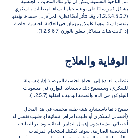
من الناحية النفسية، يمكن أن تؤثر تلك المخاوف الجنسية
بشكل كبير سلبًا على نوعية حياة النساء المصابات بالسكري
(1،2،3،4،5،6،7)، وقد تتأثر أيضًا نظرة المرأة إلى جسدها وثقتها
بنفسها سلبًا وهما عاملان مهمان في العلاقة الجنسية خاصة
إذا كانت هناك مشاكل تتعلق بالوزن (1،2،3،6،7).
الوقاية والعلاج
تتطلب العودة إلى الحياة الجنسية المرضية إدارة شاملة
للسكري، وسيسمح ذلك باستعادة التوازن في
مستويات
الجلوكوز في الدم
والصحة البدنية والعقلية (1،2،5،7).
ننصح دائما باستشارة هيئة طبية مختصة في هذا المجال
(أخصائي للسكري أو طبيب أمراض نسائية أو طبيب نفسي أو
أخصائي تغذية) بدون إهمال التدابير الغذائية وتدابير النظافة
الشخصية الصارمة. سوف يُمكنك استخدام المزلقات