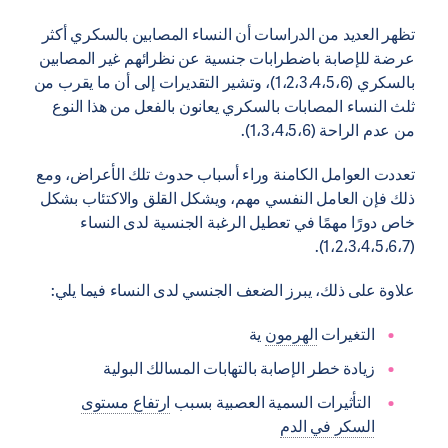
تظهر العديد من الدراسات أن النساء المصابين بالسكري أكثر
عرضة للإصابة باضطرابات جنسية عن نظرائهم غير المصابين
بالسكري (1،2،3،4،5،6)، وتشير التقديرات إلى أن ما يقرب من
ثلث النساء المصابات بالسكري يعانون بالفعل من هذا النوع
من عدم الراحة (1،3،4،5،6).
تعددت العوامل الكامنة وراء أسباب حدوث تلك الأعراض، ومع
ذلك فإن العامل النفسي مهم، ويشكل القلق والاكتئاب بشكل
خاص دورًا مهمًا في تعطيل الرغبة الجنسية لدى النساء
(1،2،3،4،5،6،7).
علاوة على ذلك، يبرز الضعف الجنسي لدى النساء فيما يلي:
التغيرات
الهرمون
ية
زيادة خطر الإصابة بالتهابات المسالك البولية
التأثيرات السمية العصبية بسبب
ارتفاع مستوى
السكر في الدم