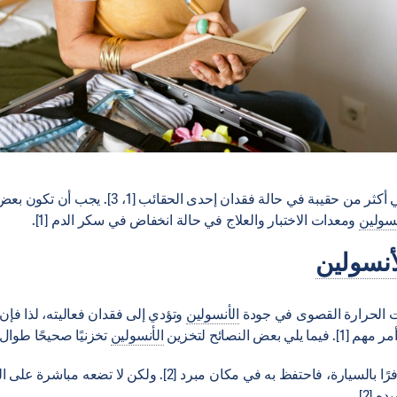
عبئ مستلزماتك في أكثر من حقيبة في حالة فقدان إحدى الح
نسولين
ومعدات الاختبار والعلاج في حالة انخفاض في سكر الدم [1].
أنسولين
ت الحرارة القصوى في جودة
الأنسولين
وتؤدي إلى فقدان فعاليته، لذا فإن ت
 بعض النصائح لتخزين
الأنسولين
تخزنيًا صحيحًا طوال
إذا كنت مسافرًا بالسيارة، فاحتفظ به في مكان مبرد [2]. ولكن لا ت
ه [2]