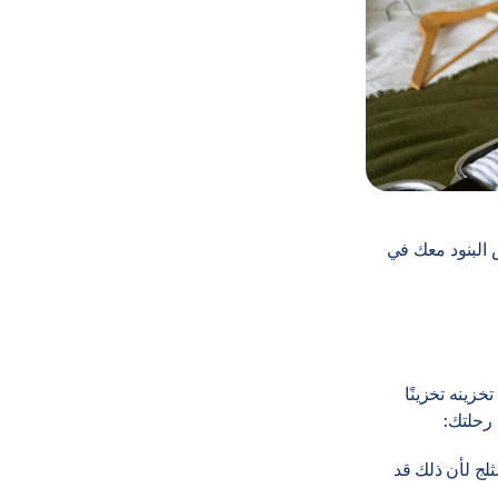
قائب [1، 3]. يجب أن تكون بعض البنود معك في
خزينه تخزينًا
 رحلتك:
ضعه مباشرة على الثلج لأن ذلك قد