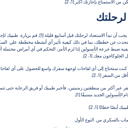
ن الاستمتاع بإجازتك أكثر [1، 2].
لرحلتك
من الناحية المثالية، يجب أن تبدأ الاستعداد لرحلتك قبل أسابيع 
لتحدث عن خططك، بما في ذلك كيفية تأثير أي أنشطة مخططة علي الس
كيفية ضبط جرعة
الأنسولين
إذا لزم الأمر، التحكم في أي أمراض محتملة أثنا
لجلوكاجون معك [1، 2].
 كنت ستحتاج إلى أي لقاحات لوجهة سفرك واسع للحصول على أي لقاحا
 من السفر [1، 2].
 عبر أكثر من منطقتين زمنيتين، فأخبر طبيبك أو فريق الرعاية حتى تتم
ام
الأنسولين
الجديد مسبقًا [1].
يضًا خطابًا [1، 2]:
اب بالسكري من النوع الأول