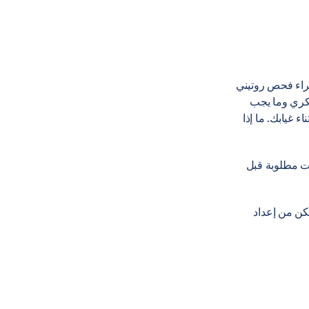
قليلة [1]. قم بزيارة طبيبك لإجراء فحص روتيني
كري وما يجب
ء غيابك. ما إذا
ت مطلوبة قبل
كن من إعداد