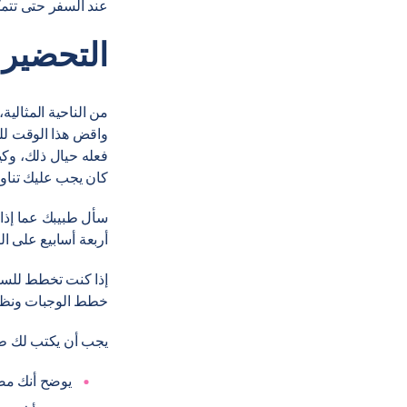
عند السفر حتى تتمكن م
التحضير 
واقض هذا الوقت ل
فعله حيال ذلك، و
كان يجب عليك تناول ا
سأل طبيبك عما إذا
أربعة أسابيع على الأقل
إذا كنت تخطط للسفر
خطط الوجبات ونظ
يجب أن يكتب لك طبيبك أ
يوضح أنك مص