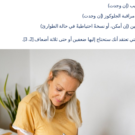
يب (إن وجدت)
اقبة الجلوكوز (إن وجدت)
ن (إن أمكن، أو نسخةً احتياطيةً في حالة الطوارئ)
تعتقد أنك ستحتاج إليها ضعفين أو حتى ثلاثة أضعاف [2، 3].