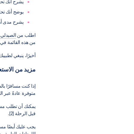
يشرح أنك تحت
يوضح أنك تحت
يشرح مدى أه
اطلب من
الصيدلي
من هذه القائمة في 
أخيرًا، ينبغي لطبيبك 
مزيد من الاستعد
إذا كنت مسافرًا با
متوفرة عادةً عبر ال
قبل الرحلة [2].
يجب عليك أيضًا مسب
الإمدادات الطبية معك [1]. سيساعدك هذا على اجتياز الفحوصات الأمنية ف