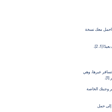
 على قائمة بأدويتك، بما في ذلك الأسماء العامة والجرعات [1]. احمل معك نسخة
[1، 2].
تسافر عبرها، وهي
].
لاً من ذلك، يمكنك تحضير وجبتك الخاصة
 إلى حمل