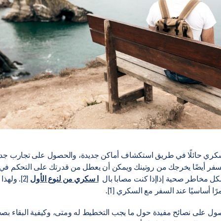
لسكري حائلًا في طريق استكشاف أماكن جديدة، والحصول على تجارب جد
 2]. لكن السفر أيضًا يخرجك من روتينك ويمكن أن يعطل من قدرتك على التحكم ف
كل مخاطر صحية إذاإذا كنت مصابا بال
ا سكري من لنوع الأول
[2]. ولهذ
ا أساسيًا عند السفر مع السكري [1].
للحصول على نصائح مفيدة حول ما يجب التخطيط له ومتى، وكيفية البقاء بص