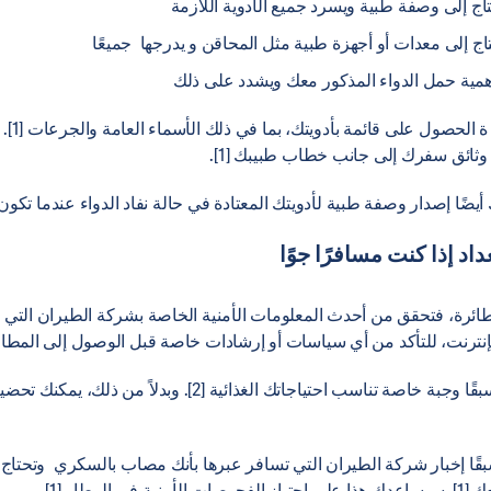
اج إلى وصفة طبية ويسرد جميع الأدوية اللازمة
اج إلى معدات أو أجهزة طبية مثل المحاقن و يدرجها جميعًا
مية حمل الدواء المذكور معك ويشدد على ذلك
ة الحصول
وثائق سفرك إلى جانب خطاب طبيبك [1].
أيضًا إصدار وصفة طبية لأدويتك المعتادة في حالة نفاد الدواء عندما تكون بعيدًا 
اد إذا كنت مسافرًا جوًا
لطائرة، فتحقق من أحدث المعلومات الأمنية الخاصة بشركة الطيران التي 
إنترنت، للتأكد من أي سياسات أو إرشادات خاصة قبل الوصول إلى المطار [1
يمكنك أن تطلب مسبقًا وجبة خاصة تناسب احتياجاتك الغذائية [2]. وبد
قًا إخبار شركة الطيران التي تسافر عبرها بأنك مصاب بالسكري وتحتاج
ي المطار [1].