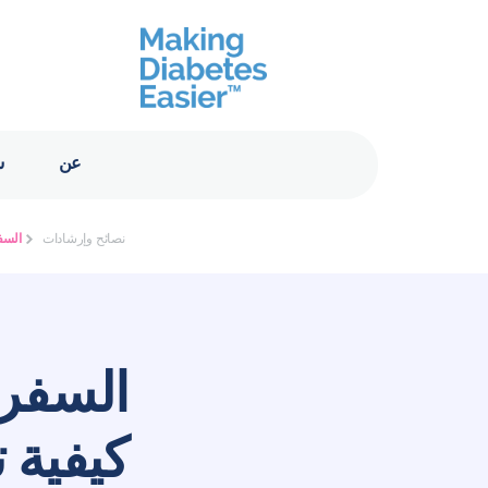
عن
ش
نصائح وإرشادات
السف
السفر 
كيفية 