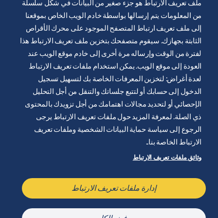
ملف تعريف الارتباط هو جزء صغير من البيانات في شكل سلسلة
من المعلومات يتم إرسالها بواسطة خادم الويب الخاص بموقعنا
إلى ملف تعريف ارتباط المتصفح الموجود على محرك الأقراص
الثابتة بجهازك. سيقوم متصفحك بتخزين ملف تعريف الارتباط هذا
يتم توفير موقع الويب هذا من قِبل شركة ايرليكيد للرعاية الصحية
لفترة من الوقت وإرساله مرة أخرى إلى خادم موقع الويب عند
لتثقيف ودعم المصابين بالسكري. انها للعلم فقط ولا تحل محل
العودة إلى موقع الويب. يمكن استخدام ملفات تعريف الارتباط
التوصيات الطبية. دائما اطلب المشورة من أخصائي الرعاية الصحية.
لعدة أغراض: لتخزين المعرفات الخاصة بك لتسهيل تسجيل
شروط وأحكام الموقع الإلكتروني
الدخول إلى حسابك أو لتتبع جلساتك والتنقل من أجل التحليل
سياسة الخصوصية
الإحصائي أو لتحديد مجالات اهتمامك من أجل تزويدك بالمحتوى
ذي الصلة. لمعرفة المزيد حول ملفات تعريف الارتباط يرجى
تعريف ملف الارتباطات
الرجوع إلى سياسة حماية البيانات الشخصية وملفات تعريف
إشعار قانوني
الارتباط الخاصة بنا..
خريطة الموقع
وثائق ملفات تعريف الارتباط
إدارة ملفات تعريف الارتباط
إدارة ملفات تعريف الارتباط
تواصل معنا