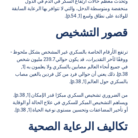
وتحدث معظم حالات ارتفاع السكر في الدم في الدول
منخفضة ومتوسطة الدخل، والتي لا تتوافر بها الرعاية السابقة
للولادة على نطاق واسع [1, p.54].
قصور التشخيص
ترتفع الأرقام الخاصة بالسكري غير المشخص بشكل ملحوظ -
ووفقًا لآخر التقديرات، قد يكون حوالي 239.7 مليون شخص
في جميع أنحاء العالم مصابين بالسكري ولا يعلمون به [1,
p.38]. ذلك يعني أن حوالي فرد من كل فردين بالغين مصاب
بالسكري حول العالم [1, p.38].
من الضروري تشخيص السكري مبكرًا قدر الإمكان [1, p.38].
ويساهم التشخيص المبكر للسكري في علاج الحالة أو الوقاية
أو تأخير المضاعفات وتحسين مستوى نوعية الحياة [1, p.38].
تكاليف الرعاية الصحية