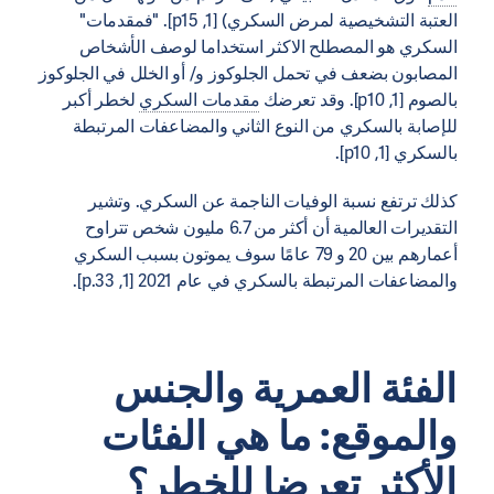
العتبة التشخيصية لمرض السكري) [1, p15]. "فمقدمات"
السكري هو المصطلح الاكثر استخداما لوصف الأشخاص
المصابون بضعف في تحمل الجلوكوز و/ أو الخلل في الجلوكوز
بالصوم [1, p10]. وقد تعرضك
مقدمات السكري
لخطر أكبر
للإصابة بالسكري من النوع الثاني والمضاعفات المرتبطة
بالسكري [1, p10].
كذلك ترتفع نسبة الوفيات الناجمة عن السكري. وتشير
التقديرات العالمية أن أكثر من 6.7 مليون شخص تتراوح
أعمارهم بين 20 و 79 عامًا سوف يموتون بسبب السكري
والمضاعفات المرتبطة بالسكري في عام 2021 [1, p.33].
الفئة العمرية والجنس
والموقع: ما هي الفئات
الأكثر تعرضا للخطر؟