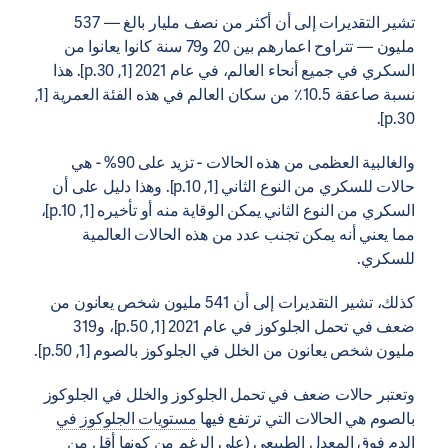
تشير التقديرات إلى أن أكثر من نصف مليار بالغ — 537
مليون — تتراوح اعمارهم بين 20 و79 سنة كانوا يعانوا من
السكري في جميع أنحاء العالم، في عام 2021 [1, p.30]. هذا
نسبة صاعقة 10.5٪ من سكان العالم في هذه الفئة العمرية [1,
p.30].
والغالبية العظمى من هذه الحالات - تزيد على 90% - هي
حالات للسكري من النوع الثاني [1, p.10]. وهذا دليل على أن
السكري من النوع الثاني يمكن الوقاية منه أو تأخيره [1, p.10]،
مما يعني أنه يمكن تجنب عدد من هذه الحالات العالمية
للسكري.
كذلك، تشير التقديرات إلى أن 541 مليون شخص يعانون من
ضعف في تحمل الجلوكوز في عام 2021 [1, p.50]، و319
مليون شخص يعانون من الخلل في الجلوكوز بالصوم [1, p.50].
وتعتبر حالات ضعف في تحمل الجلوكوز والخلل في الجلوكوز
بالصوم هي الحالات التي ترتفع فيها
مستويات الجلوكوز في
الدم
فوق المعدل الطبيعي (على الرغم من كونها أقل من