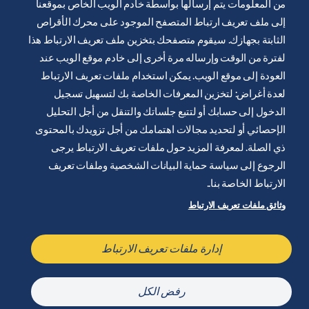
من المعلومات يتم إرسالها بواسطة خادم الويب الخاص بموقعنا
إلى ملف تعريف ارتباط المتصفح الموجود على محرك الأقراص
الثابتة بجهازك. سيقوم متصفحك بتخزين ملف تعريف الارتباط هذا
يتم توفير موقع الويب هذا من قِبل شركة ايرليكيد للرعاية الصحية
لفترة من الوقت وإرساله مرة أخرى إلى خادم موقع الويب عند
لتثقيف ودعم المصابين بالسكري. انها للعلم فقط ولا تحل محل
العودة إلى موقع الويب. يمكن استخدام ملفات تعريف الارتباط
التوصيات الطبية. دائما اطلب المشورة من أخصائي الرعاية الصحية.
لعدة أغراض: لتخزين المعرفات الخاصة بك لتسهيل تسجيل
شروط وأحكام الموقع الإلكتروني
الدخول إلى حسابك أو لتتبع جلساتك والتنقل من أجل التحليل
سياسة الخصوصية
الإحصائي أو لتحديد مجالات اهتمامك من أجل تزويدك بالمحتوى
ذي الصلة. لمعرفة المزيد حول ملفات تعريف الارتباط يرجى
تعريف ملف الارتباطات
الرجوع إلى سياسة حماية البيانات الشخصية وملفات تعريف
إشعار قانوني
الارتباط الخاصة بنا..
خريطة الموقع
وثائق ملفات تعريف الارتباط
إدارة ملفات تعريف الارتباط
إدارة ملفات تعريف الارتباط
تواصل معنا
رفض الكل