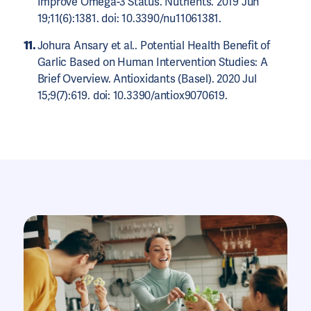
Improve Omega-3 Status. Nutrients. 2019 Jun
19;11(6):1381. doi: 10.3390/nu11061381.
Johura Ansary et al.. Potential Health Benefit of
Garlic Based on Human Intervention Studies: A
Brief Overview. Antioxidants (Basel). 2020 Jul
15;9(7):619. doi: 10.3390/antiox9070619.