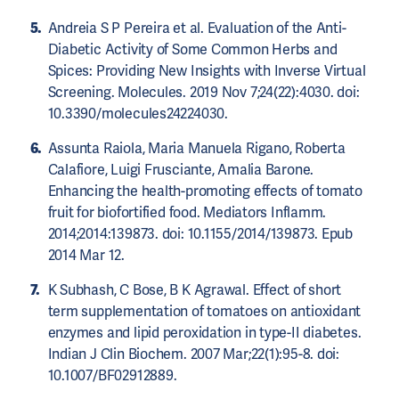
Andreia S P Pereira et al. Evaluation of the Anti-
Diabetic Activity of Some Common Herbs and
Spices: Providing New Insights with Inverse Virtual
Screening. Molecules. 2019 Nov 7;24(22):4030. doi:
10.3390/molecules24224030.
Assunta Raiola, Maria Manuela Rigano, Roberta
Calafiore, Luigi Frusciante, Amalia Barone.
Enhancing the health-promoting effects of tomato
fruit for biofortified food. Mediators Inflamm.
2014;2014:139873. doi: 10.1155/2014/139873. Epub
2014 Mar 12.
K Subhash, C Bose, B K Agrawal. Effect of short
term supplementation of tomatoes on antioxidant
enzymes and lipid peroxidation in type-II diabetes.
Indian J Clin Biochem. 2007 Mar;22(1):95-8. doi:
10.1007/BF02912889.