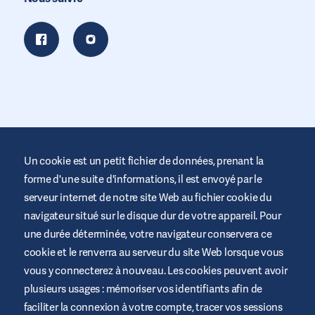
Un cookie est un petit fichier de données, prenant la
forme d'une suite d'informations, il est envoyé par le
serveur internet de notre site Web au fichier cookie du
Ce site est fourni par Air Liquide Santé pour éduquer et soutenir
navigateur situé sur le disque dur de votre appareil. Pour
ceux qui vivent avec le diabète. Les informations sont données à
une durée déterminée, votre navigateur conservera ce
titre indicatives et ne remplace pas les recommandations
médicales. Demandez toujours conseil à un professionnel de la
cookie et le renverra au serveur du site Web lorsque vous
santé.
vous y connecterez à nouveau. Les cookies peuvent avoir
Termes et conditions du Site Web
plusieurs usages : mémoriser vos identifiants afin de
Politique de confidentialité
faciliter la connexion à votre compte, tracer vos sessions