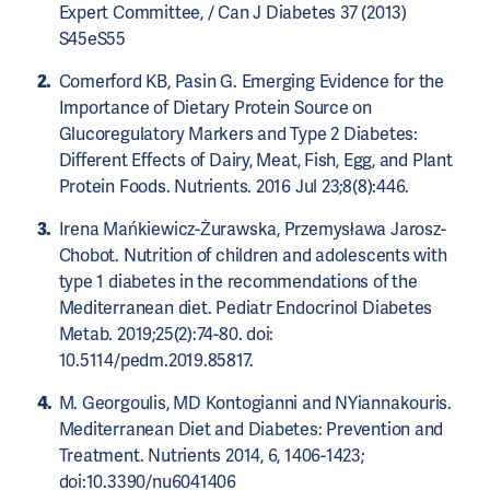
Expert Committee, / Can J Diabetes 37 (2013)
S45eS55
Comerford KB, Pasin G. Emerging Evidence for the
Importance of Dietary Protein Source on
Glucoregulatory Markers and Type 2 Diabetes:
Different Effects of Dairy, Meat, Fish, Egg, and Plant
Protein Foods. Nutrients. 2016 Jul 23;8(8):446.
Irena Mańkiewicz-Żurawska, Przemysława Jarosz-
Chobot. Nutrition of children and adolescents with
type 1 diabetes in the recommendations of the
Mediterranean diet. Pediatr Endocrinol Diabetes
Metab. 2019;25(2):74-80. doi:
10.5114/pedm.2019.85817.
M. Georgoulis, MD Kontogianni and NYiannakouris.
Mediterranean Diet and Diabetes: Prevention and
Treatment. Nutrients 2014, 6, 1406-1423;
doi:10.3390/nu6041406