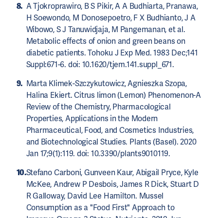
A Tjokroprawiro, B S Pikir, A A Budhiarta, Pranawa,
H Soewondo, M Donosepoetro, F X Budhianto, J A
Wibowo, S J Tanuwidjaja, M Pangemanan, et al.
Metabolic effects of onion and green beans on
diabetic patients. Tohoku J Exp Med. 1983 Dec;141
Suppl:671-6. doi: 10.1620/tjem.141.suppl_671.
Marta Klimek-Szczykutowicz, Agnieszka Szopa,
Halina Ekiert. Citrus limon (Lemon) Phenomenon-A
Review of the Chemistry, Pharmacological
Properties, Applications in the Modern
Pharmaceutical, Food, and Cosmetics Industries,
and Biotechnological Studies. Plants (Basel). 2020
Jan 17;9(1):119. doi: 10.3390/plants9010119.
Stefano Carboni, Gunveen Kaur, Abigail Pryce, Kyle
McKee, Andrew P Desbois, James R Dick, Stuart D
R Galloway, David Lee Hamilton. Mussel
Consumption as a "Food First" Approach to