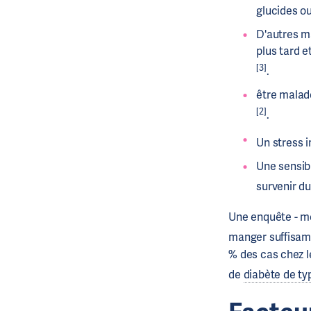
glucides o
D'autres ma
plus tard e
[3]
.
être malade
[2]
.
Un stress 
Une sensibi
survenir du
Une enquête - me
manger suffisam
% des cas chez l
de
diabète de ty