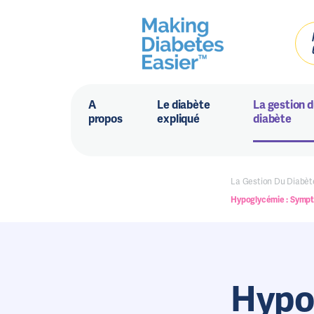
A
Le diabète
La gestion 
propos
expliqué
diabète
La Gestion Du Diabèt
Hypoglycémie : Symp
Hypo