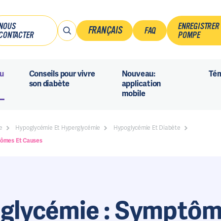
NOUS
ENREGISTRER
FRANÇAIS
FAQ
CONTACTER
POMPE
Français
du
Conseils pour vivre
Nouveau:
Té
Nederlands
son diabète
application
mobile
e
Hypoglycémie Et Hyperglycémie
Hypoglycémie Et Diabète
tômes Et Causes
glycémie : Symptôm