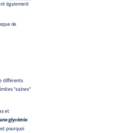
ent également
isque de
e différents
limites "saines"
as et
une glycémie
'est pourquoi