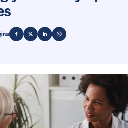
es
gina