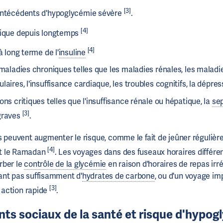
[3]
antécédents d'hypoglycémie sévère
.
[4]
tique depuis longtemps
[4]
à long terme de l'
insuline
 maladies chroniques telles que les maladies rénales, les maladi
laires, l'insuffisance cardiaque, les troubles cognitifs, la dépre
ons critiques telles que l'insuffisance rénale ou hépatique, la
se
[3]
graves
.
s peuvent augmenter le risque, comme le fait de jeûner régulièr
[4]
t le Ramadan
. Les voyages dans des fuseaux horaires différe
rber le
contrôle de la glycémie
en raison d'horaires de repas irré
ant pas suffisamment d'
hydrates de carbone
, ou d'un voyage im
[3]
 action rapide
.
ts sociaux de la santé et risque d'hypog