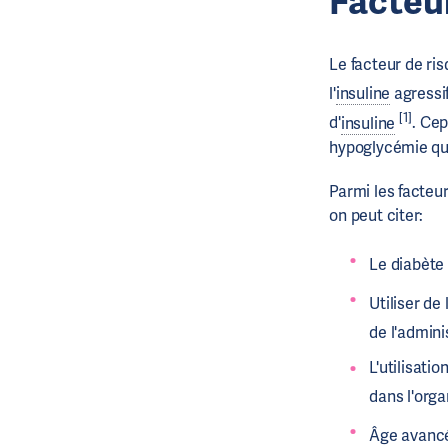
Facteu
Le facteur de ri
l'
insuline
agressif
[1]
d'
insuline
. Ce
hypoglycémie qu
Parmi les facte
on peut citer:
Le diabète
Utiliser de l
de l'adminis
L'utilisati
dans l'orga
Âge avancé