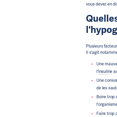
vous devez en di
Quelles
l'hypo
Plusieurs facteu
Il s'agit notamme
Une mauvai
l'
insuline
au
Une consomm
de les sau
Boire trop 
l'organism
Faire trop 