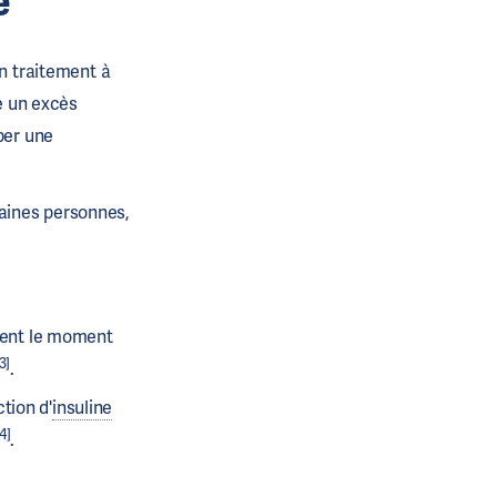
e
un traitement à
re un excès
per une
aines personnes,
ement le moment
3]
.
tion d'
insuline
 4]
.