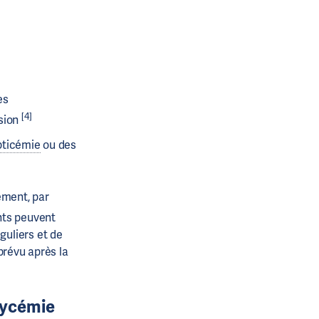
es
[4]
ssion
pticémie
ou des
ement, par
nts peuvent
guliers et de
prévu après la
lycémie