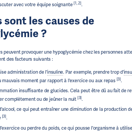
[1, 2]
scuter avec votre équipe soignante
.
 sont les causes de
glycémie ?
rs peuvent provoquer une hypoglycémie chez les personnes atte
nt des facteurs suivants :
se administration de l'
insuline
. Par exemple, prendre trop d'
insu
[3]
 mauvais moment par rapport à l'exercice ou aux repas
.
ation insuffisante de glucides. Cela peut être dû au fait de re
[3]
ter complètement ou de jeûner la nuit
.
d'alcool, ce qui peut entraîner une diminution de la production d
[3]
e
.
d'exercice ou perdre du poids, ce qui pousse l'organisme à utilise