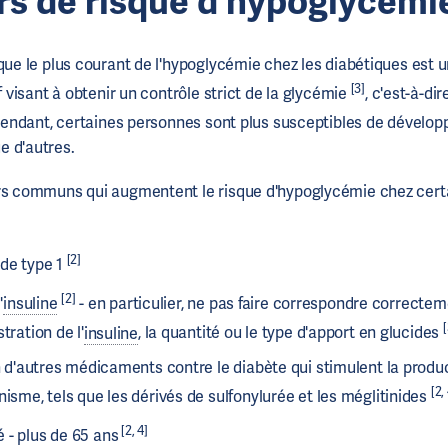
rs de risque d'hypoglycémi
sque le plus courant de l'hypoglycémie chez les diabétiques est 
[3]
 visant à obtenir un contrôle strict de la glycémie
, c'est-à-di
pendant, certaines personnes sont plus susceptibles de dévelop
e d'autres.
urs communs qui augmentent le risque d'hypoglycémie chez cert
[2]
 de type 1
[2]
'
insuline
- en particulier, ne pas faire correspondre correct
[
tration de l'
insuline
, la quantité ou le type d'apport en glucides
on d'autres médicaments contre le diabète qui stimulent la produc
[2,
nisme, tels que les dérivés de sulfonylurée et les méglitinides
[2, 4]
 - plus de 65 ans