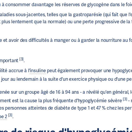
u à consommer davantage les réserves de glycogène dans le fo
ladies sous-jacentes, telles que la gastroparésie (qui fait que l
t plus lentement que la normale) ou une perte progressive de la 
 et avoir des difficultés à manger ou à garder la nourriture au 
[3]
important
.
lité accrue à l'
insuline
peut également provoquer une hypoglycé
 jour au lendemain à la suite d'un exercice physique ou d'une pe
née sur un groupe âgé de 16 à 94 ans - a révélé qu'en général, le
[3]
ment est la cause la plus fréquente d'hypoglycémie sévère
- 
es personnes atteintes de diabète de type 1 et 47 % chez les pe
[3]
pe 2
.