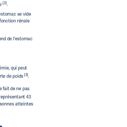
[3]
ie
.
'estomac se vide
fonction rénale
fond de l'estomac
mie, qui peut
[3]
rte de poids
.
 fait de ne pas
représentant 43
rsonnes atteintes