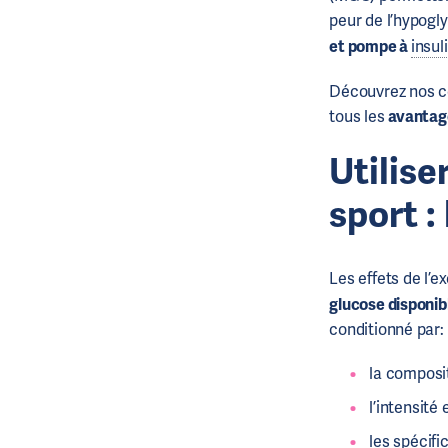
peur de l’hypogl
et pompe à
insul
Découvrez nos con
tous les
avantage
Utilis
sport :
Les effets de l’
glucose disponib
conditionné par:
la composit
l’intensité 
les spécifi