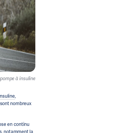
 pompe à insuline
insuline
,
 sont nombreux
ose en continu
es, notamment la