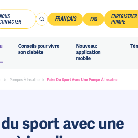
NOUS
ENREGISTRER
FRANÇAIS
FAQ
CONTACTER
POMPE
Français
du
Conseils pour vivre
Nouveau:
Té
Nederlands
son diabète
application
mobile
e
Pompes À Insuline
Faire Du Sport Avec Une Pompe À Insuline
 du sport avec une