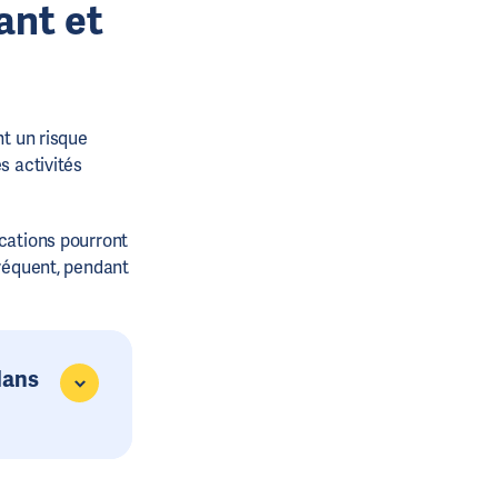
ant et
nt un risque
s activités
ications pourront
fréquent, pendant
dans