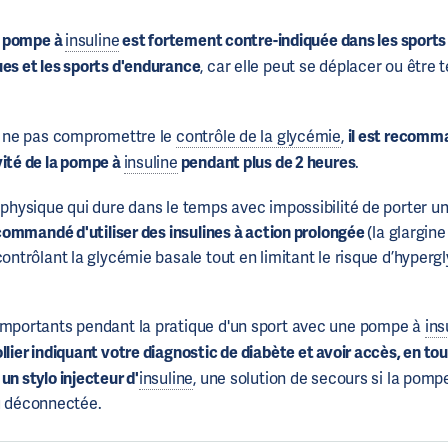
la pompe à
insuline
est fortement contre-indiquée dans les sports 
ues et les sports d'endurance
, car elle peut se déplacer ou êtr
ur ne pas compromettre le
contrôle de la glycémie
,
il est recomm
vité de la pompe à
insuline
pendant plus de 2 heures
.
é physique qui dure dans le temps avec impossibilité de porter 
ecommandé d'utiliser des insulines à action prolongée
(la glargine
contrôlant la glycémie basale tout en limitant le risque d’hypergl
importants pendant la pratique d'un sport avec une pompe à
ins
llier indiquant votre diagnostic de diabète et avoir accès, en to
un stylo injecteur d'
insuline
, une solution de secours si la pomp
déconnectée.