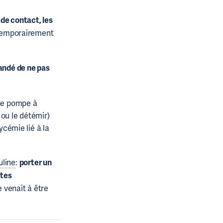
de contact, les
e temporairement
andé de ne pas
une pompe à
 ou le détémir)
ycémie lié à la
uline
:
porter un
utes
e venait à être