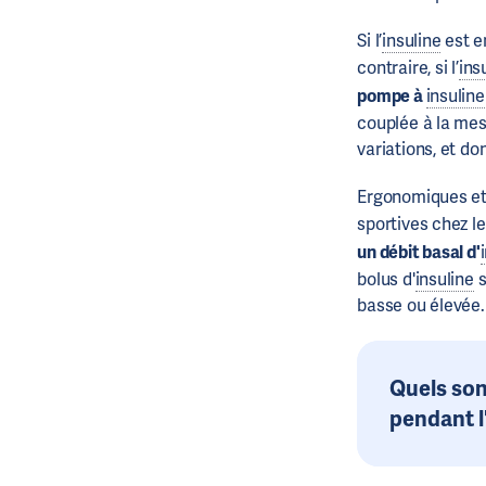
Si l’
insuline
est e
contraire, si l’
ins
pompe à
insuline
couplée à la mes
variations, et do
Ergonomiques et
sportives chez le
un débit basal d'
bolus d'
insuline
s
basse ou élevée.
Quels son
pendant l