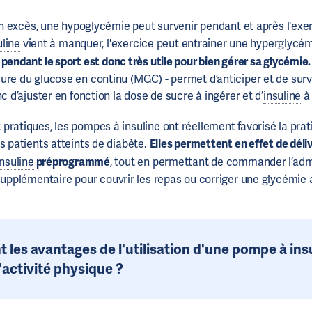
n excès, une hypoglycémie peut survenir pendant et après l'exe
uline
vient à manquer, l'exercice peut entraîner une hyperglycé
pendant le sport est donc très utile pour bien gérer sa glycémie.
ure du glucose en continu (MGC) - permet d’anticiper et de surve
nc d’ajuster en fonction la dose de sucre à ingérer et d’
insuline
à 
 pratiques, les pompes à
insuline
ont réellement favorisé la prat
s patients atteints de diabète.
Elles permettent en effet de déli
insuline
préprogrammé
, tout en permettant de commander l’admi
upplémentaire pour couvrir les repas ou corriger une glycémi
t les avantages de l'utilisation d'une pompe à ins
'activité physique ?