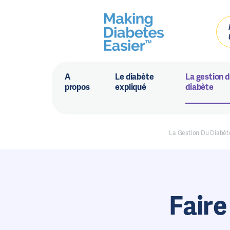
A
Le diabète
La gestion 
propos
expliqué
diabète
La Gestion Du Diabèt
Faire