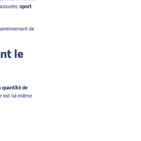
rassurés:
sport
r sereinement de
nt le
la quantité de
ue est lui-même