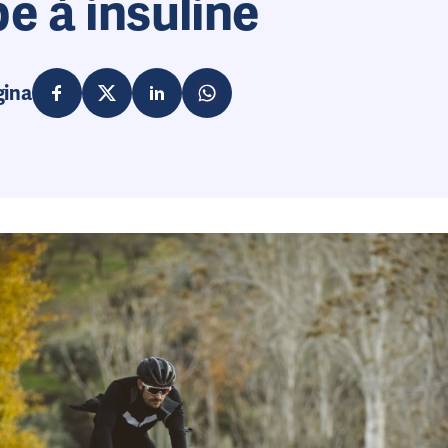
 à insuline
gina