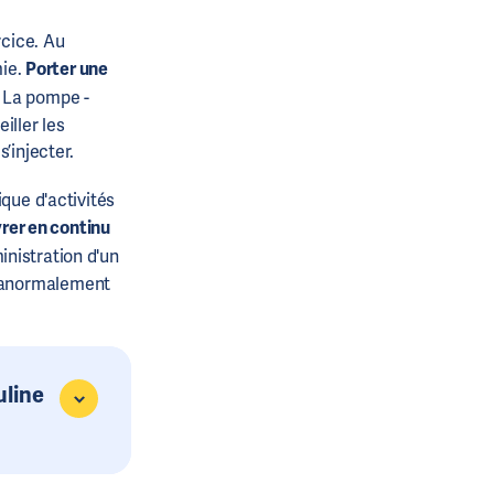
rcice. Au
mie.
Porter une
La pompe -
iller les
s’injecter.
ique d'activités
vrer en continu
nistration d'un
e anormalement
uline