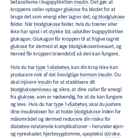
betacellerne i bugspytkirtlen
insulin
. Det gør, at
kroppens celler optager
glukose
fra blodet for at
bruge det som energi eller lagrer det, og
blodglukose
falder. Når
blodglukose
falder, hvis du træner eller
ikke har spist i et stykke tid, udskiller bugspytkirtlen
glukagon. Glukagon får kroppen til at frigive lagret
glukose
for dermed at øge blodglukoseniveauet, og
herved får kroppen brændstof, så den kan fungere.
Hvis du har
type 1-diabetes
, kan din krop ikke kan
producere nok af det livsvigtige
hormon
insulin
. Du
skal injicere
insulin
for at stabilisere dit
blodglukoseniveau
og sikre, at dine celler får energi
fra
glukose
, som er nødvendig, for at de kan fungere
og leve. Hvis du har
type 1-diabetes
, skal du justere
dine insulindoser for at holde
blodglukose
inden for
målområdet og dermed reducere din risiko for
diabetes-relaterede komplikationer – herunder øjen-
og nyreskader, hjertesygdomme, apopleksi (
stroke
,