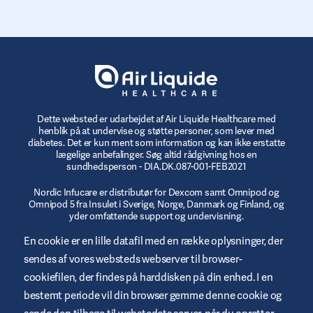
Dette websted er udarbejdet af Air Liquide Healthcare med
henblik på at undervise og støtte personer, som lever med
diabetes. Det er kun ment som information og kan ikke erstatte
lægelige anbefalinger. Søg altid rådgivning hos en
sundhedsperson - DIA.DK.087-001-FEB2021
Nordic Infucare er distributør for Dexcom samt Omnipod og
Omnipod 5 fra Insulet i Sverige, Norge, Danmark og Finland, og
yder omfattende support og undervisning.
En cookie er en lille datafil med en række oplysninger, der
Dexcom-produkter fremstilles af Dexcom, Inc. 6340 Sequence
Drive San Diego, CA 92121 USA. dexcom.com. Dexcom G7 og
sendes af vores websteds webserver til browser-
Dexcom G6 er CE-mærket i henhold til MDR (EU) 2017/745.
cookiefilen, der findes på harddisken på din enhed. I en
© 2023/2024 Insulet Corporation producent. Omnipod,
bestemt periode vil din browser gemme denne cookie og
Omnipod-logoet, DASH, DASH-logoet og Podder er varemærker