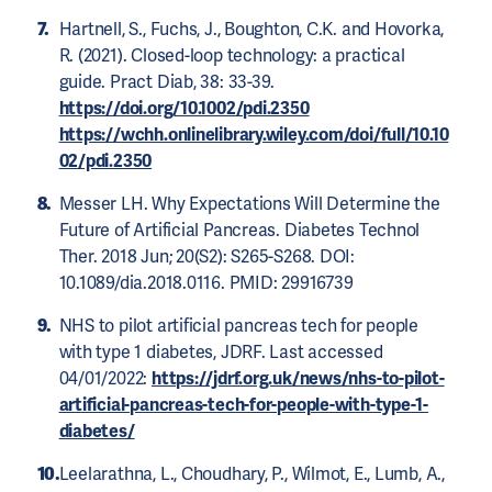
Hartnell, S., Fuchs, J., Boughton, C.K. and Hovorka,
R. (2021). Closed-loop technology: a practical
guide. Pract Diab, 38: 33-39.
https://doi.org/10.1002/pdi.2350
https://wchh.onlinelibrary.wiley.com/doi/full/10.10
02/pdi.2350
Messer LH. Why Expectations Will Determine the
Future of Artificial Pancreas. Diabetes Technol
Ther. 2018 Jun; 20(S2): S265-S268. DOI:
10.1089/dia.2018.0116. PMID: 29916739
NHS to pilot artificial pancreas tech for people
with type 1 diabetes, JDRF. Last accessed
04/01/2022:
https://jdrf.org.uk/news/nhs-to-pilot-
artificial-pancreas-tech-for-people-with-type-1-
diabetes/
Leelarathna, L., Choudhary, P., Wilmot, E., Lumb, A.,