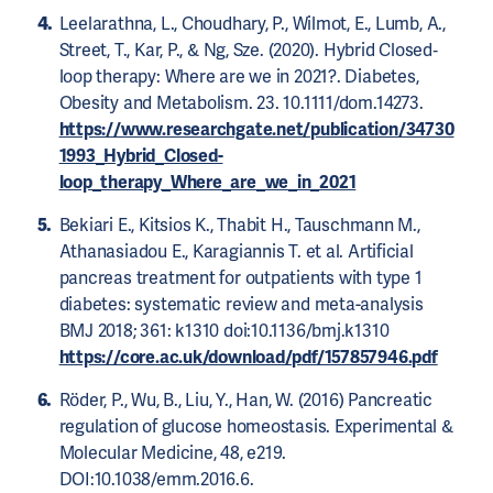
Leelarathna, L., Choudhary, P., Wilmot, E., Lumb, A.,
Street, T., Kar, P., & Ng, Sze. (2020). Hybrid Closed‐
loop therapy: Where are we in 2021?. Diabetes,
Obesity and Metabolism. 23. 10.1111/dom.14273.
https://www.researchgate.net/publication/34730
1993_Hybrid_Closed-
loop_therapy_Where_are_we_in_2021
Bekiari E., Kitsios K., Thabit H., Tauschmann M.,
Athanasiadou E., Karagiannis T. et al. Artificial
pancreas treatment for outpatients with type 1
diabetes: systematic review and meta-analysis
BMJ 2018; 361: k1310 doi:10.1136/bmj.k1310
https://core.ac.uk/download/pdf/157857946.pdf
Röder, P., Wu, B., Liu, Y., Han, W. (2016) Pancreatic
regulation of glucose homeostasis. Experimental &
Molecular Medicine, 48, e219.
DOI:10.1038/emm.2016.6.