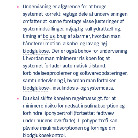
Undervisning er afgørende for at bruge
systemet korrekt: vigtige dele af undervisningen
omfatter at kunne foretage visse justeringer af
systemindstillinger, nøjagtig kulhydrattælling,
timing af
bolus
, brug af alarmer, hvordan man
håndterer motion, alkohol og lav og høj
blodglukose
. Der er også behov for undervisning
i, hvordan man minimerer risikoen for, at
systemet forlader automatisk tilstand,
forbindelsesproblemer og softwareopdateringer,
samt undervisning i, hvordan man fortolker
blodglukose
-, insulindosis- og systemdata.
Du skal skifte kanylen regelmæssigt: for at
minimere risiko for nedsat insulinabsorption og
forhindre lipohypertrofi (fortættet fedtvæv
under hudens overflade). Lipohypertrofi kan
påvirke insulinabsorptionen og forringe din
blodglukosekontrol.