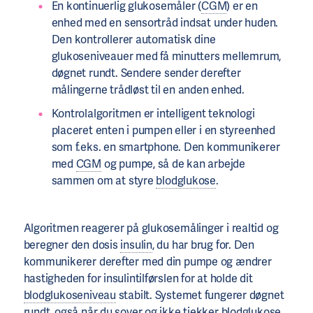
En kontinuerlig glukosemåler (
CGM
) er en
enhed med en sensortråd indsat under huden.
Den kontrollerer automatisk dine
glukoseniveauer med få minutters mellemrum,
døgnet rundt. Sendere sender derefter
målingerne trådløst til en anden enhed.
Kontrolalgoritmen er intelligent teknologi
placeret enten i pumpen eller i en styreenhed
som f.eks. en smartphone. Den kommunikerer
med
CGM
og pumpe, så de kan arbejde
sammen om at styre
blodglukose
.
Algoritmen reagerer på glukosemålinger i realtid og
beregner den dosis
insulin
, du har brug for. Den
kommunikerer derefter med din pumpe og ændrer
hastigheden for insulintilførslen for at holde dit
blodglukoseniveau
stabilt. Systemet fungerer døgnet
rundt, også når du sover og ikke tjekker
blodglukose
,