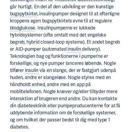
går hurtigt. En del af den udvikling er den kunstige
bugspytkirtel
, insulinpumper designet til at efterligne
kroppens egen bugspytkirtels evne til at regulere
blodglukose
. Insulinpumperne er lukkede
hybridsystemer (ofte omtalt med det engelske
begreb, hybrid closed-loop systems). Et andet begreb
er AID-pumper (automated
insulin
delivery).
Teknologien bag og funktionerne i pumperne er
forskellige, og nye pumper lanceres løbende. Nogle
tilfører
insulin
via en slange, der er fastgjort udenpå
huden, andre er slangeløse. Nogle styres med en
håndholdt enhed, andre med en app på
mobiltelefonen. Nogle kræver og/eller tilbyder mere
interaktion af brugeren end andre. Du kan kontakte
din diabetesklinik eller pumpeproducenterne for at få
uddybende information om de forskellige systemer,
og om hvilket der passer bedst til dig med type 1
diabetes.