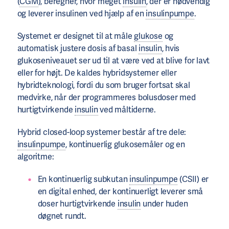
(
CGM
), beregner, hvor meget
insulin
, der er nødvendig
og leverer insulinen ved hjælp af en
insulinpumpe
.
Systemet er designet til at måle
glukose
og
automatisk justere dosis af basal
insulin
, hvis
glukoseniveauet ser ud til at være ved at blive for lavt
eller for højt. De kaldes hybridsystemer eller
hybridteknologi, fordi du som bruger fortsat skal
medvirke, når der programmeres bolusdoser med
hurtigtvirkende
insulin
ved måltiderne.
Hybrid closed-loop systemer består af tre dele:
insulinpumpe
, kontinuerlig glukosemåler og en
algoritme:
En kontinuerlig subkutan
insulinpumpe
(CSII) er
en digital enhed, der kontinuerligt leverer små
doser hurtigtvirkende
insulin
under huden
døgnet rundt.