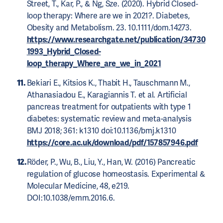
Street, T., Kar, P., & Ng, Sze. (2020). Hybrid Closed‐
loop therapy: Where are we in 2021?. Diabetes,
Obesity and Metabolism. 23. 10.1111/dom.14273.
https://www.researchgate.net/publication/34730
1993_Hybrid_Closed-
loop_therapy_Where_are_we_in_2021
Bekiari E., Kitsios K., Thabit H., Tauschmann M.,
Athanasiadou E., Karagiannis T. et al. Artificial
pancreas treatment for outpatients with type 1
diabetes: systematic review and meta-analysis
BMJ 2018; 361: k1310 doi:10.1136/bmj.k1310
https://core.ac.uk/download/pdf/157857946.pdf
Röder, P., Wu, B., Liu, Y., Han, W. (2016) Pancreatic
regulation of glucose homeostasis. Experimental &
Molecular Medicine, 48, e219.
DOI:10.1038/emm.2016.6.