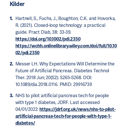
Kilder
Hartnell, S., Fuchs, J., Boughton, C.K. and Hovorka,
R. (2021). Closed-loop technology: a practical
guide. Pract Diab, 38: 33-39.
https://doi.org/10.1002/pdi.2350
https://wchh.onlinelibrary.wiley.com/doi/full/10.10
02/pdi.2350
Messer LH. Why Expectations Will Determine the
Future of Artificial Pancreas. Diabetes Technol
Ther. 2018 Jun; 20(S2): S265-S268. DOI:
10.1089/dia.2018.0116. PMID: 29916739
NHS to pilot artificial pancreas tech for people
with type 1 diabetes, JDRF. Last accessed
04/01/2022:
https://jdrf.org.uk/news/nhs-to-pilot-
artificial-pancreas-tech-for-people-with-type-1-
diabetes/