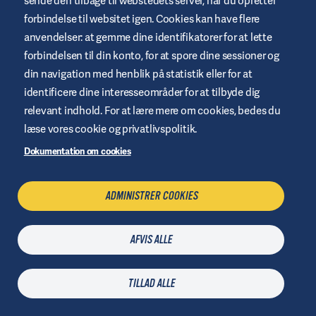
sende den tilbage til webstedets server, når du opretter
eller registrerede varemærker tilhørende Insulet Corporation i
USA og andre jurisdiktioner. myomnipod.com Omnipod DASH
forbindelse til websitet igen. Cookies kan have flere
og Omnipod 5 er CE-mærket i henhold til MDR (EU) 2017/745.
anvendelser: at gemme dine identifikatorer for at lette
forbindelsen til din konto, for at spore dine sessioner og
din navigation med henblik på statistik eller for at
identificere dine interesseområder for at tilbyde dig
Vilkår og betingelser for websted
relevant indhold. For at lære mere om cookies, bedes du
Fortrolighetspolitik
læse vores cookie og privatlivspolitik.
Cookies
Dokumentation om cookies
Juridisk meddelelse
Oversigt over websted
ADMINISTRER COOKIES
Administrere cookies
AFVIS ALLE
KONTAKT OS
TILLAD ALLE