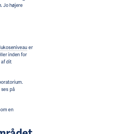
. Jo højere
lukoseniveau
er
ler inden for
af dit
boratorium.
 ses på
 som en
mrådet