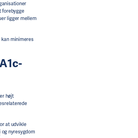
ganisationer
t forebygge
uer ligger mellem
kan minimeres
bA1c-
er højt
tesrelaterede
or at udvikle
i
og nyresygdom