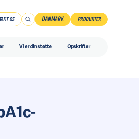
DANMARK
TAKT OS
PRODUKTER
Danmark
er
Vi er din støtte
Opskrifter
Norsk
Ruotsi
Suomi
Sverige
bA1c-