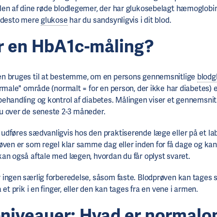
en af dine røde blodlegemer, der har glukosebelagt hæmoglobin
, desto mere
glukose
har du sandsynligvis i dit blod.
r en HbA1c-måling?
n bruges til at bestemme, om en persons gennemsnitlige
blodg
rmale" område (normalt = for en person, der ikke har diabetes) el
ehandling og kontrol af diabetes. Målingen viser et gennemsnit 
u over de seneste 2-3 måneder.
dføres sædvanligvis hos den praktiserende læge eller på et la
øven er som regel klar samme dag eller inden for få dage og kan
an også aftale med lægen, hvordan du får oplyst svaret.
ingen særlig forberedelse, såsom faste. Blodprøven kan tages
 et prik i en finger, eller den kan tages fra en vene i armen.
niveauer: Hvad er normalo