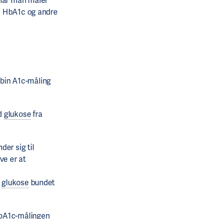
 når man måler
em HbA1c og andre
bin A1c-måling
ed
glukose
fra
er sig til
ve er at
e
glukose
bundet
HbA1c-målingen