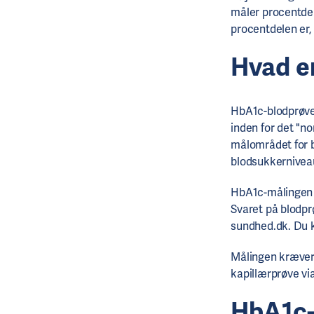
måler procentdel
procentdelen er
Hvad e
HbA1c-blodprøve
inden for det "no
målområdet for b
blodsukkernivea
HbA1c-målingen u
Svaret på blodpr
sundhed.dk. Du k
Målingen kræver 
kapillærprøve via
HbA1c-