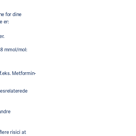
ne for dine
e er:
e
er.
 48 mmol/mol:
f.eks. Metformin-
tesrelaterede
andre
ere risici at