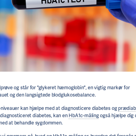
prøve og står for "glykeret hæmoglobin", en vigtig markør for
auet og den langsigtede blodglukosebalance.
-niveauer kan hjælpe med at diagnosticere diabetes og
prædiab
t diagnosticeret diabetes, kan en
HbA1c-måling
også hjælpe dig o
med at behandle sygdommen.