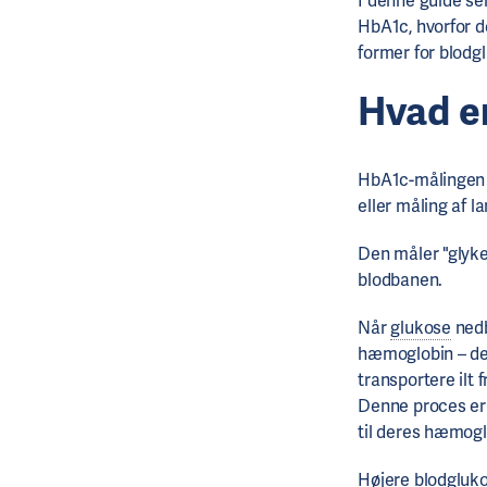
I denne guide se
HbA1c, hvorfor d
former for blod
Hvad e
HbA1c-målingen 
eller måling af l
Den måler "glyke
blodbanen.
Når
glukose
nedb
hæmoglobin – det
transportere ilt f
Denne proces er
til deres hæmogl
Højere blodgluk