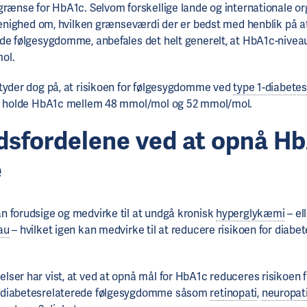
grænse for HbA1c. Selvom forskellige lande og internationale or
l enighed om, hvilken grænseværdi der er bedst med henblik på a
de følgesygdomme, anbefales det helt generelt, at HbA1c-nivea
ol.
tyder dog på, at risikoen for følgesygdomme ved
type 1-diabetes
at holde HbA1c mellem 48 mmol/mol og 52 mmol/mol.
dsfordelene ved at opnå H
e
n forudsige og medvirke til at undgå kronisk
hyperglykæmi
– ell
au
– hvilket igen kan medvirke til at reducere risikoen for diabe
ser har vist, at ved at opnå mål for HbA1c reduceres risikoen f
 diabetesrelaterede følgesygdomme såsom
retinopati
,
neuropat