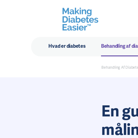
Hvad er diabetes
Behandling af di
Behandling Af Diabet
En gu
måli