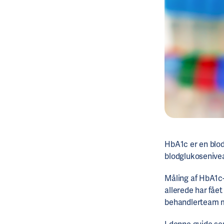
HbA1c er en blod
blodglukosenive
Måling af HbA1c
allerede har fåe
behandlerteam 