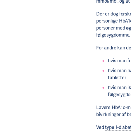
mmol/mol, og at 
Der er dog forske
personlige HbA1c
personer med øg
følgesygdomme, e
For andre kan de
hvis man fo
hvis man h
tabletter
hvis man i
følgesygdom
Lavere HbA1c-mål
bivirkninger af b
Ved
type 1-diabe