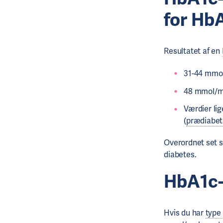
for Hb
Resultatet af en
31-44 mmo
48 mmol/mo
Værdier li
(
prædiabet
Overordnet set s
diabetes.
HbA1c-
Hvis du har
type