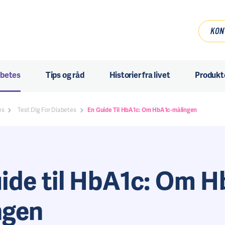
KON
abetes
Tips og råd
Historier fra livet
Produkt
es
Test Dig For Diabetes
En Guide Til HbA1c: Om HbA1c-målingen
ide til HbA1c: Om H
ngen