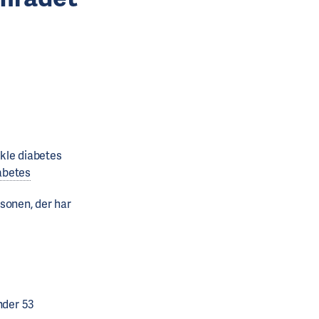
ikle diabetes
abetes
sonen, der har
nder 53