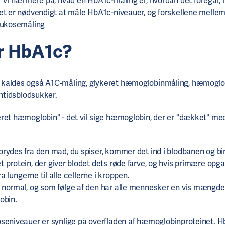
r vi nærmere på, hvad en
HbA1c-måling
er, hvordan det foregår,
et er nødvendigt at måle HbA1c-niveauer, og forskellene mell
glukosemåling
r HbA1c?
kaldes også A1C-måling, glykeret hæmoglobinmåling, hæmoglo
antidsblodsukker.
ret hæmoglobin" - det vil sige hæmoglobin, der er "dækket" m
rydes fra den mad, du spiser, kommer det ind i blodbanen og bind
 protein, der giver blodet dets røde farve, og hvis primære opga
ra lungerne til alle cellerne i kroppen.
 normal, og som følge af den har alle mennesker en vis mængd
obin.
oseniveauer er synlige på overfladen af hæmoglobinproteinet. 