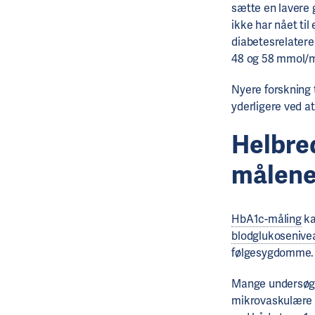
sætte en lavere 
ikke har nået ti
diabetesrelatere
48 og 58 mmol/m
Nyere forskning 
yderligere ved 
Helbre
målen
HbA1c-måling
ka
blodglukosenive
følgesygdomme.
Mange undersøgel
mikrovaskulære