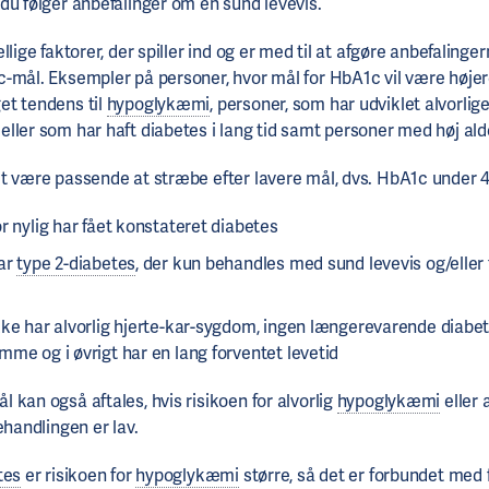
du følger anbefalinger om en sund levevis.
llige faktorer, der spiller ind og er med til at afgøre anbefalinger
-mål. Eksempler på personer, hvor mål for HbA1c vil være højer
et tendens til
hypoglykæmi
, personer, som har udviklet alvorlig
ller som har haft diabetes i lang tid samt personer med høj ald
t være passende at stræbe efter lavere mål, dvs. HbA1c under
r nylig har fået konstateret diabetes
ar
type 2-diabetes
, der kun behandles med sund levevis og/eller 
kke har alvorlig hjerte-kar-sygdom, ingen længerevarende diabe
me og i øvrigt har en lang forventet levetid
 kan også aftales, hvis risikoen for alvorlig
hypoglykæmi
eller 
ehandlingen er lav.
tes
er risikoen for
hypoglykæmi
større, så det er forbundet med fl