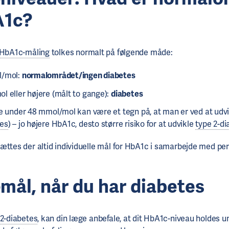
A1c?
HbA1c-måling
tolkes normalt på følgende måde:
l/mol:
normalområdet/ingen diabetes
l eller højere (målt to gange):
diabetes
ge under 48 mmol/mol kan være et tegn på, at man er ved at udv
es
) – jo højere HbA1c, desto større risiko for at udvikle
type 2-di
ættes der altid individuelle mål for HbA1c i samarbejde med per
mål, når du har diabetes
 2-diabetes
, kan din læge anbefale, at dit HbA1c-niveau holdes u