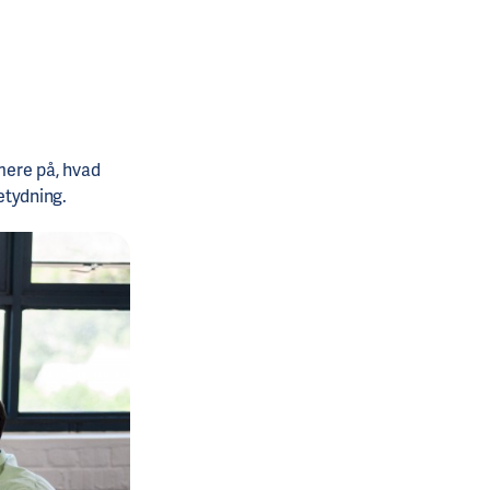
rmere på, hvad
etydning.