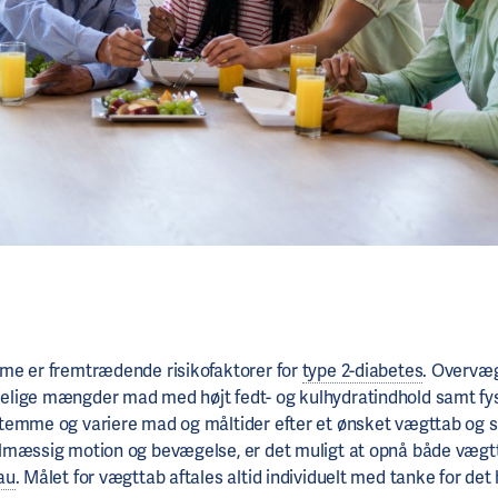
me er fremtrædende risikofaktorer for
type 2-diabetes
. Overvæ
ige mængder mad med højt fedt- og kulhydratindhold samt fysi
temme og variere mad og måltider efter et ønsket vægttab og 
lmæssig motion og bevægelse, er det muligt at opnå både vægt
au
. Målet for vægttab aftales altid individuelt med tanke for de