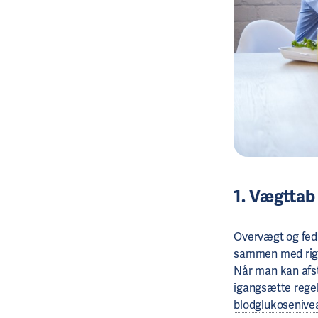
1. Vægttab
Overvægt og fed
sammen med rigel
Når man kan afs
igangsætte rege
blodglukosenive