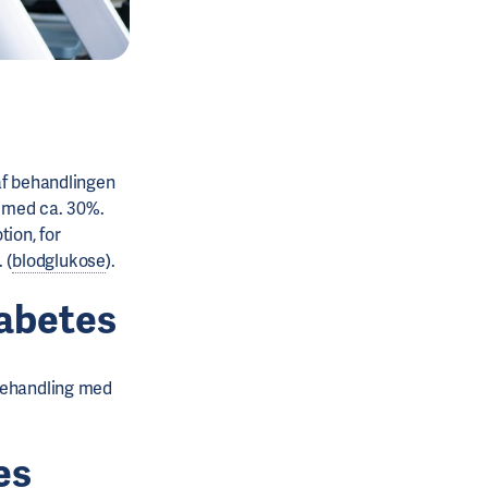
af behandlingen
 med ca. 30%.
ion, for
 (
blodglukose
).
iabetes
 behandling med
es