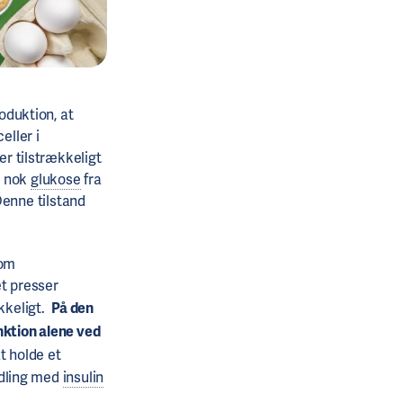
oduktion, at
eller i
er tilstrækkeligt
ge nok
glukose
fra
Denne tilstand
 om
et presser
ækkeligt.
På den
nktion alene ved
t holde et
dling med
insulin