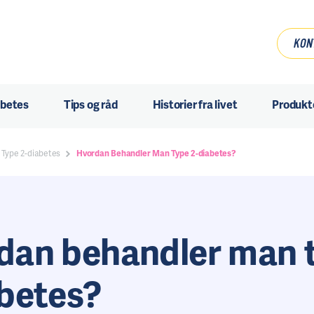
KON
abetes
Tips og råd
Historier fra livet
Produkt
Type 2-diabetes
Hvordan Behandler Man Type 2-diabetes?
dan behandler man 
abetes?