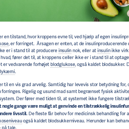
r en tilstand, hvor kroppens evne til, ved hjælp af egen insulinpr
kose
, er forringet. Årsagen er enten, at de insulinproducerende c
ke er i stand til at producere
insulin
nok, eller at
insulin
ikke virk
 hvad, fører det til, at kroppens celler ikke er i stand til at opta
et er vedvarende forhøjet
blodglukose
, også kaldet blodsukker. 
glykæmi
.
r til en vis grad arvelig. Samtidig har levevis stor betydning for,
n forringes. Rigelig og usund mad samt begrænset fysisk aktivit
system. Der fører med tiden til, at systemet ikke fungere tilstr
 nogle gange være muligt at genvinde en tilstrækkelig insulinfu
ndere livsstil.
De fleste får behov for medicinsk behandling for a
koseniveau
også kaldet blodsukkerniveau. Herunder kan behan
 på tale.