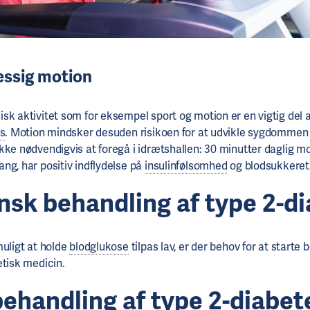
æssig motion
sk aktivitet som for eksempel sport og motion er en vigtig del 
es
. Motion mindsker desuden risikoen for at udvikle sygdommen
kke nødvendigvis at foregå i idrætshallen: 30 minutter daglig mot
ng, har positiv indflydelse på
insulinfølsomhed
og blodsukkeret.
nsk behandling af type 2-d
muligt at holde
blodglukose
tilpas lav, er der behov for at starte
etisk medicin.
behandling af type 2-diabet