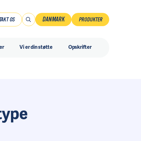
DANMARK
TAKT OS
PRODUKTER
Danmark
er
Vi er din støtte
Opskrifter
Norsk
Ruotsi
Suomi
Sverige
type