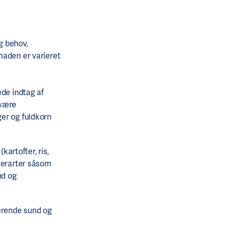
g behov,
maden er varieret
ede indtag af
 være
ger og fuldkorn
kartofter, ris,
kkerarter såsom
nd og
ærende sund og