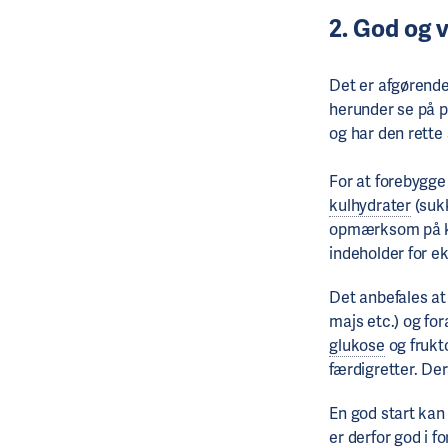
2. God og 
Det er afgørende
herunder se på p
og har den rett
For at forebygg
kulhydrater
(sukk
opmærksom på kva
indeholder for 
Det anbefales at 
majs etc.) og fo
glukose
og frukt
færdigretter. Der
En god start ka
er derfor god i 