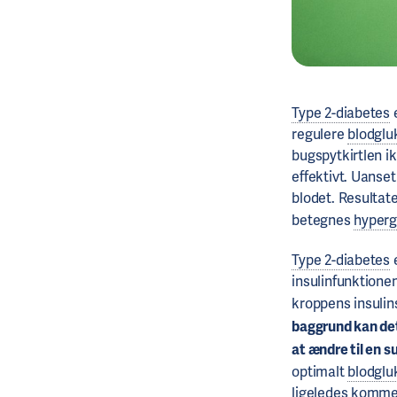
Type 2-diabetes
e
regulere
blodglu
bugspytkirtlen ik
effektivt. Uanset
blodet. Resultat
betegnes
hyper
Type 2-diabetes
e
insulinfunktione
kroppens insulin
baggrund kan det
at ændre til en su
optimalt
blodglu
ligeledes komme