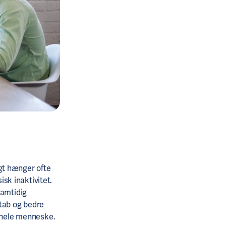
gt hænger ofte
sk inaktivitet.
samtidig
tab og bedre
t hele menneske.