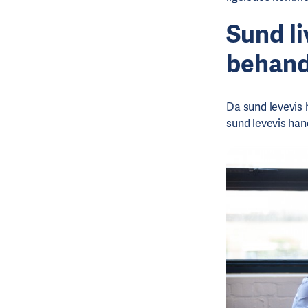
Sund li
behand
Da sund levevis h
sund levevis ha