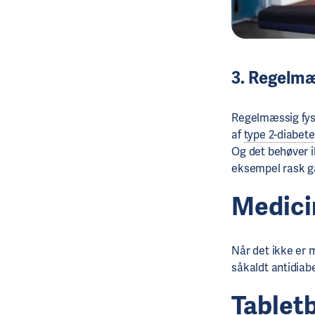
3. Regelm
Regelmæssig fysi
af
type 2-diabet
Og det behøver i
eksempel rask ga
Medici
Når det ikke er 
såkaldt antidiab
Tablet