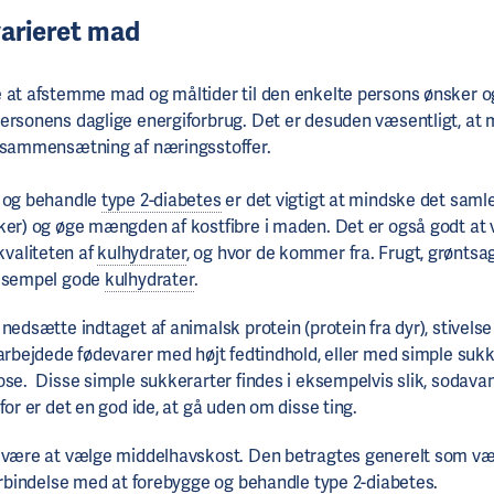
varieret mad
 at afstemme mad og måltider til den enkelte persons ønsker o
ersonens daglige energiforbrug. Det er desuden væsentligt, at 
e sammensætning af næringsstoffer.
e og behandle
type 2-diabetes
er det vigtigt at mindske det saml
er) og øge mængden af kostfibre i maden. Det er også godt at
liteten af ​​
kulhydrater
, og hvor de kommer fra. Frugt, grøntsa
eksempel gode
kulhydrater
.
nedsætte indtaget af animalsk protein (protein fra dyr), stivelse (
rarbejdede fødevarer med højt fedtindhold, eller med simple su
ose. Disse simple sukkerarter findes i eksempelvis slik, sodava
for er det en god ide, at gå uden om disse ting.
n være at vælge middelhavskost. Den betragtes generelt som v
forbindelse med at forebygge og behandle
type 2-diabetes
.