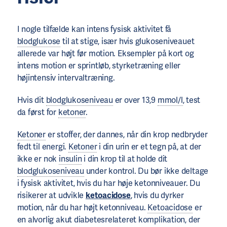
I nogle tilfælde kan intens fysisk aktivitet få
blodglukose
til at stige, især hvis glukoseniveauet
allerede var højt før motion. Eksempler på kort og
intens motion er sprintløb, styrketræning eller
højintensiv intervaltræning.
Hvis dit
blodglukoseniveau
er over 13,9
mmol/l
, test
da først for
ketoner
.
Ketoner
er stoffer, der dannes, når din krop nedbryder
fedt til energi.
Ketoner
i din urin er et tegn på, at der
ikke er nok
insulin
i din krop til at holde dit
blodglukoseniveau
under kontrol. Du bør ikke deltage
i fysisk aktivitet, hvis du har høje ketonniveauer. Du
risikerer at udvikle
ketoacidose
, hvis du dyrker
motion, når du har højt ketonniveau.
Ketoacidose
er
en alvorlig akut diabetesrelateret komplikation, der