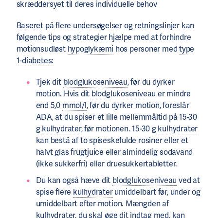
skræddersyet til deres individuelle behov
Baseret på flere undersøgelser og retningslinjer kan
følgende tips og strategier hjælpe med at forhindre
motionsudløst
hypoglykæmi
hos personer med
type
1-diabetes
:
Tjek dit
blodglukoseniveau
, før du dyrker
motion. Hvis dit
blodglukoseniveau
er mindre
end 5,0
mmol/l
, før du dyrker motion, foreslår
ADA, at du spiser et lille mellemmåltid på 15-30
g
kulhydrater
, før motionen. 15-30 g
kulhydrater
kan bestå af to spiseskefulde rosiner eller et
halvt glas frugtjuice eller almindelig sodavand
(ikke sukkerfri) eller druesukkertabletter.
Du kan også hæve dit
blodglukoseniveau
ved at
spise flere
kulhydrater
umiddelbart før, under og
umiddelbart efter motion. Mængden af ​​
kulhydrater
, du skal øge dit indtag med, kan