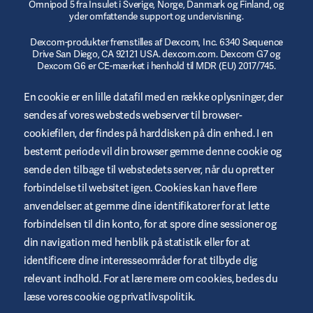
Omnipod 5 fra Insulet i Sverige, Norge, Danmark og Finland, og
yder omfattende support og undervisning.
Dexcom-produkter fremstilles af Dexcom, Inc. 6340 Sequence
Drive San Diego, CA 92121 USA. dexcom.com. Dexcom G7 og
Dexcom G6 er CE-mærket i henhold til MDR (EU) 2017/745.
© 2023/2024 Insulet Corporation producent. Omnipod,
En cookie er en lille datafil med en række oplysninger, der
Omnipod-logoet, DASH, DASH-logoet og Podder er varemærker
sendes af vores websteds webserver til browser-
eller registrerede varemærker tilhørende Insulet Corporation i
USA og andre jurisdiktioner. myomnipod.com Omnipod DASH
cookiefilen, der findes på harddisken på din enhed. I en
og Omnipod 5 er CE-mærket i henhold til MDR (EU) 2017/745.
bestemt periode vil din browser gemme denne cookie og
sende den tilbage til webstedets server, når du opretter
forbindelse til websitet igen. Cookies kan have flere
anvendelser: at gemme dine identifikatorer for at lette
Vilkår og betingelser for websted
forbindelsen til din konto, for at spore dine sessioner og
Fortrolighetspolitik
din navigation med henblik på statistik eller for at
identificere dine interesseområder for at tilbyde dig
Cookies
relevant indhold. For at lære mere om cookies, bedes du
Juridisk meddelelse
læse vores cookie og privatlivspolitik.
Oversigt over websted