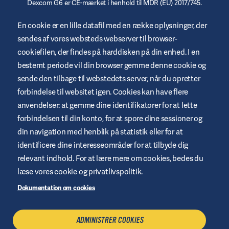
Dexcom G6 er CE-mærket i henhold til MDR (EU) 2017/745.
© 2023/2024 Insulet Corporation producent. Omnipod,
En cookie er en lille datafil med en række oplysninger, der
Omnipod-logoet, DASH, DASH-logoet og Podder er varemærker
sendes af vores websteds webserver til browser-
eller registrerede varemærker tilhørende Insulet Corporation i
USA og andre jurisdiktioner. myomnipod.com Omnipod DASH
cookiefilen, der findes på harddisken på din enhed. I en
og Omnipod 5 er CE-mærket i henhold til MDR (EU) 2017/745.
bestemt periode vil din browser gemme denne cookie og
sende den tilbage til webstedets server, når du opretter
forbindelse til websitet igen. Cookies kan have flere
anvendelser: at gemme dine identifikatorer for at lette
Vilkår og betingelser for websted
forbindelsen til din konto, for at spore dine sessioner og
Fortrolighetspolitik
din navigation med henblik på statistik eller for at
identificere dine interesseområder for at tilbyde dig
Cookies
relevant indhold. For at lære mere om cookies, bedes du
Juridisk meddelelse
læse vores cookie og privatlivspolitik.
Oversigt over websted
Dokumentation om cookies
Administrere cookies
ADMINISTRER COOKIES