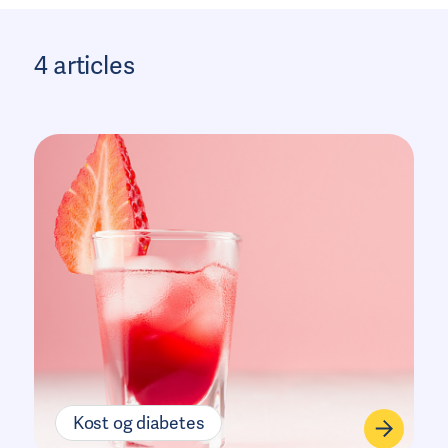
ysisk aktivitet og diabetes
4 articles
iabeteskomplikationer at
ende til
Kost og diabetes