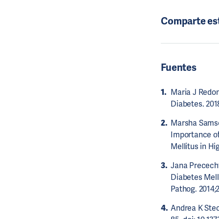
Comparte es
Fuentes
Maria J Redon
Diabetes. 2018
Marsha Samsom
Importance of
Mellitus in Hi
Jana Prececht
Diabetes Mell
Pathog. 2014;
Andrea K Steck