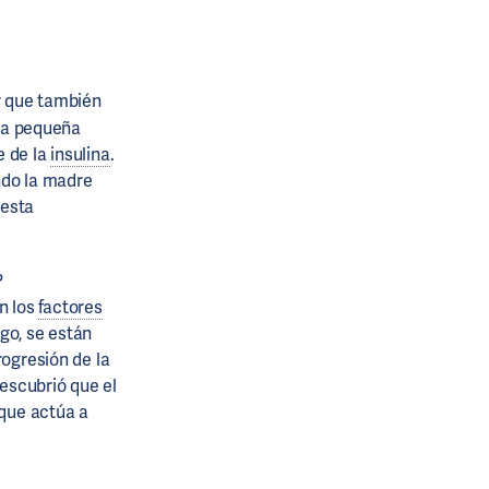
r que también
una pequeña
e de la
insulina
.
ando la madre
 esta
?
n los
factores
go, se están
rogresión de la
descubrió que el
 que actúa a