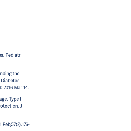
s. Pediatr
nding the
2 Diabetes
ub 2016 Mar 14.
ge. Type I
otection. J
 Feb;57(2):176-