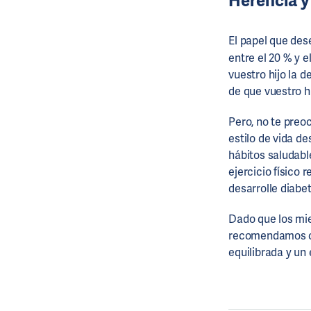
Herencia 
El papel que de
entre el 20 % y el
vuestro hijo la d
de que vuestro h
Pero, no te preo
estilo de vida de
hábitos saludable
ejercicio físico 
desarrolle diabet
Dado que los mie
recomendamos co
equilibrada y un 