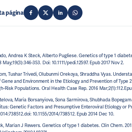
ta página
do, Andrea K Steck, Alberto Pugliese. Genetics of type 1 diabete
 May;19(3):346-353. Doi: 10.1111/pedi.12597. Epub 2017 Nov 2.
, Tushar Trivedi, Olubunmi Orekoya, Shraddha Vyas. Understa
 Gene and Environment in the Etiology and Prevention of Type 
gh-Risk Populations. Oral Health Case Rep. 2016 Mar;2(1):112.Ep
elova, Maria Borsanyiova, Sona Sarmirova, Shubhada Bopegama
itus: Genetic Factors and Presumptive Enteroviral Etiology or Pr
2014:738512.doi: 10.1155/2014/738512. Epub 2014 Dec 10.
, Marian J Rewers. Genetics of type 1 diabetes. Clin Chem. 2011