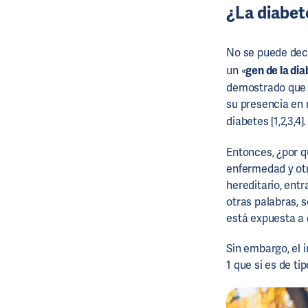
¿La diabet
No se puede dec
un «
gen de la di
demostrado que d
su presencia en
diabetes [1,2,3,
Entonces, ¿por q
enfermedad y otr
hereditario, entr
otras palabras, 
está expuesta a d
Sin embargo, el 
1 que si es de tip