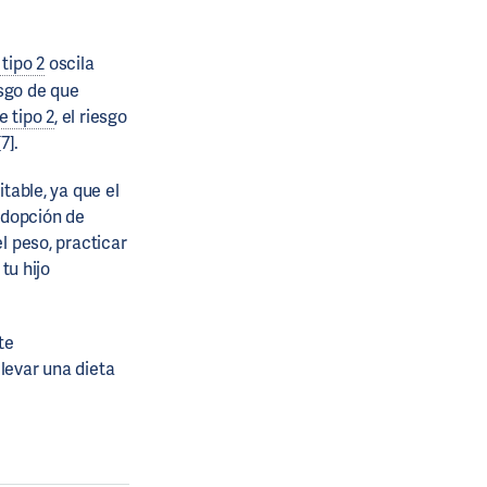
tipo 2
oscila
iesgo de que
e tipo 2
, el riesgo
7].
table, ya que el
 adopción de
l peso, practicar
tu hijo
te
llevar una dieta