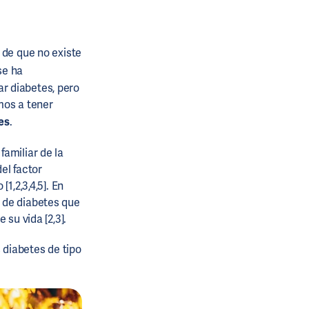
o de que no existe
se ha
r diabetes, pero
mos a tener
es
.
amiliar de la
el factor
1,2,3,4,5]. En
 de diabetes que
su vida [2,3].
 diabetes de tipo