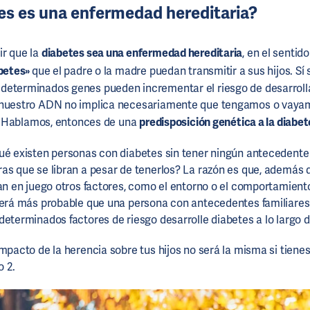
es es una enfermedad hereditaria?
ir que la
diabetes sea una enfermedad hereditaria
, en el sentid
abetes»
que el padre o la madre puedan transmitir a sus hijos. Sí 
eterminados genes pueden incrementar el riesgo de desarrolla
 nuestro ADN no implica necesariamente que tengamos o vaya
4]. Hablamos, entonces de una
predisposición genética a la diabet
ué existen personas con diabetes sin tener ningún antecedente f
as que se libran a pesar de tenerlos? La razón es que, además d
an en juego otros factores, como el entorno o el comportamiento [
será más probable que una persona con antecedentes familiares
eterminados factores de riesgo desarrolle diabetes a lo largo de 
impacto de la herencia sobre tus hijos no será la misma si tienes
o 2.