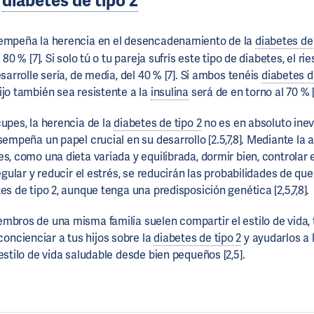
y
diabetes de tipo 2
sempeña la herencia en el desencadenamiento de la
diabetes de 
 80 % [7]. Si solo tú o tu pareja sufrís este tipo de diabetes, el r
esarrolle sería, de media, del 40 % [7]. Si ambos tenéis
diabetes d
ijo también sea resistente a la
insulina
será de en torno al 70 % [
cupes, la herencia de la
diabetes de tipo 2
no es en absoluto inevi
sempeña un papel crucial en su desarrollo [2.5,7,8]. Mediante la
s, como una dieta variada y equilibrada, dormir bien, controlar e
regular y reducir el estrés, se reducirán las probabilidades de que 
es de tipo 2, aunque tenga una predisposición genética [2,5,7,8].
mbros de una misma familia suelen compartir el estilo de vida, 
ncienciar a tus hijos sobre la
diabetes de tipo 2
y ayudarlos a 
estilo de vida saludable desde bien pequeños [2,5].