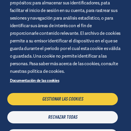
propósitos: para almacenar sus identificadores, pata
para educar y apoyar a las personas que viven con diabetes. Es
sólo un site informativo, no sustituye las recomendaciones
facilitar el inicio de sesión en su cuenta, para rastrear sus
médicas. Busca siempre el consejo de un profesional de la salud.
sesiones y navegación para análisis estadístico, o para
Términos y condiciones del sitio web
identificar sus áreas de interés con el fin de
proporcionarle contenido relevante. El archivo de cookies
Política de privacidad
permite a su emisor identificar el dispositivo en el que se
Cookies
guarda durante el período por el cual esta cookie es válida
Aviso legal
o guardada. Una cookie no permite identificar a las
Administrar cookies
personas. Pasa saber más acerca de las cookies, consulte
Política de Seguridad de la Información
nuestras política de cookies.
Documentación de las cookies
CONTACTO
GESTIONAR LAS COOKIES
RECHAZAR TODAS
Última actualización
06 Agosto
| © Air Liquide Healthcare