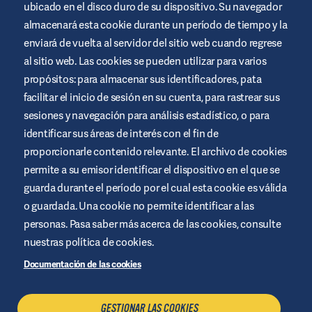
ubicado en el disco duro de su dispositivo. Su navegador
almacenará esta cookie durante un período de tiempo y la
enviará de vuelta al servidor del sitio web cuando regrese
al sitio web. Las cookies se pueden utilizar para varios
Este sitio web está promocionado por Air Liquide Healthcare
propósitos: para almacenar sus identificadores, pata
para educar y apoyar a las personas que viven con diabetes. Es
sólo un site informativo, no sustituye las recomendaciones
facilitar el inicio de sesión en su cuenta, para rastrear sus
médicas. Busca siempre el consejo de un profesional de la salud.
sesiones y navegación para análisis estadístico, o para
Términos y condiciones del sitio web
identificar sus áreas de interés con el fin de
proporcionarle contenido relevante. El archivo de cookies
Política de privacidad
permite a su emisor identificar el dispositivo en el que se
Cookies
guarda durante el período por el cual esta cookie es válida
Aviso legal
o guardada. Una cookie no permite identificar a las
Administrar cookies
personas. Pasa saber más acerca de las cookies, consulte
Política de Seguridad de la Información
nuestras política de cookies.
Documentación de las cookies
CONTACTO
GESTIONAR LAS COOKIES