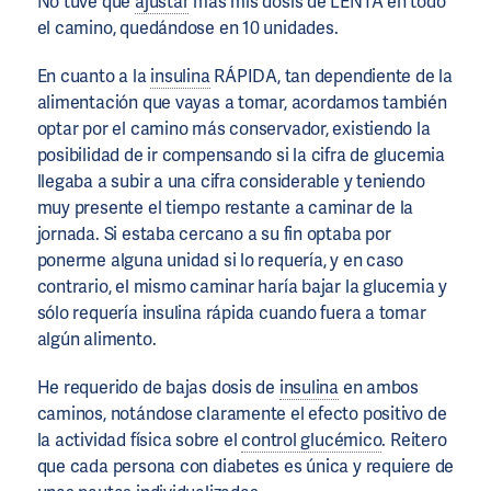
No tuve que
ajustar
más mis dosis de LENTA en todo
el camino, quedándose en 10 unidades.
En cuanto a la
insulina
RÁPIDA, tan dependiente de la
alimentación que vayas a tomar, acordamos también
optar por el camino más conservador, existiendo la
posibilidad de ir compensando si la cifra de glucemia
llegaba a subir a una cifra considerable y teniendo
muy presente el tiempo restante a caminar de la
jornada. Si estaba cercano a su fin optaba por
ponerme alguna unidad si lo requería, y en caso
contrario, el mismo caminar haría bajar la glucemia y
sólo requería insulina rápida cuando fuera a tomar
algún alimento.
He requerido de bajas dosis de
insulina
en ambos
caminos, notándose claramente el efecto positivo de
la actividad física sobre el
control glucémico
. Reitero
que cada persona con diabetes es única y requiere de