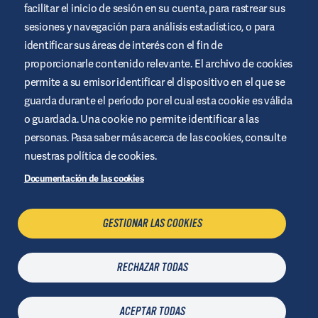
sólo un site informativo, no sustituye las recomendaciones
facilitar el inicio de sesión en su cuenta, para rastrear sus
médicas. Busca siempre el consejo de un profesional de la salud.
sesiones y navegación para análisis estadístico, o para
Términos y condiciones del sitio web
identificar sus áreas de interés con el fin de
proporcionarle contenido relevante. El archivo de cookies
Política de privacidad
permite a su emisor identificar el dispositivo en el que se
Cookies
guarda durante el período por el cual esta cookie es válida
Aviso legal
o guardada. Una cookie no permite identificar a las
Administrar cookies
personas. Pasa saber más acerca de las cookies, consulte
Política de Seguridad de la Información
nuestras política de cookies.
Documentación de las cookies
CONTACTO
GESTIONAR LAS COOKIES
RECHAZAR TODAS
Última actualización
06 Agosto
| © Air Liquide Healthcare
2026
2021
ACEPTAR TODAS