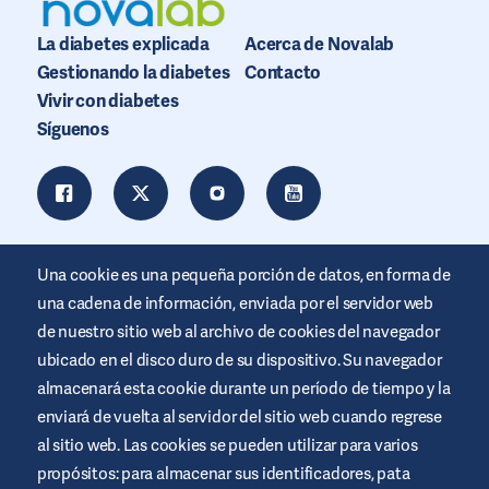
La diabetes explicada
Acerca de Novalab
Gestionando la diabetes
Contacto
Vivir con diabetes
Síguenos
Una cookie es una pequeña porción de datos, en forma de
una cadena de información, enviada por el servidor web
de nuestro sitio web al archivo de cookies del navegador
ubicado en el disco duro de su dispositivo. Su navegador
almacenará esta cookie durante un período de tiempo y la
enviará de vuelta al servidor del sitio web cuando regrese
al sitio web. Las cookies se pueden utilizar para varios
Este sitio web está promocionado por Air Liquide Healthcare
propósitos: para almacenar sus identificadores, pata
para educar y apoyar a las personas que viven con diabetes. Es