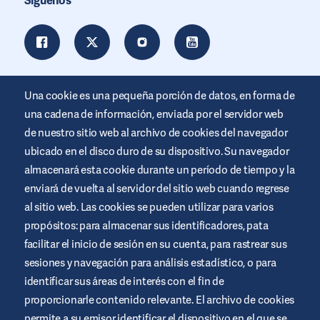
Síguenos
Una cookie es una pequeña porción de datos, en forma de
una cadena de información, enviada por el servidor web
de nuestro sitio web al archivo de cookies del navegador
ubicado en el disco duro de su dispositivo. Su navegador
almacenará esta cookie durante un período de tiempo y la
enviará de vuelta al servidor del sitio web cuando regrese
al sitio web. Las cookies se pueden utilizar para varios
Este sitio web está promocionado por Air Liquide Healthcare
propósitos: para almacenar sus identificadores, pata
para educar y apoyar a las personas que viven con diabetes. Es
sólo un site informativo, no sustituye las recomendaciones
facilitar el inicio de sesión en su cuenta, para rastrear sus
médicas. Busca siempre el consejo de un profesional de la salud.
sesiones y navegación para análisis estadístico, o para
Términos y condiciones del sitio web
identificar sus áreas de interés con el fin de
proporcionarle contenido relevante. El archivo de cookies
Política de privacidad
permite a su emisor identificar el dispositivo en el que se