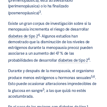
(premenopáusica), está atravesándolo
(perimenopáusica) o lo ha finalizado
3
(posmenopáusica)
.
Existe un gran corpus de investigación sobre si la
menopausia incrementa el riesgo de desarrollar
4
diabetes de tipo 2
- Algunos estudios han
demostrado que la disminución de los niveles de
estrógenos durante la menopausia precoz pueden
asociarse a un aumento del 47 % de las
4
probabilidades de desarrollar
diabetes de tipo 2
.
Durante y después de la menopausia, el organismo
5,6
produce menos estrógenos u hormonas sexuales
.
Esto puede ocasionar alteraciones impredecibles de
5
la glucosa en sangre
, a las que quizá no estés
acostumbrada.
En el caso de las mujeres con diabetes de tipo 1,