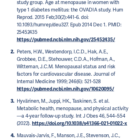
study group. Age at menopause in women with
type 1 diabetes mellitus: the OVADIA study. Hum
Reprod. 2015 Feb;30(2):441-6. doi:
10.1093/humrep/deu327. Epub 2014 Dec 1. PMID:
25452435
https://pubmed.ncbi.nlm.nih.gov/25452435/
Peters, H.W., Westendorp, I.C.D., Hak, A.E.,
Grobbee, D.E., Stehouwer, C.D.A., Hofman, A.,
Witteman, J.C.M. Menopausal status and risk
factors for cardiovascular disease. Journal of
Internal Medicine 1999; 246(6): 521-528
https://pubmed.ncbi.nlm.nih.gov/10620095/
Hyvärinen, M., Juppi, HK., Taskinen, S. et al.
Metabolic health, menopause, and physical activity
—a 4-year follow-up study. Int J Obes 46, 544–554
(2022).
https://doi.org/10.1038/s41366-021-01022-x
Mauvais-Jarvis, F., Manson, J.E., Stevenson, J.C.,