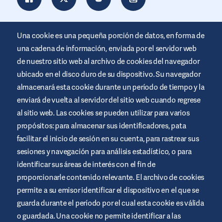
Una cookie es una pequeña porción de datos, en forma de
una cadena de información, enviada por el servidor web
de nuestro sitio web al archivo de cookies del navegador
ubicado en el disco duro de su dispositivo. Su navegador
almacenará esta cookie durante un período de tiempo y la
enviará de vuelta al servidor del sitio web cuando regrese
al sitio web. Las cookies se pueden utilizar para varios
Este sitio web está promocionado por Air Liquide Healthcare
propósitos: para almacenar sus identificadores, pata
para educar y apoyar a las personas que viven con diabetes. Es
sólo un site informativo, no sustituye las recomendaciones
facilitar el inicio de sesión en su cuenta, para rastrear sus
médicas. Busca siempre el consejo de un profesional de la salud.
sesiones y navegación para análisis estadístico, o para
Términos y condiciones del sitio web
identificar sus áreas de interés con el fin de
proporcionarle contenido relevante. El archivo de cookies
Política de privacidad
permite a su emisor identificar el dispositivo en el que se
Cookies
guarda durante el período por el cual esta cookie es válida
Aviso legal
o guardada. Una cookie no permite identificar a las