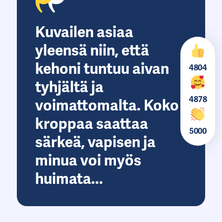
Kuvailen asiaa
yleensä niin, että
kehoni tuntuu aivan
4804
tyhjältä ja
4878
voimattomalta. Koko
kroppaa saattaa
5000
särkeä, vapisen ja
minua voi myös
huimata...