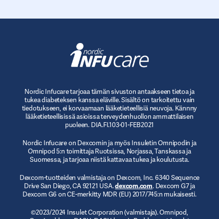
Nordic Infucare tarjoaa tämän sivuston antaakseen tietoa ja
tukea diabeteksen kanssa eläville. Sisältö on tarkoitettu vain
tiedotukseen, ei korvaamaan lääketieteellisiä neuvoja. Kännny
lääketieteellisissä asioissa terveydenhuollon ammattilaisen
puoleen. DIA.FI.103-01-FEB2021
Nordic Infucare on Dexcomin ja myös Insuletin Omnipodin ja
Omnipod 5:n toimittaja Ruotsissa, Norjassa, Tanskassa ja
Suomessa, ja tarjoaa niistä kattavaa tukea ja koulutusta.
Dexcom-tuotteiden valmistaja on Dexcom, Inc. 6340 Sequence
Drive San Diego, CA 92121 USA.
dexcom.com
. Dexcom G7 ja
Dexcom G6 on CE-merkitty MDR (EU) 2017/745:n mukaisesti.
©2023/2024 Insulet Corporation (valmistaja). Omnipod,