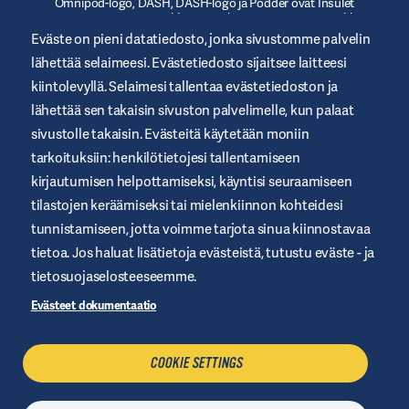
Omnipod-logo, DASH, DASH-logo ja Podder ovat Insulet
Corporationin tavaramerkkejä tai rekisteröityjä tavaramerkkejä
Yhdysvalloissa tai muilla lainkäyttöalueilla.
myomnipod.com
.
Eväste on pieni datatiedosto, jonka sivustomme palvelin
Omnipod DASH ja Omnipod 5 on CE-merkitty MDR (EU)
lähettää selaimeesi. Evästetiedosto sijaitsee laitteesi
2017/745:n mukaisesti.
kiintolevyllä. Selaimesi tallentaa evästetiedoston ja
lähettää sen takaisin sivuston palvelimelle, kun palaat
sivustolle takaisin. Evästeitä käytetään moniin
tarkoituksiin: henkilötietojesi tallentamiseen
Yleiset käyttöehdot
kirjautumisen helpottamiseksi, käyntisi seuraamiseen
Tietosuojakäytäntö
tilastojen keräämiseksi tai mielenkiinnon kohteidesi
tunnistamiseen, jotta voimme tarjota sinua kiinnostavaa
Evästeet
tietoa. Jos haluat lisätietoja evästeistä, tutustu eväste - ja
Oikeudellinen huomautus
tietosuojaselosteeseemme.
Sivustokartta
Evästeet dokumentaatio
Hallitse evästeitä
COOKIE SETTINGS
OTA YHTEYTTÄ