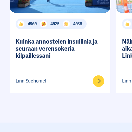
4869
4925
4938
Kuinka annostelen insuliinia ja
Näi
seuraan verensokeria
aik
kilpaillessani
Lin
Linn Suchomel
Linn