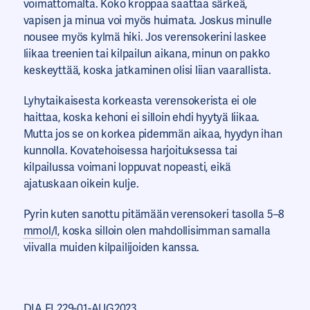
voimattomalta. Koko kroppaa saattaa särkeä,
vapisen ja minua voi myös huimata. Joskus minulle
nousee myös kylmä hiki. Jos verensokerini laskee
liikaa treenien tai kilpailun aikana, minun on pakko
keskeyttää, koska jatkaminen olisi liian vaarallista.
Lyhytaikaisesta korkeasta verensokerista ei ole
haittaa, koska kehoni ei silloin ehdi hyytyä liikaa.
Mutta jos se on korkea pidemmän aikaa, hyydyn ihan
kunnolla. Kovatehoisessa harjoituksessa tai
kilpailussa voimani loppuvat nopeasti, eikä
ajatuskaan oikein kulje.
Pyrin kuten sanottu pitämään verensokeri tasolla 5–8
mmol/l
, koska silloin olen mahdollisimman samalla
viivalla muiden kilpailijoiden kanssa.
DIA.FI.229-01-AUG2023