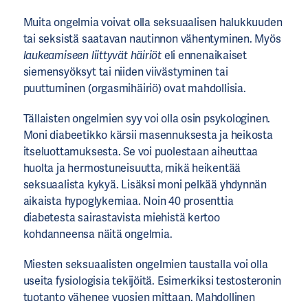
Muita ongelmia voivat olla seksuaalisen halukkuuden
tai seksistä saatavan nautinnon vähentyminen. Myös
laukeamiseen liittyvät häiriöt
eli ennenaikaiset
siemensyöksyt tai niiden viivästyminen tai
puuttuminen (orgasmihäiriö) ovat mahdollisia.
Tällaisten ongelmien syy voi olla osin psykologinen.
Moni diabeetikko kärsii masennuksesta ja heikosta
itseluottamuksesta. Se voi puolestaan aiheuttaa
huolta ja hermostuneisuutta, mikä heikentää
seksuaalista kykyä. Lisäksi moni pelkää yhdynnän
aikaista hypoglykemiaa. Noin 40 prosenttia
diabetesta sairastavista miehistä kertoo
kohdanneensa näitä ongelmia.
Miesten seksuaalisten ongelmien taustalla voi olla
useita fysiologisia tekijöitä. Esimerkiksi testosteronin
tuotanto vähenee vuosien mittaan. Mahdollinen