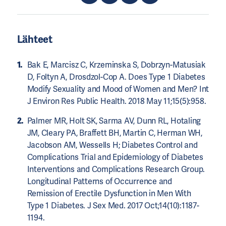
Lähteet
Bak E, Marcisz C, Krzeminska S, Dobrzyn-Matusiak
D, Foltyn A, Drosdzol-Cop A. Does Type 1 Diabetes
Modify Sexuality and Mood of Women and Men? Int
J Environ Res Public Health. 2018 May 11;15(5):958.
Palmer MR, Holt SK, Sarma AV, Dunn RL, Hotaling
JM, Cleary PA, Braffett BH, Martin C, Herman WH,
Jacobson AM, Wessells H; Diabetes Control and
Complications Trial and Epidemiology of Diabetes
Interventions and Complications Research Group.
Longitudinal Patterns of Occurrence and
Remission of Erectile Dysfunction in Men With
Type 1 Diabetes. J Sex Med. 2017 Oct;14(10):1187-
1194.