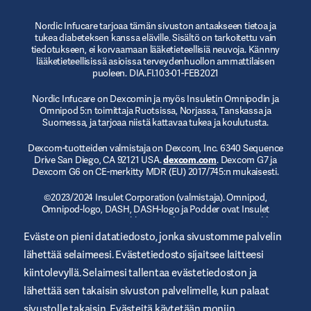
Nordic Infucare tarjoaa tämän sivuston antaakseen tietoa ja
tukea diabeteksen kanssa eläville. Sisältö on tarkoitettu vain
tiedotukseen, ei korvaamaan lääketieteellisiä neuvoja. Kännny
lääketieteellisissä asioissa terveydenhuollon ammattilaisen
puoleen. DIA.FI.103-01-FEB2021
Nordic Infucare on Dexcomin ja myös Insuletin Omnipodin ja
Omnipod 5:n toimittaja Ruotsissa, Norjassa, Tanskassa ja
Suomessa, ja tarjoaa niistä kattavaa tukea ja koulutusta.
Dexcom-tuotteiden valmistaja on Dexcom, Inc. 6340 Sequence
Drive San Diego, CA 92121 USA.
dexcom.com
. Dexcom G7 ja
Dexcom G6 on CE-merkitty MDR (EU) 2017/745:n mukaisesti.
©2023/2024 Insulet Corporation (valmistaja). Omnipod,
Omnipod-logo, DASH, DASH-logo ja Podder ovat Insulet
Corporationin tavaramerkkejä tai rekisteröityjä tavaramerkkejä
Yhdysvalloissa tai muilla lainkäyttöalueilla.
myomnipod.com
.
Eväste on pieni datatiedosto, jonka sivustomme palvelin
Omnipod DASH ja Omnipod 5 on CE-merkitty MDR (EU)
lähettää selaimeesi. Evästetiedosto sijaitsee laitteesi
2017/745:n mukaisesti.
kiintolevyllä. Selaimesi tallentaa evästetiedoston ja
lähettää sen takaisin sivuston palvelimelle, kun palaat
sivustolle takaisin. Evästeitä käytetään moniin