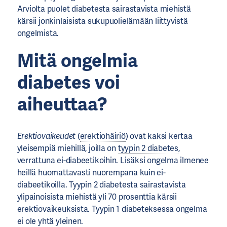
Arviolta puolet diabetesta sairastavista miehistä
kärsii jonkinlaisista sukupuolielämään liittyvistä
ongelmista.
Mitä ongelmia
diabetes voi
aiheuttaa?
Erektiovaikeudet
(
erektiohäiriö
) ovat kaksi kertaa
yleisempiä miehillä, joilla on
tyypin 2 diabetes
,
verrattuna ei-diabeetikoihin. Lisäksi ongelma ilmenee
heillä huomattavasti nuorempana kuin ei-
diabeetikoilla. Tyypin 2 diabetesta sairastavista
ylipainoisista miehistä yli 70 prosenttia kärsii
erektiovaikeuksista. Tyypin 1 diabeteksessa ongelma
ei ole yhtä yleinen.