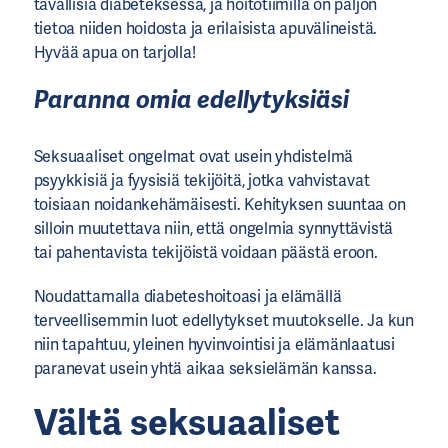
tavallisia diabeteksessa, ja hoitotiimillä on paljon
tietoa niiden hoidosta ja erilaisista apuvälineistä.
Hyvää apua on tarjolla!
Paranna omia edellytyksiäsi
Seksuaaliset ongelmat ovat usein yhdistelmä
psyykkisiä ja fyysisiä tekijöitä, jotka vahvistavat
toisiaan noidankehämäisesti. Kehityksen suuntaa on
silloin muutettava niin, että ongelmia synnyttävistä
tai pahentavista tekijöistä voidaan päästä eroon.
Noudattamalla diabeteshoitoasi ja elämällä
terveellisemmin luot edellytykset muutokselle. Ja kun
niin tapahtuu, yleinen hyvinvointisi ja elämänlaatusi
paranevat usein yhtä aikaa seksielämän kanssa.
Vältä seksuaaliset