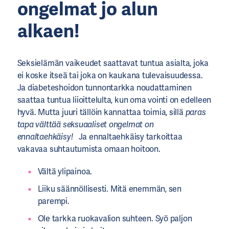
ongelmat jo alun
alkaen!
Seksielämän vaikeudet saattavat tuntua asialta, joka
ei koske itseä tai joka on kaukana tulevaisuudessa.
Ja diabeteshoidon tunnontarkka noudattaminen
saattaa tuntua liioittelulta, kun oma vointi on edelleen
hyvä. Mutta juuri tällöin kannattaa toimia, sillä
paras
tapa välttää seksuaaliset ongelmat on
ennaltaehkäisy!
Ja ennaltaehkäisy tarkoittaa
vakavaa suhtautumista omaan hoitoon.
Vältä ylipainoa.
Liiku säännöllisesti. Mitä enemmän, sen
parempi.
Ole tarkka ruokavalion suhteen. Syö paljon