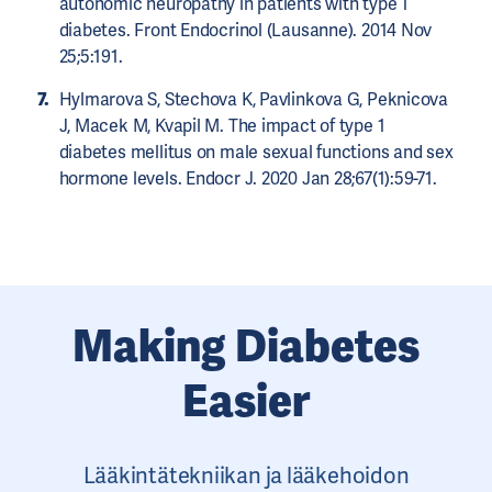
autonomic neuropathy in patients with type 1
diabetes. Front Endocrinol (Lausanne). 2014 Nov
25;5:191.
Hylmarova S, Stechova K, Pavlinkova G, Peknicova
J, Macek M, Kvapil M. The impact of type 1
diabetes mellitus on male sexual functions and sex
hormone levels. Endocr J. 2020 Jan 28;67(1):59-71.
Making Diabetes
Easier
Lääkintätekniikan ja lääkehoidon