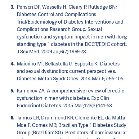
Penson DF, Wessells H, Cleary P, Rutledge BN;
Diabetes Control and Complications
Trial/Epidemiology of Diabetes Interventions and
Complications Research Group. Sexual
dysfunction and symptom impact in men with long-
standing type 1 diabetes in the DCCT/EDIC cohort.
J Sex Med. 2009 Jul;6(7):1969-78.
Maiorino MI, Bellastella G, Esposito K. Diabetes
and sexual dysfunction: current perspectives.
Diabetes Metab Syndr Obes. 2014 Mar 6;7:95-105.
Kamenov ZA. A comprehensive review of erectile
dysfunction in men with diabetes. Exp Clin
Endocrinol Diabetes. 2015 Mar;123(3):141-58.
Tannus LR, Drummond KR, Clemente EL, da Matta
Mde F, Gomes MB; Brazilian Type 1 Diabetes Study
Group (BrazDiab1SG). Predictors of cardiovascular