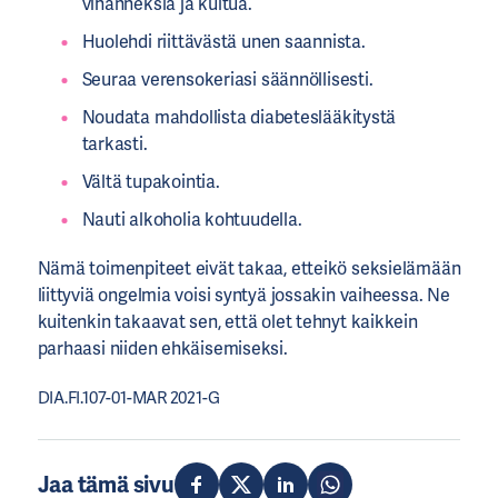
vihanneksia ja kuitua.
Huolehdi riittävästä unen saannista.
Seuraa verensokeriasi säännöllisesti.
Noudata mahdollista diabeteslääkitystä
tarkasti.
Vältä tupakointia.
Nauti alkoholia kohtuudella.
Nämä toimenpiteet eivät takaa, etteikö seksielämään
liittyviä ongelmia voisi syntyä jossakin vaiheessa. Ne
kuitenkin takaavat sen, että olet tehnyt kaikkein
parhaasi niiden ehkäisemiseksi.
DIA.FI.107-01-MAR 2021-G
Jaa tämä sivu