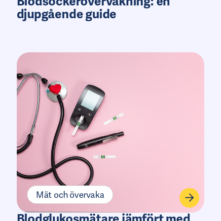
Blodsockerövervakning: en
djupgående guide
Mät och övervaka
Blodglukosmätare jämfört med