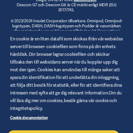
Dexcom G7 och Dexcom G6 är CE-märkt enligt MDR (EU)
2017/745.
© 2023/2024 Insulet Corporation tillverkare. Omnipod, Omnipod-
logotypen, DASH, DASH-logotypen och Podder är varumärken
eller registrerade varumärken som tillhör Insulet Corporation i
USA och andra jurisdiktioner.
myomnipod.com
. Omnipod DASH
En cookie är en liten datafil som skickas ifrån vår websidas
och Omnipod 5 är CE-märkta enligt MDR (EU) 2017/745.
server till browser- cookiefilen som finns på din enhets
hårddisk. Din browser lagrar cookiefilen och skickar
tillbaka den till websidans server när du kopplar upp dig
mot den igen. Cookies kan användas till många saker: att
Allmänna Användarvillkor
spara din identifikation för att underlätta din inloggning,
Integritetspolicy
att följa ditt besök för statistik, eller för att identifiera dina
intressen med syfte att ge dig relevant information.Om du
Cookies
vill lära dig mer om cookies, besök gärna vår cookie och
Ansvarig utgivare
integritetspolicy.
Webbplatskarta
Cookie documentation
Hantera Cookies