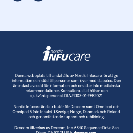
Denna webbplats tillhandahålls av Nordic Infucare för att ge
information och stöd till personer som lever med diabetes. Den
är endast avsedd för information och ersätter inte medicinska
rekommendationer. Konsultera alltid hälso- och
sjukvårdspersonal. DIA.FI.103-01-FEB2021
Nordic Infucare är distributör för Dexcom samt Omnipod och
Omnipod 5 från Insulet i Sverige, Norge, Danmark och Finland,
och ger omfattande support och utbildning.
Dexcom tillverkas av Dexcom, Inc. 6340 Sequence Drive San
Diego, CA 92121 USA.
dexcom.com