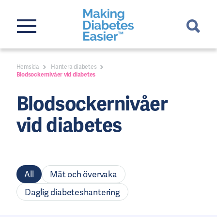
Hemsida
Hantera diabetes
Blodsockernivåer vid diabetes
Blodsockernivåer
vid diabetes
All
Mät och övervaka
Daglig diabeteshantering