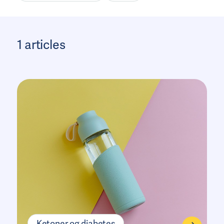
Å leve med insulinpumpe
1 articles
Blodsukkernivåer ved
diabetes
CGM
Insulinterapi
Måle og overvåke
Daglig diabetesbehandling
Insulininjeksjoner
Ketoner og diabetes
Test deg for diabetes
Ketoner og diabetes