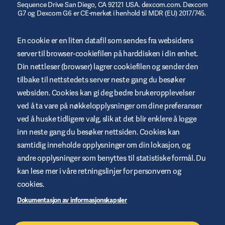
Sequence Drive San Diego, CA 92121 USA. dexcom.com. Dexcom
G7 og Dexcom G6 er CE-merket i henhold til MDR (EU) 2017/745.
© 2023/2024 Insulet Corporation produsent. Omnipod,
Omnipod-logoen, DASH, DASH-logoen og Podder er varemerker
En cookie er en liten datafil som sendes fra websidens
eller registrerte varemerker som tilhører Insulet Corporation i
server til browser-cookiefilen på harddisken i din enhet.
USA og andre jurisdiksjoner. myomnipod.com. Omnipod DASH
og Omnipod 5 er CE-merket i henhold til MDR (EU) 2017/745.
Din nettleser (browser) lagrer cookiefilen og sender den
tilbake til nettstedets server neste gang du besøker
websiden. Cookies kan gi deg bedre brukeropplevelser
ved å ta vare på nøkkelopplysninger om dine preferanser
ved å huske tidligere valg, slik at det blir enklere å logge
Betingelser og vilkår for websted
inn neste gang du besøker nettsiden. Cookies kan
Retningslinjer for personvern
samtidig inneholde opplysninger om din lokasjon, og
andre opplysninger som benyttes til statistiske formål. Du
Cookies
kan lese mer i våre retningslinjer for personvern og
Juridisk merknad
cookies.
Oversikt over websted
Dokumentasjon av informasjonskapsler
Håndtere cookies