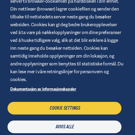
server til browser-cookiefilen på harddisken i din enhet.
USA og andre jurisdiksjoner. myomnipod.com. Omnipod DASH
og Omnipod 5 er CE-merket i henhold til MDR (EU) 2017/745.
Din nettleser (browser) lagrer cookiefilen og sender den
tilbake til nettstedets server neste gang du besøker
websiden. Cookies kan gi deg bedre brukeropplevelser
ved å ta vare på nøkkelopplysninger om dine preferanser
ved å huske tidligere valg, slik at det blir enklere å logge
Betingelser og vilkår for websted
inn neste gang du besøker nettsiden. Cookies kan
Retningslinjer for personvern
samtidig inneholde opplysninger om din lokasjon, og
andre opplysninger som benyttes til statistiske formål. Du
Cookies
kan lese mer i våre retningslinjer for personvern og
Juridisk merknad
cookies.
Oversikt over websted
Dokumentasjon av informasjonskapsler
Håndtere cookies
COOKIE SETTINGS
KONTAKT OSS
AVVIS ALLE