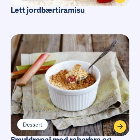
Lett jordbærtiramisu
Dessert
Smuldrepai med rabarbra og