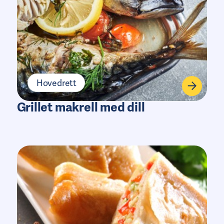
Hovedrett
Grillet makrell med dill