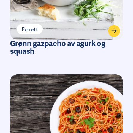
Forrett
Grønn gazpacho av agurk og
squash