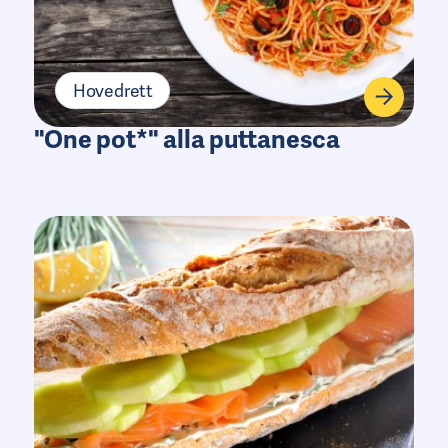
Hovedrett
"One pot*" alla puttanesca