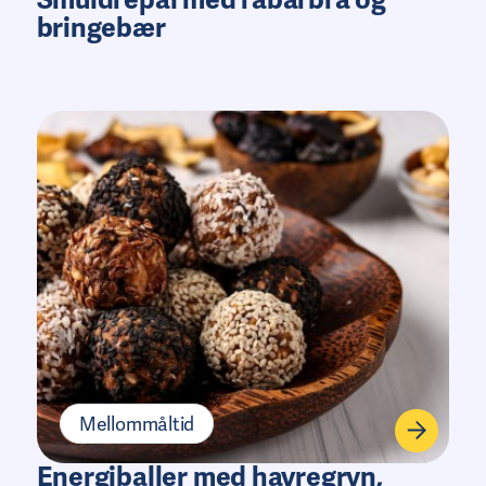
bringebær
Mellommåltid
Energiballer med havregryn,