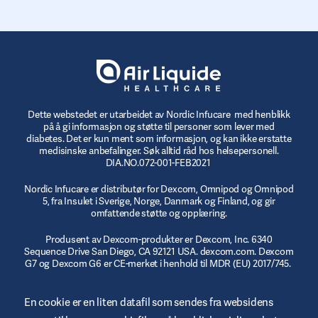
Dette webstedet er utarbeidet av Nordic Infucare med henblikk
på å gi informasjon og støtte til personer som lever med
diabetes. Det er kun ment som informasjon, og kan ikke erstatte
medisinske anbefalinger. Søk alltid råd hos helsepersonell.
DIA.NO.072-001-FEB2021
Nordic Infucare er distributør for Dexcom, Omnipod og Omnipod
5, fra Insulet i Sverige, Norge, Danmark og Finland, og gir
omfattende støtte og opplæring.
Produsent av Dexcom-produkter er Dexcom, Inc. 6340
Sequence Drive San Diego, CA 92121 USA. dexcom.com. Dexcom
G7 og Dexcom G6 er CE-merket i henhold til MDR (EU) 2017/745.
© 2023/2024 Insulet Corporation produsent. Omnipod,
En cookie er en liten datafil som sendes fra websidens
Omnipod-logoen, DASH, DASH-logoen og Podder er varemerker
eller registrerte varemerker som tilhører Insulet Corporation i