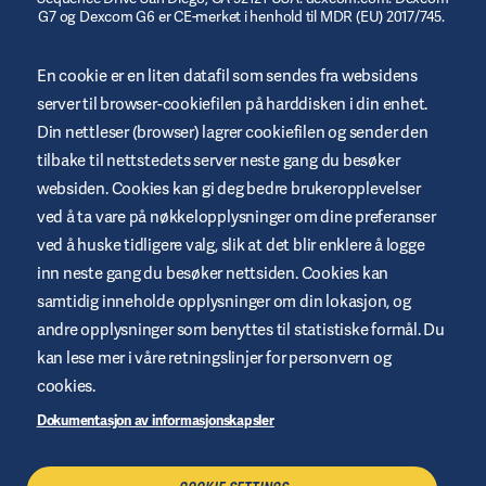
G7 og Dexcom G6 er CE-merket i henhold til MDR (EU) 2017/745.
© 2023/2024 Insulet Corporation produsent. Omnipod,
En cookie er en liten datafil som sendes fra websidens
Omnipod-logoen, DASH, DASH-logoen og Podder er varemerker
eller registrerte varemerker som tilhører Insulet Corporation i
server til browser-cookiefilen på harddisken i din enhet.
USA og andre jurisdiksjoner. myomnipod.com. Omnipod DASH
og Omnipod 5 er CE-merket i henhold til MDR (EU) 2017/745.
Din nettleser (browser) lagrer cookiefilen og sender den
tilbake til nettstedets server neste gang du besøker
websiden. Cookies kan gi deg bedre brukeropplevelser
ved å ta vare på nøkkelopplysninger om dine preferanser
ved å huske tidligere valg, slik at det blir enklere å logge
Betingelser og vilkår for websted
inn neste gang du besøker nettsiden. Cookies kan
Retningslinjer for personvern
samtidig inneholde opplysninger om din lokasjon, og
andre opplysninger som benyttes til statistiske formål. Du
Cookies
kan lese mer i våre retningslinjer for personvern og
Juridisk merknad
cookies.
Oversikt over websted
Dokumentasjon av informasjonskapsler
Håndtere cookies