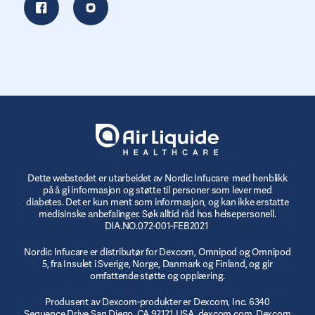
Dette webstedet er utarbeidet av Nordic Infucare med henblikk
på å gi informasjon og støtte til personer som lever med
diabetes. Det er kun ment som informasjon, og kan ikke erstatte
medisinske anbefalinger. Søk alltid råd hos helsepersonell.
DIA.NO.072-001-FEB2021
Nordic Infucare er distributør for Dexcom, Omnipod og Omnipod
5, fra Insulet i Sverige, Norge, Danmark og Finland, og gir
omfattende støtte og opplæring.
Produsent av Dexcom-produkter er Dexcom, Inc. 6340
Sequence Drive San Diego, CA 92121 USA. dexcom.com. Dexcom