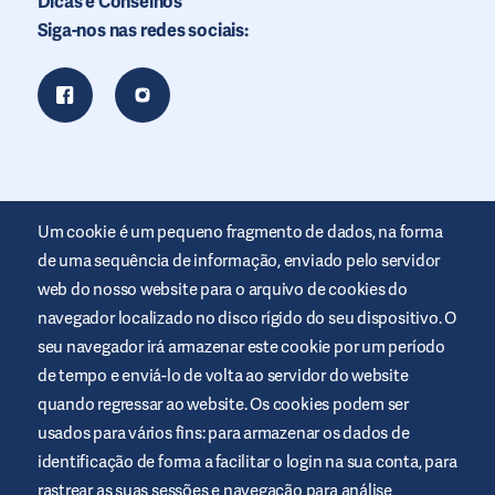
Dicas e Conselhos
Siga-nos nas redes sociais:
Um cookie é um pequeno fragmento de dados, na forma
de uma sequência de informação, enviado pelo servidor
web do nosso website para o arquivo de cookies do
navegador localizado no disco rígido do seu dispositivo. O
seu navegador irá armazenar este cookie por um período
Este website é disponibilizado pela Air Liquide Healthcare para
de tempo e enviá-lo de volta ao servidor do website
informar e ajudar as pessoas com diabetes. O seu intuito é
meramente informativo e não substitui as recomendações
quando regressar ao website. Os cookies podem ser
médicas. Consulte sempre o seu profissional de saúde.
usados para vários fins: para armazenar os dados de
Termos e condições do website
identificação de forma a facilitar o login na sua conta, para
rastrear as suas sessões e navegação para análise