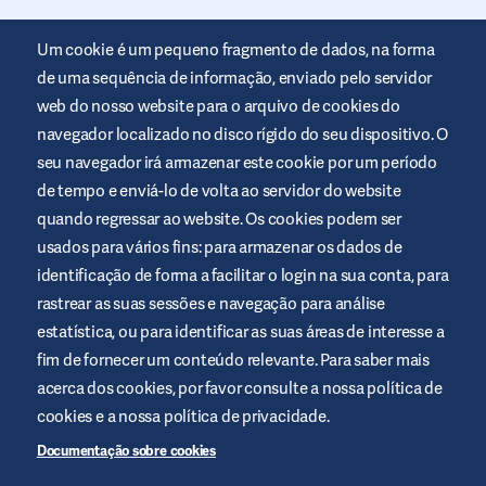
Um cookie é um pequeno fragmento de dados, na forma
de uma sequência de informação, enviado pelo servidor
web do nosso website para o arquivo de cookies do
navegador localizado no disco rígido do seu dispositivo. O
seu navegador irá armazenar este cookie por um período
Este website é disponibilizado pela Air Liquide Healthcare para
de tempo e enviá-lo de volta ao servidor do website
informar e ajudar as pessoas com diabetes. O seu intuito é
meramente informativo e não substitui as recomendações
quando regressar ao website. Os cookies podem ser
médicas. Consulte sempre o seu profissional de saúde.
usados para vários fins: para armazenar os dados de
Termos e condições do website
identificação de forma a facilitar o login na sua conta, para
rastrear as suas sessões e navegação para análise
Política de privacidade
estatística, ou para identificar as suas áreas de interesse a
Cookies
fim de fornecer um conteúdo relevante. Para saber mais
Aviso Legal
acerca dos cookies, por favor consulte a nossa política de
Mapa do site
cookies e a nossa política de privacidade.
Gerir cookies
Documentação sobre cookies