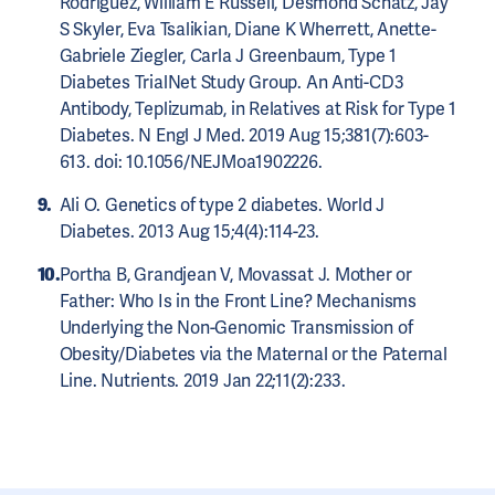
Rodriguez, William E Russell, Desmond Schatz, Jay
S Skyler, Eva Tsalikian, Diane K Wherrett, Anette-
Gabriele Ziegler, Carla J Greenbaum, Type 1
Diabetes TrialNet Study Group. An Anti-CD3
Antibody, Teplizumab, in Relatives at Risk for Type 1
Diabetes. N Engl J Med. 2019 Aug 15;381(7):603-
613. doi: 10.1056/NEJMoa1902226.
Ali O. Genetics of type 2 diabetes. World J
Diabetes. 2013 Aug 15;4(4):114-23.
Portha B, Grandjean V, Movassat J. Mother or
Father: Who Is in the Front Line? Mechanisms
Underlying the Non-Genomic Transmission of
Obesity/Diabetes via the Maternal or the Paternal
Line. Nutrients. 2019 Jan 22;11(2):233.