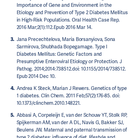
Importance of Gene and Environment in the
Etiology and Prevention of Type 2 Diabetes Mellitus
in High-Risk Populations. Oral Health Case Rep.
2016 Mar;2(1):112.Epub 2016 Mar 14.
Jana Precechtelova, Maria Borsanyiova, Sona
Sarmirova, Shubhada Bopegamage. Type I
Diabetes Mellitus: Genetic Factors and
Presumptive Enteroviral Etiology or Protection. J
Pathog. 2014;2014:738512.doi: 10.1155/2014/738512.
Epub 2014 Dec 10.
Andrea K Steck, Marian J Rewers. Genetics of type
1 diabetes. Clin Chem. 2011 Feb;57(2):176-85. doi:
10.1373/clinchem.2010.148221.
Abbasi A, Corpeleijn E, van der Schouw YT, Stolk RP,
Spijkerman AM, van der A DL, Navis G, Bakker SJ,
Beulens JW. Maternal and paternal transmission of
type 2 diabetes: influence of diet, lifestyle and