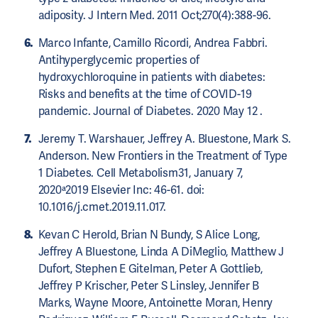
adiposity. J Intern Med. 2011 Oct;270(4):388-96.
Marco Infante, Camillo Ricordi, Andrea Fabbri.
Antihyperglycemic properties of
hydroxychloroquine in patients with diabetes:
Risks and benefits at the time of COVID-19
pandemic. Journal of Diabetes. 2020 May 12 .
Jeremy T. Warshauer, Jeffrey A. Bluestone, Mark S.
Anderson. New Frontiers in the Treatment of Type
1 Diabetes. Cell Metabolism31, January 7,
2020ª2019 Elsevier Inc: 46-61. doi:
10.1016/j.cmet.2019.11.017.
Kevan C Herold, Brian N Bundy, S Alice Long,
Jeffrey A Bluestone, Linda A DiMeglio, Matthew J
Dufort, Stephen E Gitelman, Peter A Gottlieb,
Jeffrey P Krischer, Peter S Linsley, Jennifer B
Marks, Wayne Moore, Antoinette Moran, Henry