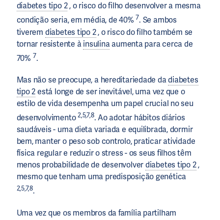
diabetes tipo 2
, o risco do filho desenvolver a mesma
7
condição seria, em média, de 40%
. Se ambos
tiverem
diabetes tipo 2
, o risco do filho também se
tornar resistente à
insulina
aumenta para cerca de
7
70%
.
Mas não se preocupe, a hereditariedade da
diabetes
tipo 2
está longe de ser inevitável, uma vez que o
estilo de vida desempenha um papel crucial no seu
2,5,7,8
desenvolvimento
. Ao adotar hábitos diários
saudáveis - uma dieta variada e equilibrada, dormir
bem, manter o peso sob controlo, praticar atividade
física regular e reduzir o stress - os seus filhos têm
menos probabilidade de desenvolver
diabetes tipo 2
,
mesmo que tenham uma predisposição genética
2,5,7,8
.
Uma vez que os membros da família partilham