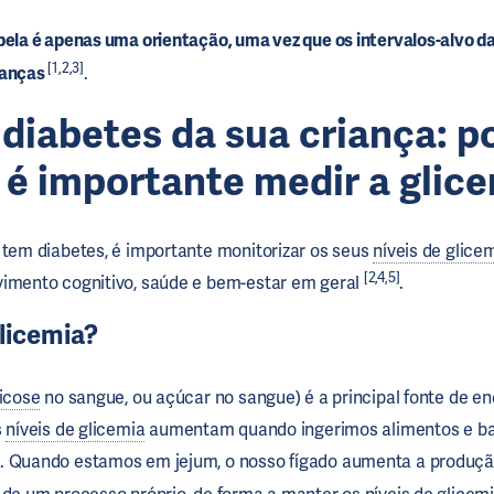
bela é apenas uma orientação, uma vez que os intervalos-alvo d
[1,2,3]
ianças
.
 diabetes da sua criança: p
 é importante medir a glic
 tem diabetes, é importante monitorizar os seus
níveis de glice
[2,4,5]
vimento cognitivo, saúde e bem-estar em geral
.
glicemia?
licose
no sangue, ou açúcar no sangue) é a principal fonte de en
s
níveis de glicemia
aumentam quando ingerimos alimentos e b
. Quando estamos em jejum, o nosso fígado aumenta a produç