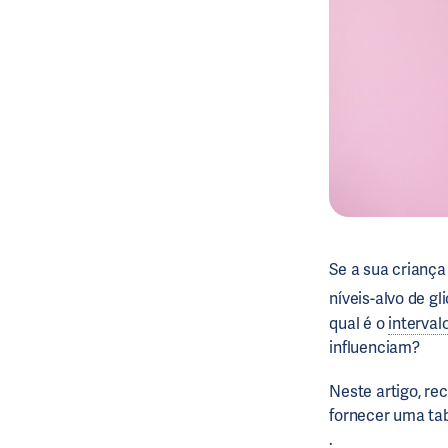
Se a sua crianç
níveis-alvo de gl
qual é o
interval
influenciam?
Neste artigo, re
fornecer uma ta
.