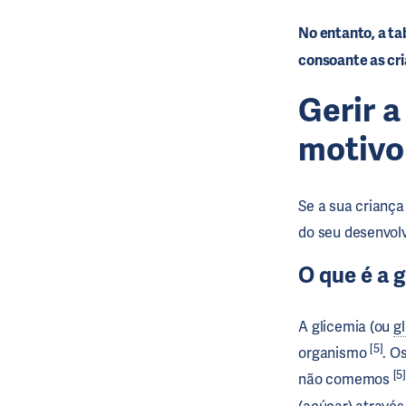
No entanto, a ta
consoante as cr
Gerir a
motivo
Se a sua criança
do seu desenvol
O que é a 
A glicemia (ou
g
[5]
organismo
. O
[5]
não comemos