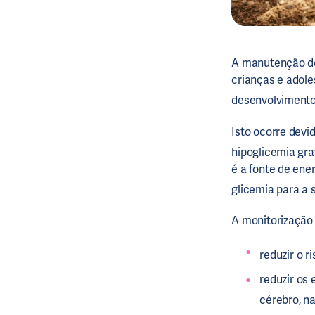
A manutenção de
crianças e adole
desenvolvimento
Isto ocorre devi
hipoglicemia
gra
é a fonte de ener
glicemia para a 
A monitorização 
reduzir o 
reduzir os 
cérebro, na