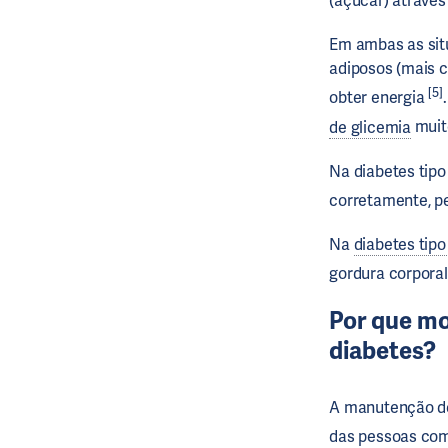
(açúcar) através
Em ambas as sit
adiposos (mais 
[5]
obter energia
de glicemia
muit
Na diabetes tipo
corretamente, p
Na
diabetes tipo
gordura corpora
Por que mo
diabetes?
A manutenção 
das pessoas co