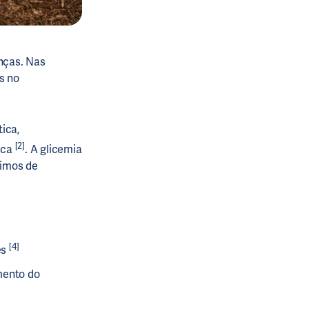
nças. Nas
s no
tica,
[2]
ica
. A glicemia
timos de
[4]
es
mento do