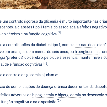
 um controlo rigoroso da glicemia é muito importante nas cria
scentes, a diabetes tipo 1 tem sido associada a efeitos negativo
[2]
 do cérebro e na função cognitiva
.
do a complicações da diabetes tipo 1, como a
cetoacidose
diabé
ve em crianças com menos de seis anos, ou
hiperglicemia
crón
gia “preferida” do cérebro, pelo que é essencial manter níveis ó
[5]
saúde e função cognitivas
.
e o controlo da glicemia ajudam a:
risco de complicações de doença crónica decorrentes da diabet
efeitos adversos da
hipoglicemia
e
hiperglicemia
no desenvolvi
[2,4]
 função cognitiva e na disposição