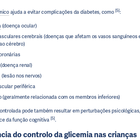
[5]
mico
ajuda a evitar complicações da diabetes, como
:
a
(doença ocular)
sculares cerebrais (doenças que afetam os vasos sanguíneos 
ao cérebro)
oronárias
 (doença renal)
a
(lesão nos nervos)
cular periférica
(geralmente relacionada com os membros inferiores)
controlada pode também resultar em perturbações psicológicas
[5]
ce da função cognitiva
.
cia do controlo da glicemia nas crianças