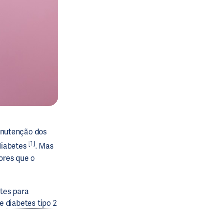
anutenção dos
[1]
 diabetes
. Mas
ores que o
etes para
 e
diabetes tipo 2