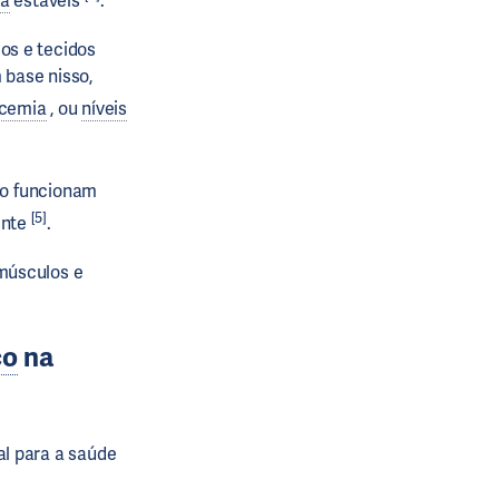
ia
estáveis
.
os e tecidos
 base nisso,
icemia
, ou
níveis
o funcionam
[5]
ente
.
músculos e
co
na
l para a saúde