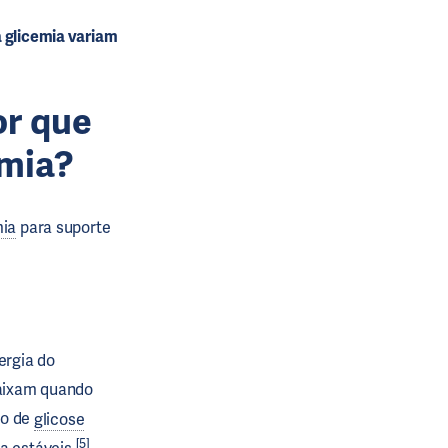
a glicemia variam
or que
emia?
mia
para suporte
ergia do
aixam quando
ão de
glicose
[5]