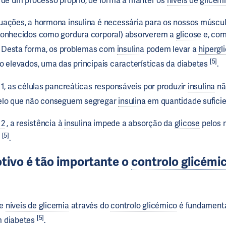
 de um processo próprio, de forma a manter os
níveis de glicem
uações, a
hormona
insulina
é necessária para os nossos múscul
conhecidos como gordura corporal) absorverem a
glicose
e, com
. Desta forma, os problemas com
insulina
podem levar a
hipergl
[5]
o elevados, uma das principais características da diabetes
.
 1, as células pancreáticas responsáveis por produzir
insulina
nã
elo que não conseguem segregar
insulina
em quantidade sufici
 2
, a resistência à
insulina
impede a absorção da
glicose
pelos 
[5]
l
.
tivo é tão importante o
controlo glicémi
de
níveis de glicemia
através do
controlo glicémico
é fundamenta
[5]
m diabetes
.