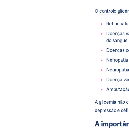
O
controlo glicé
Retinopati
Doenças va
do sangue 
Doenças c
Nefropatia
Neuropati
Doença vas
Amputação 
A glicemia não 
depressão e défi
A importân