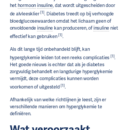
het
hormoon
insuline
, dat wordt uitgescheiden door
[1]
de alvleesklier
. Diabetes treedt op bij verhoogde
bloedglucosewaarden omdat het lichaam geen of
onvoldoende
insuline
kan produceren, of
insuline
niet
[1]
effectief kan gebruiken
.
Als dit lange tijd onbehandeld blijft, kan
[1]
hyperglykemie leiden tot een reeks complicaties
.
Het goede nieuws is echter dat als je diabetes
zorgvuldig behandelt en langdurige hyperglykemie
vermijdt, deze complicaties kunnen worden
[1]
voorkomen of uitgesteld
.
Afhankelijk van welke richtlijnen je leest, zijn er
verschillende manieren om hyperglykemie te
definiëren.
Wat veroorzaakt