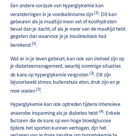
Een andere oorzaak van hyperglykemie kan
[3]
veranderingen in je voedselinname zijn
. Dit kan
gebeuren als je maaltijd meer vet of koolhydraten
bevat dan je dacht, of als je meer van de maaltijd hebt
gegeten dan waarvoor je je insulinedosis had
[3]
berekend
.
Wat er in je leven gebeurt, kan ook van invloed zijn op
je diabetesmanagement, waarbij sommige situaties
[3]
de kans op hyperglykemie vergroten
. Dit zijn
bijvoorbeeld stress, buitenshuis eten, druk zijn en je
[3]
moe voelen
.
Hyperglykemie kan ook optreden tijdens intensieve
[4]
anaerobe inspanning als je diabetes hebt
. Enkele
factoren die de kans op een hoge bloedglucose
tijdens het sporten kunnen verhogen, zijn het
verlagen van je dosis
insuline
om hypoglykemie te