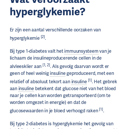
hyperglykemie?
Er zijn een aantal verschillende oorzaken van
[2]
hyperglykemie
.
Bij type 1-diabetes valt het
immuunsysteem
van je
lichaam de insulineproducerende cellen in de
[1, 2]
alvleesklier aan
. Als gevolg daarvan wordt er
geen of heel weinig
insuline
geproduceerd, met een
[1]
relatief of absoluut tekort aan
insuline
. Het gebrek
aan
insuline
betekent dat glucose niet van het bloed
naar je cellen kan worden getransporteerd (om te
worden omgezet in energie) en dat de
[1]
glucosewaarden in je bloed verhoogd raken
.
Bij type 2-diabetes is hyperglykemie het gevolg van