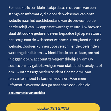
Een cookie is een klein stukje data, in de vorm van een
string van informatie, die door de webserver van onze
website naar het cookiebestand van de browser op de
harde schijf van uw apparaat wordt gestuurd. Uw browser
Deze website wordt door Air Liquide Healthcare aangeboden om
mensen met diabetes op te leiden en te ondersteunen. Het is
slaat dit cookie gedurende een bepaalde tijd op en stuurt
alleen ter informatie en komt niet in de plaats van medische
aanbevelingen. Vraag altijd advies aan een zorgprofessional.
het terug naar de webserver wanneer u terugkeert naar de
website. Cookies kunnen voor verschillende doeleinden
Website voorwaarden
worden gebruikt: om uw identificatie op te slaan, om het
Privacybeleid
inloggen op uw account te vergemakkelijken, om uw
Cookies
sessies en navigatie te volgen voor statistische analyse, of
om uw interessegebieden te identificeren om u van
Juridische kennisgeving
relevante inhoud te kunnen voorzien. Voor meer
Sitemap
informatie over cookies, ga naar onze cookiebeleid.
Beheer Cookies
documentatie van cookies
+32 2 255 96 00
COOKIE-INSTELLINGEN