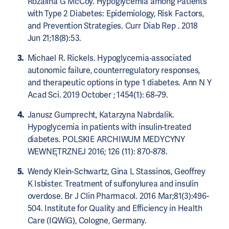
Rozalina G McCoy. Hypoglycemia among Patients
with Type 2 Diabetes: Epidemiology, Risk Factors,
and Prevention Strategies. Curr Diab Rep . 2018
Jun 21;18(8):53.
Michael R. Rickels. Hypoglycemia‐associated
autonomic failure, counterregulatory responses,
and therapeutic options in type 1 diabetes. Ann N Y
Acad Sci. 2019 October ; 1454(1): 68–79.
Janusz Gumprecht, Katarzyna Nabrdalik.
Hypoglycemia in patients with insulin-treated
diabetes. POLSKIE ARCHIWUM MEDYCYNY
WEWNĘTRZNEJ 2016; 126 (11): 870-878.
Wendy Klein-Schwartz, Gina L Stassinos, Geoffrey
K Isbister. Treatment of sulfonylurea and insulin
overdose. Br J Clin Pharmacol. 2016 Mar;81(3):496-
504. Institute for Quality and Efficiency in Health
Care (IQWiG), Cologne, Germany.