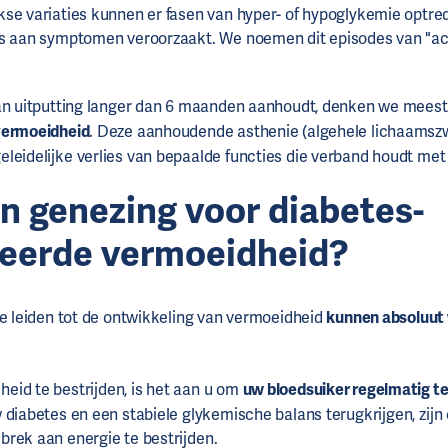
kse variaties kunnen er fasen van hyper- of hypoglykemie optre
ks aan symptomen veroorzaakt. We noemen dit episodes van "ac
an uitputting langer dan 6 maanden aanhoudt, denken we meestal
vermoeidheid
. Deze aanhoudende asthenie (algehele lichaamsz
leidelijke verlies van bepaalde functies die verband houdt met
en genezing voor diabetes-
teerde vermoeidheid?
ie leiden tot de ontwikkeling van vermoeidheid
kunnen absoluut
id te bestrijden, is het aan u om
uw bloedsuiker regelmatig te
 diabetes en een stabiele glykemische balans terugkrijgen, zijn 
rek aan energie te bestrijden.