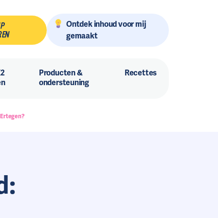
Ontdek inhoud voor mij
MP
REN
gemaakt
X2
Producten &
Recettes
en
ondersteuning
 Ertegen?
d: