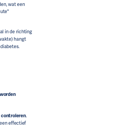
den, wat een
ute"
 in de richting
wakte) hangt
 diabetes.
 worden
 controleren
.
een effectief