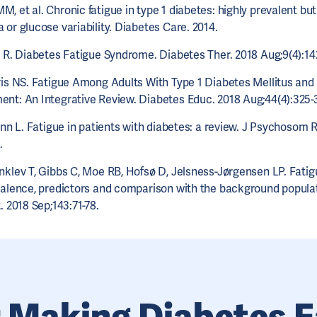
 et al. Chronic fatigue in type 1 diabetes: highly prevalent but
or glucose variability. Diabetes Care. 2014.
y R. Diabetes Fatigue Syndrome. Diabetes Ther. 2018 Aug;9(4):14
ris NS. Fatigue Among Adults With Type 1 Diabetes Mellitus and 
nt: An Integrative Review. Diabetes Educ. 2018 Aug;44(4):325-
inn L. Fatigue in patients with diabetes: a review. J Psychosom 
.
nklev T, Gibbs C, Moe RB, Hofsø D, Jelsness-Jørgensen LP. Fatigu
valence, predictors and comparison with the background popula
. 2018 Sep;143:71-78.
 Making Diabetes E