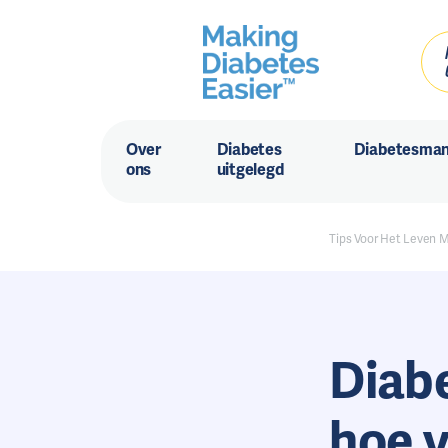
Over
Diabetes
Diabetesma
ons
uitgelegd
Tips Voor Het Leven 
Diab
hoe v