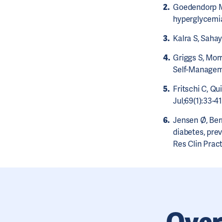
Goedendorp MM,
hyperglycemia 
Kalra S, Saha
Griggs S, Mor
Self-Manageme
Fritschi C, Qu
Jul;69(1):33-41
Jensen Ø, Ber
diabetes, pre
Res Clin Pract
Over