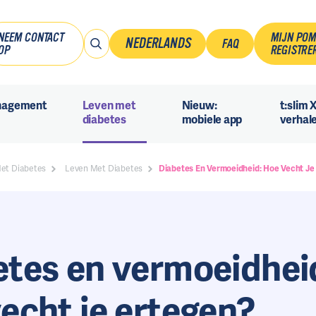
NEEM CONTACT
MIJN PO
NEDERLANDS
FAQ
OP
REGISTRE
Français
nagement
Leven met
Nieuw:
t:slim 
Nederlands
diabetes
mobiele app
verhal
Met Diabetes
Leven Met Diabetes
Diabetes En Vermoeidheid: Hoe Vecht Je
etes en vermoeidhei
echt je ertegen?