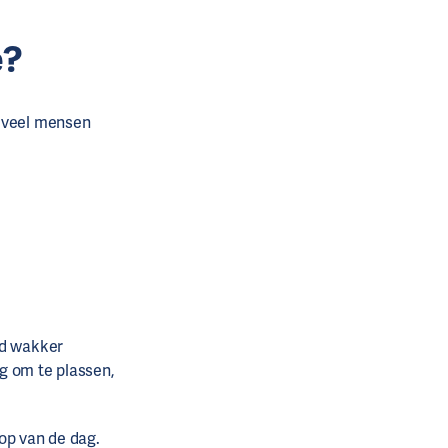
e?
, veel mensen
nd wakker
g om te plassen,
op van de dag.