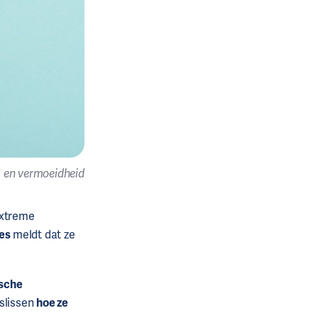
 en vermoeidheid
extreme
es
meldt dat ze
sche
eslissen
hoe ze