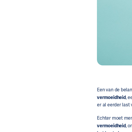
Een van de belan
vermoeidheid
, 
er al eerder las
Echter moet me
vermoeidheid
, o