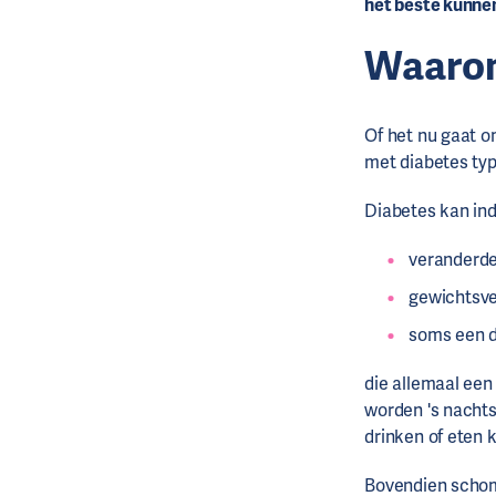
het beste kunne
Waarom
Of het nu gaat o
met diabetes typ
Diabetes kan in
veranderde
gewichtsve
soms een d
die allemaal een
worden 's nacht
drinken of eten k
Bovendien schom