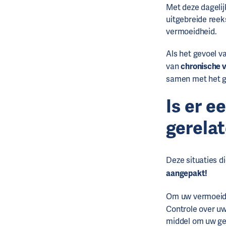
Met deze dagelij
uitgebreide ree
vermoeidheid.
Als het gevoel v
van
chronische 
samen met het ge
Is er e
gerela
Deze situaties d
aangepakt!
Om uw vermoeidhe
Controle over uw
middel om uw geb