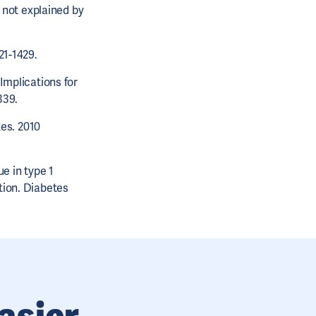
 not explained by
21-1429.
Implications for
339.
Res. 2010
e in type 1
tion. Diabetes
asier