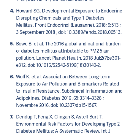
Howard SG. Developmental Exposure to Endocrine
Disrupting Chemicals and Type 1 Diabetes
Mellitus. Front Endocrinol (Lausanne). 2018; 9:513 ;
3 Septemberr 2018 ; doi: 10.3389/fendo.2018.00513.
Bowe B. et al. The 2016 global and national burden
of diabetes mellitus attributable to PM2·5 air
pollution. Lancet Planet Health. 2018 Jul;2(7):e301-
e312. doi: 10.1016/S2542-5196(18)30140-2.
Wolf K. et al. Association Between Long-term
Exposure to Air Pollution and Biomarkers Related
to Insulin Resistance, Subclinical Inflammation and
Adipokines. Diabetes 2016 ;65:3314–3326 ;
Novembre 2016, doi: 10.2337/db15-1567.
Dendup T, Feng X, Clingan S, Astell-Burt T.
Environmental Risk Factors for Developing Type 2
Diabetes Mellitus: A Systematic Review. Int J