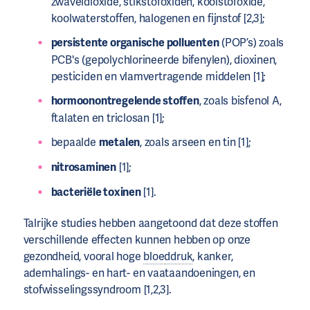
zwaveldioxide, stikstofoxiden, koolstofoxide,
koolwaterstoffen, halogenen en fijnstof [2,3];
persistente organische polluenten
(POP’s) zoals
PCB's (gepolychlorineerde bifenylen), dioxinen,
pesticiden en vlamvertragende middelen [1];
hormoonontregelende stoffen
, zoals bisfenol A,
ftalaten en triclosan [1];
bepaalde
metalen
, zoals arseen en tin [1];
nitrosaminen
[1];
bacteriële toxinen
[1].
Talrijke studies hebben aangetoond dat deze stoffen
verschillende effecten kunnen hebben op onze
gezondheid, vooral hoge
bloeddruk
, kanker,
ademhalings- en hart- en vaataandoeningen, en
stofwisselingssyndroom [1,2,3].