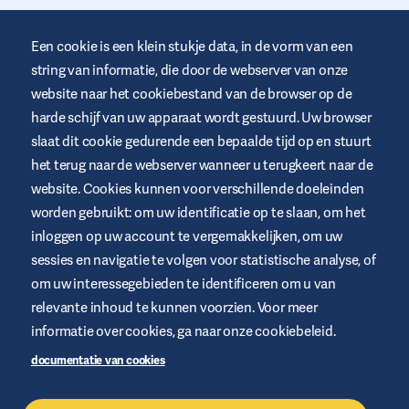
Een cookie is een klein stukje data, in de vorm van een
string van informatie, die door de webserver van onze
website naar het cookiebestand van de browser op de
Deze website wordt door Air Liquide Healthcare aangeboden om
harde schijf van uw apparaat wordt gestuurd. Uw browser
mensen met diabetes op te leiden en te ondersteunen. Het is
slaat dit cookie gedurende een bepaalde tijd op en stuurt
alleen ter informatie en komt niet in de plaats van medische
aanbevelingen. Vraag altijd advies aan een zorgprofessional.
het terug naar de webserver wanneer u terugkeert naar de
website. Cookies kunnen voor verschillende doeleinden
Website voorwaarden
worden gebruikt: om uw identificatie op te slaan, om het
Privacybeleid
inloggen op uw account te vergemakkelijken, om uw
Cookies
sessies en navigatie te volgen voor statistische analyse, of
om uw interessegebieden te identificeren om u van
Juridische kennisgeving
relevante inhoud te kunnen voorzien. Voor meer
Sitemap
informatie over cookies, ga naar onze cookiebeleid.
Beheer Cookies
documentatie van cookies
+32 2 255 96 00