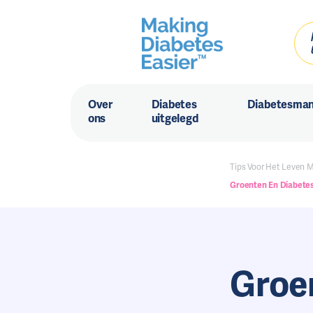
Over
Diabetes
Diabetesma
ons
uitgelegd
Tips Voor Het Leven 
Groenten En Diabetes
Groe