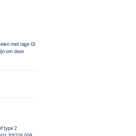
elen met lage GI
zijn om deze
f type 2
5411.2017.05.009.