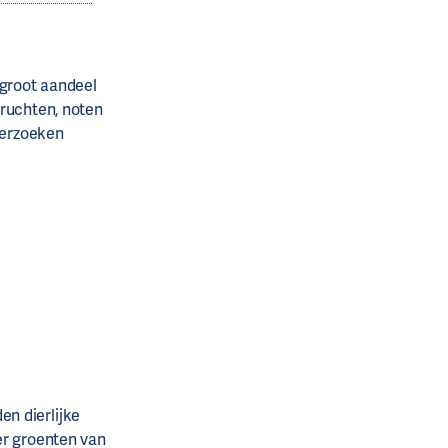
groot aandeel
vruchten, noten
derzoeken
n dierlijke
er groenten van