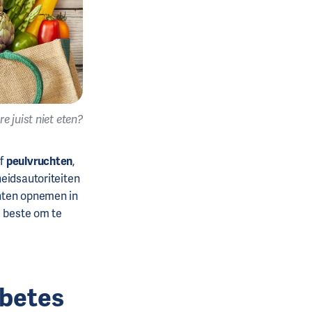
 juist niet eten?
ef
peulvruchten
,
heidsautoriteiten
enten opnemen in
e beste om te
abetes