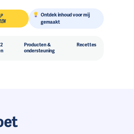
Ontdek inhoud voor mij
MP
REN
gemaakt
X2
Producten &
Recettes
en
ondersteuning
oet