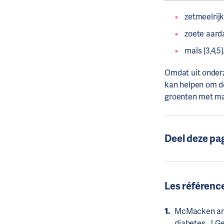
zetmeelrijk
zoete aard
maïs [3,4,5]
Omdat uit onder
kan helpen om 
groenten met mat
Deel deze pa
Les référenc
McMacken and 
diabetes. J Ger