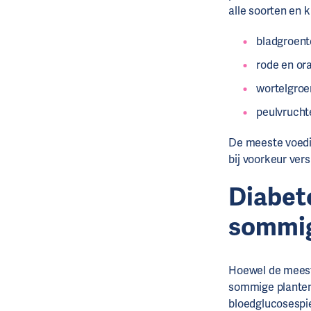
alle soorten en kl
bladgroente
rode en ora
wortelgroen
peulvruchte
De meeste voedin
bij voorkeur vers
Diabet
sommig
Hoewel de meest
sommige planten
bloedglucosespi