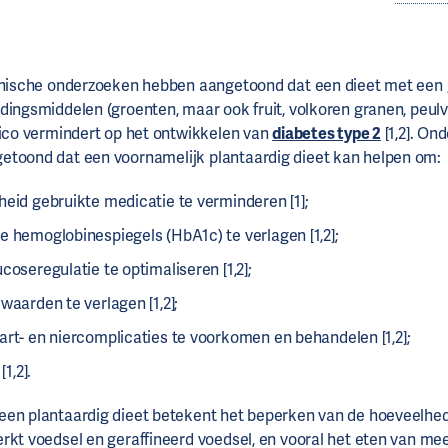
linische onderzoeken hebben aangetoond dat een dieet met een 
dingsmiddelen (groenten, maar ook fruit, volkoren granen, peul
sico vermindert op het ontwikkelen van
diabetes type 2
[1,2]. On
etoond dat een voornamelijk plantaardig dieet kan helpen om:
eid gebruikte medicatie te verminderen [1];
e hemoglobinespiegels (HbA1c) te verlagen [1,2];
coseregulatie te optimaliseren [1,2];
waarden te verlagen [1,2];
art- en niercomplicaties te voorkomen en behandelen [1,2];
[1,2].
en plantaardig dieet betekent het beperken van de hoeveelhede
rkt voedsel en geraffineerd voedsel, en vooral het eten van me