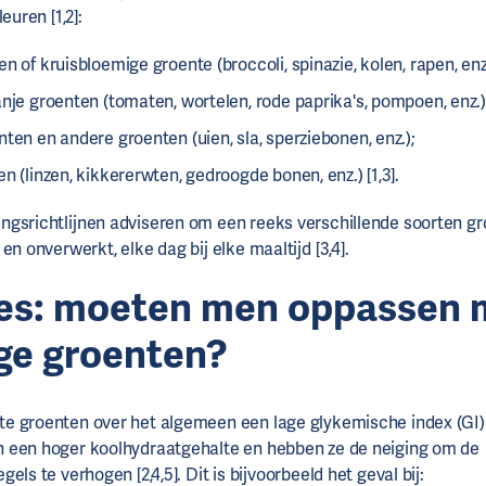
euren [1,2]:
n of kruisbloemige groente (broccoli, spinazie, kolen, rapen, enz.
nje groenten (tomaten, wortelen, rode paprika's, pompoen, enz.)
ten en andere groenten (uien, sla, sperziebonen, enz.);
n (linzen, kikkererwten, gedroogde bonen, enz.) [1,3].
gsrichtlijnen adviseren om een reeks verschillende soorten gr
 en onverwerkt, elke dag bij elke maaltijd [3,4].
es: moeten men oppassen 
e groenten?
e groenten over het algemeen een lage glykemische index (GI
 een hoger koolhydraatgehalte en hebben ze de neiging om de
egels
te verhogen [2,4,5]. Dit is bijvoorbeeld het geval bij: