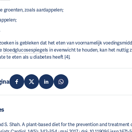
e groenten, zoals aardappelen;
appelen;
.
zoeken is gebleken dat het eten van voornamelijk voedingsmidd
de
bloedglucosespiegels
in evenwicht te houden, kan het nuttig 
e te eten als u diabetes heeft [4].
gina
es
S. Shah. A plant-based diet for the prevention and treatment o
iatr Cardiol. 14(5): 342–354 ; mai 2017 ; doi: 10.11909/j.issn.1671-