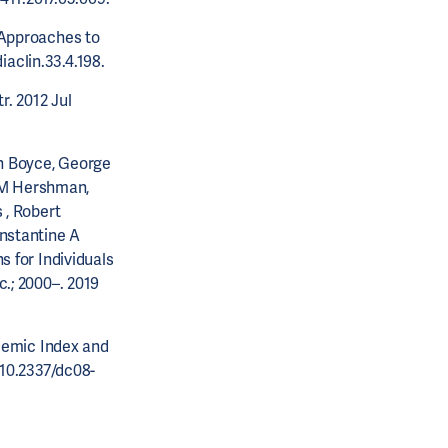
 Approaches to
iaclin.33.4.198.
r. 2012 Jul
on Boyce, George
 M Hershman,
 , Robert
onstantine A
s for Individuals
.; 2000–. 2019
ycemic Index and
 10.2337/dc08-