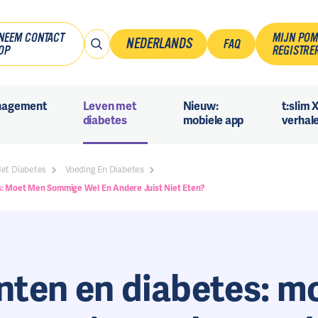
NEEM CONTACT
MIJN PO
NEDERLANDS
FAQ
OP
REGISTRE
Français
nagement
Leven met
Nieuw:
t:slim 
Nederlands
diabetes
mobiele app
verhal
Met Diabetes
Voeding En Diabetes
: Moet Men Sommige Wel En Andere Juist Niet Eten?
nten en diabetes: m