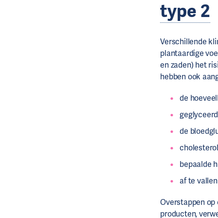
type 2
Verschillende k
plantaardige voe
en zaden) het ri
hebben ook aang
de hoeveelh
geglyceerd
de bloedglu
cholesterol
bepaalde h
af te vallen 
Overstappen op e
producten, verwe