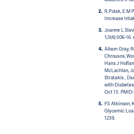
R.Polak, E.M 
Increase Intak
Joanne L Slavi
1;3(4):506-16.
Alison Gray, 
Chrousos, Wo
Hans J Hoflan
McLachlan, Jo
Stratakis , Da
with Diabetes
Oct 13. PMID:
FS Atkinson, K
Glycemic Load
1239.