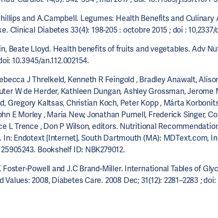
Phillips and A.Campbell. Legumes: Health Benefits and Culinary
e. Clinical Diabetes 33(4): 198-205 : octobre 2015 ; doi : 10,2337/d
n, Beate Lloyd. Health benefits of fruits and vegetables. Adv Nut
 doi: 10.3945/an.112.002154.
Rebecca J Threlkeld, Kenneth R Feingold , Bradley Anawalt, Alis
uter W de Herder, Kathleen Dungan, Ashley Grossman, Jerome
d, Gregory Kaltsas, Christian Koch, Peter Kopp , Márta Korbonits
hn E Morley , Maria New, Jonathan Purnell, Frederick Singer, C
ce L Trence , Don P Wilson, editors. Nutritional Recommendation
. In: Endotext [Internet]. South Dartmouth (MA): MDText.com, Inc
 25905243. Bookshelf ID: NBK279012.
 Foster-Powell and J.C Brand-Miller. International Tables of Gl
 Values: 2008, Diabetes Care. 2008 Dec; 31(12): 2281–2283 ; doi: