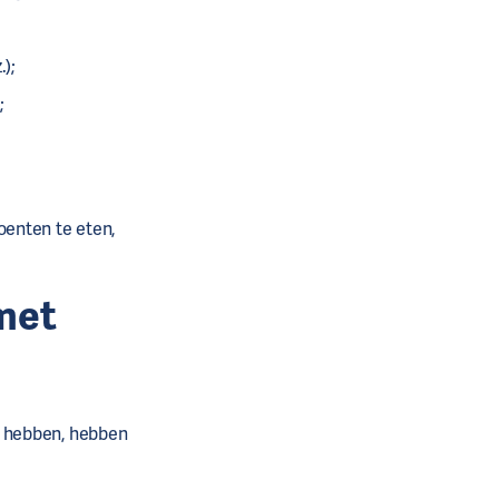
);
;
oenten te eten,
met
) hebben, hebben