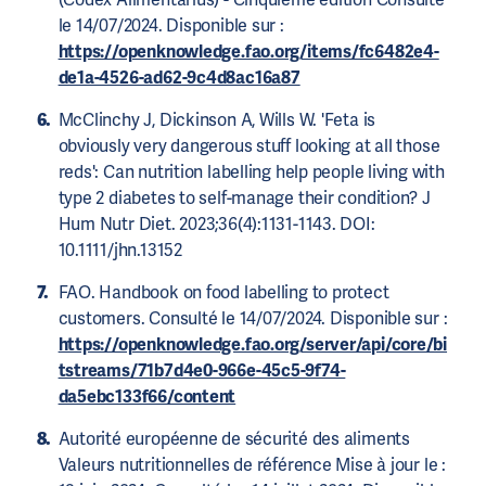
le 14/07/2024. Disponible sur :
https://openknowledge.fao.org/items/fc6482e4-
de1a-4526-ad62-9c4d8ac16a87
McClinchy J, Dickinson A, Wills W. 'Feta is
obviously very dangerous stuff looking at all those
reds': Can nutrition labelling help people living with
type 2 diabetes to self-manage their condition? J
Hum Nutr Diet. 2023;36(4):1131-1143. DOI:
10.1111/jhn.13152
FAO. Handbook on food labelling to protect
customers. Consulté le 14/07/2024. Disponible sur :
https://openknowledge.fao.org/server/api/core/bi
tstreams/71b7d4e0-966e-45c5-9f74-
da5ebc133f66/content
Autorité européenne de sécurité des aliments
Valeurs nutritionnelles de référence Mise à jour le :