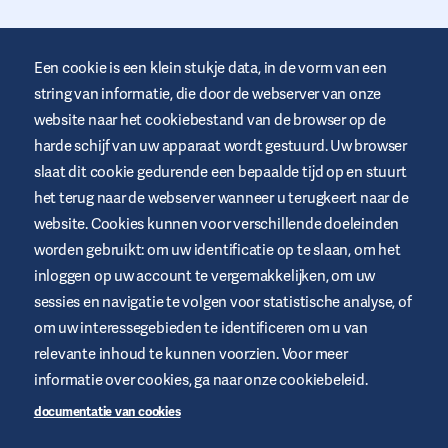
Een cookie is een klein stukje data, in de vorm van een
string van informatie, die door de webserver van onze
website naar het cookiebestand van de browser op de
harde schijf van uw apparaat wordt gestuurd. Uw browser
Deze website wordt door Air Liquide Healthcare aangeboden om
mensen met diabetes op te leiden en te ondersteunen. Het is
slaat dit cookie gedurende een bepaalde tijd op en stuurt
alleen ter informatie en komt niet in de plaats van medische
aanbevelingen. Vraag altijd advies aan een zorgprofessional.
het terug naar de webserver wanneer u terugkeert naar de
website. Cookies kunnen voor verschillende doeleinden
Website voorwaarden
worden gebruikt: om uw identificatie op te slaan, om het
Privacybeleid
inloggen op uw account te vergemakkelijken, om uw
Cookies
sessies en navigatie te volgen voor statistische analyse, of
om uw interessegebieden te identificeren om u van
Juridische kennisgeving
relevante inhoud te kunnen voorzien. Voor meer
Sitemap
informatie over cookies, ga naar onze cookiebeleid.
Beheer Cookies
documentatie van cookies
+32 2 255 96 00