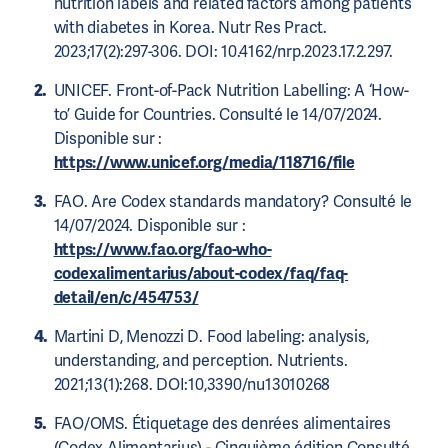
nutrition labels and related factors among patients
with diabetes in Korea. Nutr Res Pract.
2023;17(2):297-306. DOI: 10.4162/nrp.2023.17.2.297.
UNICEF. Front-of-Pack Nutrition Labelling: A ‘How-
to’ Guide for Countries. Consulté le 14/07/2024.
Disponible sur :
https://www.unicef.org/media/118716/file
FAO. Are Codex standards mandatory? Consulté le
14/07/2024. Disponible sur :
https://www.fao.org/fao-who-
codexalimentarius/about-codex/faq/faq-
detail/en/c/454753/
Martini D, Menozzi D. Food labeling: analysis,
understanding, and perception. Nutrients.
2021;13(1):268. DOI:10,3390/nu13010268
FAO/OMS. Étiquetage des denrées alimentaires
(Codex Alimentarius) - Cinquième édition Consulté