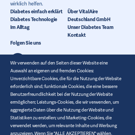
wirklich helfen.
Diabetes einfach erklärt
Über VitalAire
Diabetes Technologie
Deutschland GmbH
Im Alltag
Unser Diabetes Team
Kontakt
Folgen Sie uns
Wir verwenden auf den Seiten dieser Website eine
Auswahl an eigenen und fremden Cookies:
Unverzichtbare Cookies, die für die Nutzung der Website
erforderlich sind; funktionale Cookies, die eine bessere
Benutzerfreundlichkeit bei der Nutzung der Website
ermöglichen; Leistungs-Cookies, die wir verwenden, um
aggregierte Daten über die Nutzung der Website und
Statistiken zu erstellen; und Marketing-Cookies, die
verwendet werden, um relevante Inhalte und Werbung
anzuzeigen. Wenn Sie "ALLE AKZEPTIEREN" wählen,
Diese Website wird von Air Liquide Healthcare bereitgestellt, um