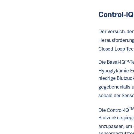
Control-IQ
Der Versuch, den
Herausforderung
Closed-Loop-Tech
Die Basal-IQ™-T
Hypoglykämie-Ere
niedrige Blutzuc
gegebenenfalls 
sobald der Senso
T
Die Control-IQ
Blutzuckerspieg
anzupassen, um 
sensorgestützte