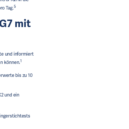
5
ro Tag.
 G7 mit
te und informiert
1
ln können.
erwerte bis zu 10
X2 und ein
ingerstichtests