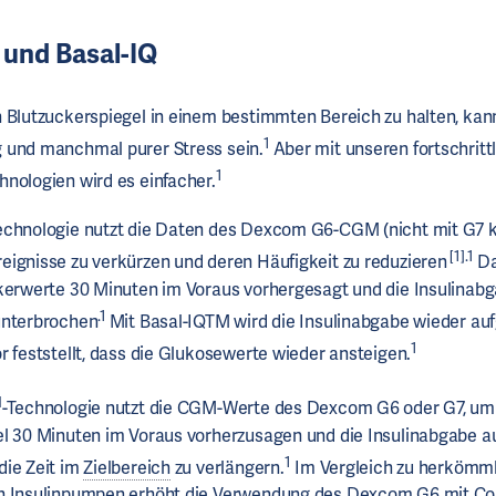
 und Basal-IQ
 Blutzuckerspiegel in einem bestimmten Bereich zu halten, kan
1
 und manchmal purer Stress sein.
Aber mit unseren fortschritt
1
nologien wird es einfacher.
echnologie nutzt die Daten des Dexcom G6-CGM (nicht mit G7 
[1].1
ignisse zu verkürzen und deren Häufigkeit zu reduzieren
Da
kerwerte 30 Minuten im Voraus vorhergesagt und die Insulinab
.1
unterbrochen
Mit Basal-IQTM wird die Insulinabgabe wieder a
1
r feststellt, dass die Glukosewerte wieder ansteigen.
M
-Technologie nutzt die CGM-Werte des Dexcom G6 oder G7, um
el 30 Minuten im Voraus vorherzusagen und die Insulinabgabe 
1
die Zeit im
Zielbereich
zu verlängern.
Im Vergleich zu herkömm
n Insulinpumpen erhöht die Verwendung des Dexcom G6 mit Co