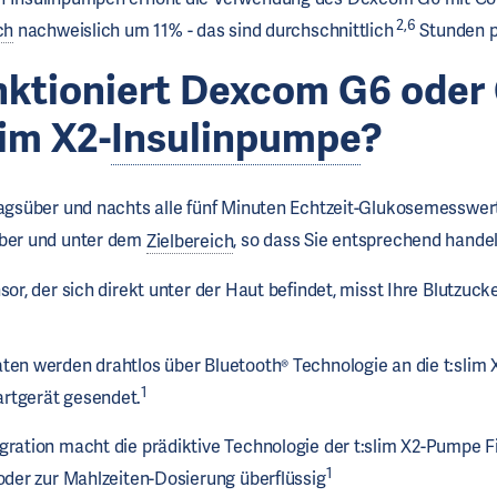
2,6
ch
nachweislich um 11% - das sind durchschnittlich
Stunden p
nktioniert
Dexcom G6
oder
lim X2-
Insulinpumpe
?
tagsüber und nachts alle fünf Minuten Echtzeit-Glukosemesswer
über und unter dem
Zielbereich
, so dass Sie entsprechend hande
sor, der sich direkt unter der Haut befindet, misst Ihre Blutzuck
ten werden drahtlos über Bluetooth® Technologie an die t:slim 
1
rtgerät gesendet.
gration macht die prädiktive Technologie der t:slim X2-Pumpe F
1
 oder zur Mahlzeiten-Dosierung überflüssig