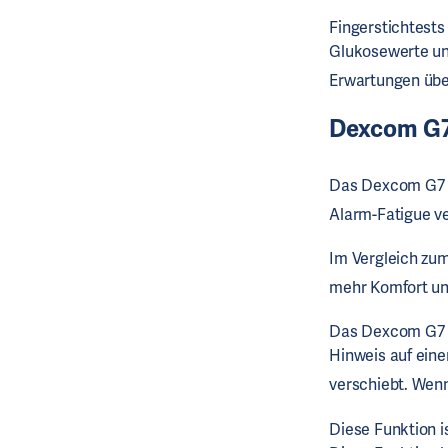
Fingerstichtests
Glukosewerte un
Erwartungen üb
Dexcom G
Das Dexcom G7 b
Alarm-Fatigue ve
Im Vergleich zu
mehr Komfort und
Das Dexcom G7 C
Hinweis auf eine
verschiebt. Wen
Diese Funktion i