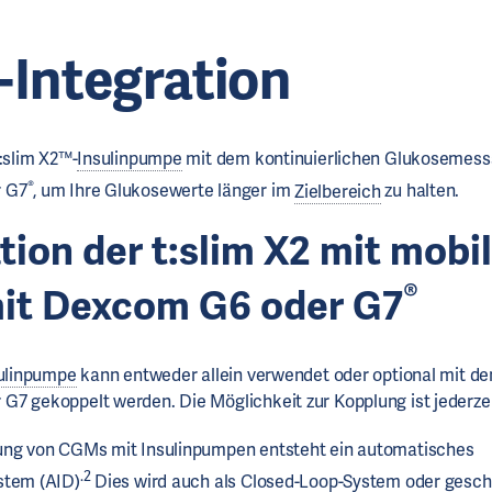
Integration
t:slim X2™-
Insulinpumpe
mit dem kontinuierlichen Glukosemes
®
 G7
, um Ihre Glukosewerte länger im
Zielbereich
zu halten.
ation der
t:slim X2
mit mobil
®
it
Dexcom G6
oder G7
ulinpumpe
kann entweder allein verwendet oder optional mit
7 gekoppelt werden. Die Möglichkeit zur Kopplung ist jederze
ung von CGMs mit Insulinpumpen entsteht ein automatisches
.2
stem (AID)
Dies wird auch als Closed-Loop-System oder gesc