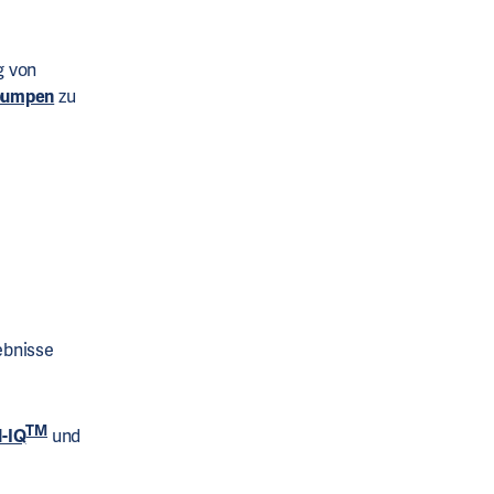
g von
npumpen
zu
ebnisse
TM
l-IQ
und