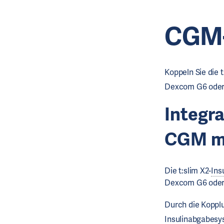
CGM-
Koppeln Sie die 
Dexcom G6 oder
Integr
CGM
m
Die t:slim X2-
Ins
Dexcom G6 oder G
Durch die Koppl
Insulinabgabesy