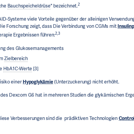
2
iche
Bauchspeicheldrüse
" bezeichnet.
AID-Systeme viele Vorteile gegenüber der alleinigen Verwendun
Die Forschung zeigt, dass Die Verbindung von CGMs mit
Insuli
2,3
rapie Ergebnissen führen:
ung des Glukosemanagements
im
Zielbereich
te
HbA1C-Werte
[3]
isiko einer
Hypoglykämie
(Unterzuckerung) nicht erhöht.
des Dexcom G6 hat in mehreren Studien die glykämischen Erg
diese Verbesserungen sind die prädiktiven Technologien
Contro