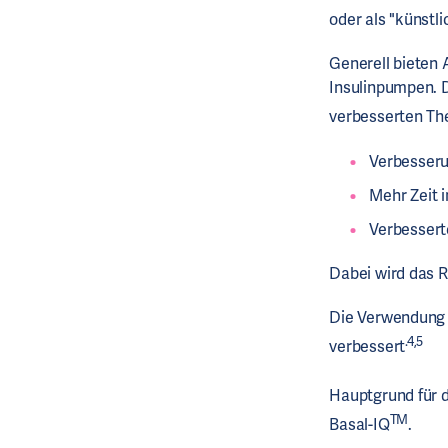
oder als "künstl
Generell bieten 
Insulinpumpen. 
verbesserten The
Verbesser
Mehr Zeit 
Verbesser
Dabei wird das R
Die Verwendung 
.4,5
verbessert
Hauptgrund für 
TM
Basal-IQ
.