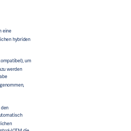
n eine
lichen hybriden
kompatibel), um
zu werden
gabe
ufgenommen,
 den
automatisch
lichen
ntrol-IQTM die