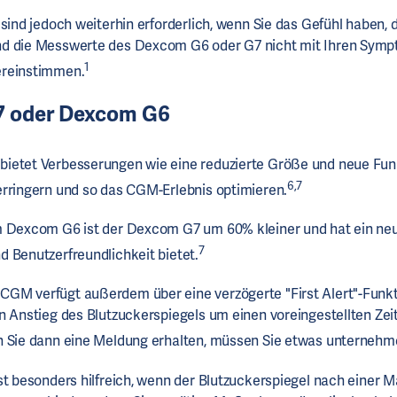
 sind jedoch weiterhin erforderlich, wenn Sie das Gefühl haben, 
d die Messwerte des Dexcom G6 oder G7 nicht mit Ihren Sym
1
ereinstimmen.
7
oder
Dexcom G6
ietet Verbesserungen wie eine reduzierte Größe und neue Funk
6,7
rringern und so das CGM-Erlebnis optimieren.
m Dexcom G6 ist der Dexcom G7 um 60% kleiner und hat ein neu
7
 Benutzerfreundlichkeit bietet.
GM verfügt außerdem über eine verzögerte "First Alert"-Funkti
n Anstieg des Blutzuckerspiegels um einen voreingestellten Ze
n Sie dann eine Meldung erhalten, müssen Sie etwas unterneh
st besonders hilfreich, wenn der Blutzuckerspiegel nach einer Ma