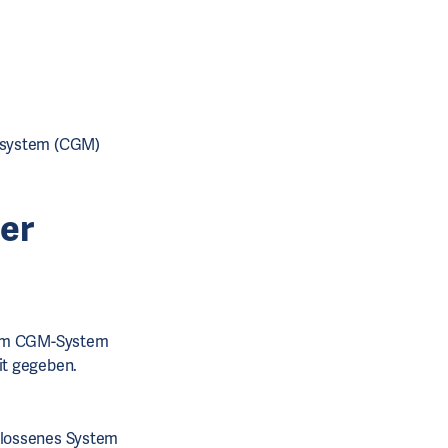
ssystem (CGM)
er
 dem CGM-System
it gegeben.
hlossenes System