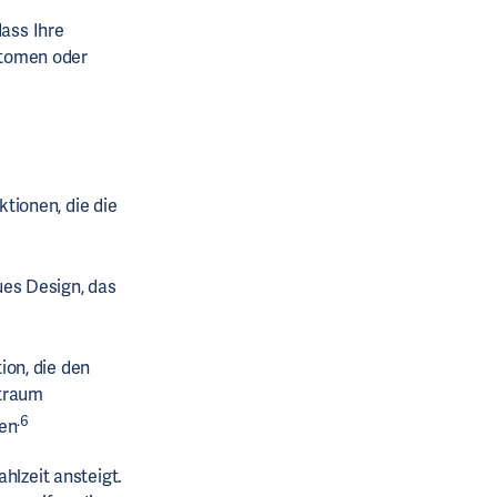
dass Ihre
ptomen oder
tionen, die die
es Design, das
on, die den
itraum
.6
men
hlzeit ansteigt.