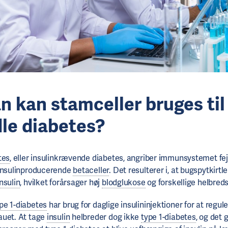
 kan stamceller bruges til
le diabetes?
tes
, eller insulinkrævende diabetes, angriber immunsystemet fej
 insulinproducerende
betaceller
. Det resulterer i, at bugspytkirtl
insulin
, hvilket forårsager høj
blodglukose
og forskellige helbred
pe 1-diabetes
har brug for daglige insulininjektioner for at regul
auet. At tage
insulin
helbreder dog ikke
type 1-diabetes
, og det 