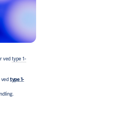
ær ved
type 1-
g ved
type 1-
ndling.