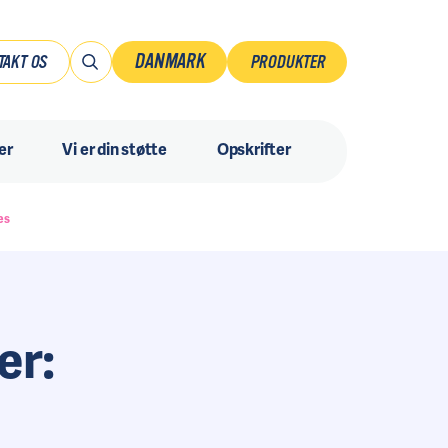
DANMARK
TAKT OS
PRODUKTER
Danmark
er
Vi er din støtte
Opskrifter
Norsk
Ruotsi
Suomi
es
Sverige
er: