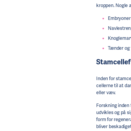
kroppen. Nogle a
Embryoner
Navlestre
Knoglemar
Tænder og 
Stamcelle
Inden for stamcel
cellerne til at d
eller væv.
Forskning inden 
udvikles og på si
form for regener
bliver beskadige