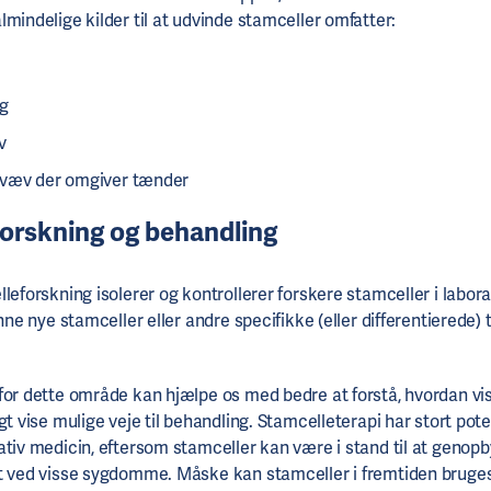
lmindelige kilder til at udvinde stamceller omfatter:
ng
v
væv der omgiver tænder
forskning og behandling
leforskning isolerer og kontrollerer forskere stamceller i labor
anne nye stamceller eller andre specifikke (eller differentierede) t
for dette område kan hjælpe os med bedre at forstå, hvordan 
gt vise mulige veje til behandling. Stamcelleterapi har stort pot
ativ medicin, eftersom stamceller kan være i stand til at genop
t ved visse sygdomme. Måske kan stamceller i fremtiden bruges