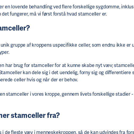
er en lovende behandling ved flere forskellige sygdomme, inklus
 det fungerer, må vi først forstå hvad stamceller er.
amceller?
unik gruppe af kroppens uspecifikke celler, som endnu ikke er ud
typer.
har brug for stamceller for at kunne skabe nyt væv; stamceller 
Stamceller kan dele sig i det uendelig, forny sig og differentiere s
serede celler hvis og når der er behov.
n stamceller i vores kroppe, gennem livets forskellige stadier -
r stamceller fra?
s i de fleste væv i menneskekroppen, så de kan udvindes fra fors