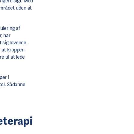
ngere sigt. Med
mrådet uden at
ulering af
, har
st sig lovende.
r at kroppen
 til at lede
øer i
tel
. Sådanne
eterapi