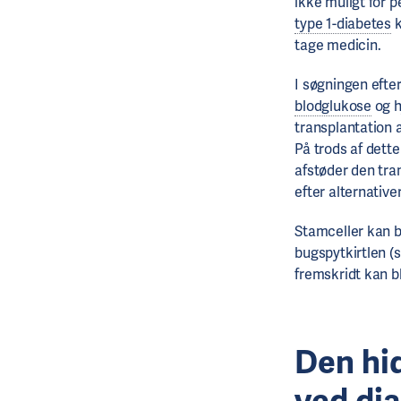
ikke muligt for 
type 1-diabetes
k
tage medicin.
I søgningen efte
blodglukose
og h
transplantation 
På trods af dett
afstøder den tr
efter alternativ
Stamceller kan b
bugspytkirtlen (s
fremskridt kan b
Den hid
ved di