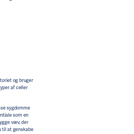
atoriet og bruger
yper af celler
visse sygdomme
entiale som en
bygge væv, der
 til at genskabe