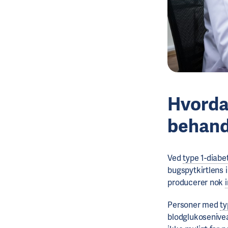
Hvordan
behand
Ved
type 1-diabe
bugspytkirtlens
producerer nok
Personer med
ty
blodglukosenive