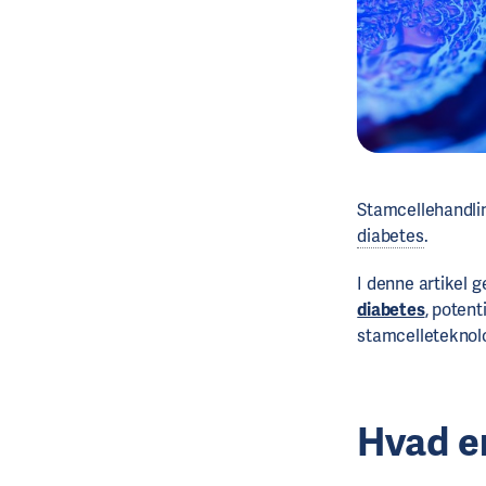
Stamcellehandlin
diabetes
.
I denne artikel 
diabetes
, potent
stamcelleteknolo
Hvad e