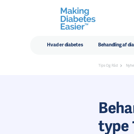
Hvad er diabetes
Behandling af di
Tips Og Råd
Nyhe
Beha
type 