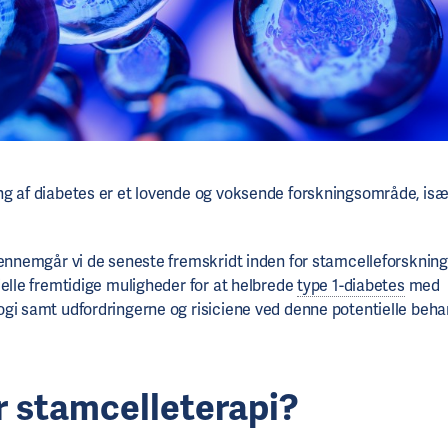
g af diabetes er et lovende og voksende forskningsområde, is
gennemgår vi de seneste fremskridt inden for stamcelleforsknin
ielle fremtidige muligheder for at helbrede
type 1-diabetes
med
gi samt udfordringerne og risiciene ved denne potentielle beha
r stamcelleterapi?