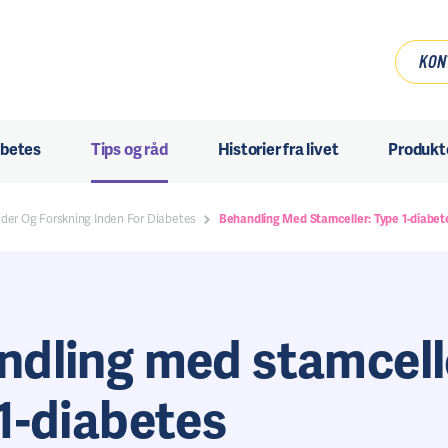
KON
abetes
Tips og råd
Historier fra livet
Produkt
der Og Forskning Inden For Diabetes
Behandling Med Stamceller: Type 1-diabet
ndling med stamcell
1-diabetes