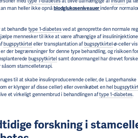
personer med
type 1-diabetes
at blive uafhængige af
insulin
på læ
an man heller ikke opnå
blodglukoseniveauer
indenfor normalo
r at behandle
type 1-diabetes
ved at genoprette den normale reg
jælpe mennesker til ikke at være afhængige af insulininjektioner
af
bugspytkirtel
eller transplantation af
bugspytkirtel
-ø-celler vi
e er der begrænsninger for denne type behandling, og risikoen fo
ansplanterede
bugspytkirtel
samt donormangel har drevet forskere
er såsom stamcelleterapi.
ruges til at skabe insulinproducerende celler, de Langerhanske 
om er klynger af disse celler) eller ovenikøbet en hel
bugspytkir
live et virkeligt gennembrud i behandlingen af
type 1-diabetes
.
tidige forskning i stamcell
abetes