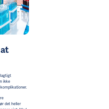
 at
lagtigt
en ikke
skomplikationer.
ere
gør det heller