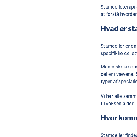
Stamcelleterapi 
at forstå hvordan
Hvad er st
Stamceller er en 
specifikke celle
Menneskekroppen 
celler i vævene. 
typer af speciali
Vi har alle samme
til voksen alder.
Hvor komme
Stamceller finde