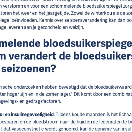
 verstoren en voor een schommelende bloedsuikerspiegel zorge
toren het weer en het jaargetijde. Zowel de winterkou als de z
iegel beïnvloeden. Kennis over seizoensverandering kan dan o
age leveren aan je gezondheid en welzijn.
elende bloedsuikerspiege
 verandert de bloedsuiker
 seizoenen?
linische onderzoeken hebben bevestigd dat de bloedsuikerwaar
ter hoger zijn en in de zomer lager.¹ Dit komt door een combina
mgevings- en gedragsfactoren.
r en insulinegevoeligheid
: Tijdens koude maanden is het licha
 besparen en de bloedstroom naar de huid en de ledematen te b
el, dat vasoconstrictie wordt genoemd, kan de opname van
insul