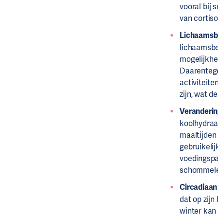
vooral bij
van cortiso
Lichaamsbe
lichaamsbe
mogelijkhed
Daarentege
activiteit
zijn, wat d
Veranderin
koolhydraa
maaltijden 
gebruikelij
voedingspa
schommelen
Circadiaan
dat op zijn
winter kan