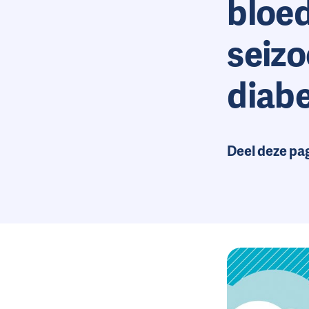
bloed
seiz
diab
Deel deze pa