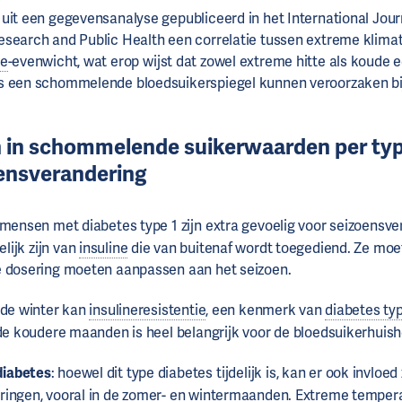
uit een gegevensanalyse gepubliceerd in het International Jour
search and Public Health een correlatie tussen extreme klima
se
-evenwicht, wat erop wijst dat zowel extreme hitte als koude 
s een schommelende bloedsuikerspiegel kunnen veroorzaken b
n in schommelende suikerwaarden per ty
ensverandering
 mensen met diabetes type 1 zijn extra gevoelig voor seizoensve
lijk zijn van
insuline
die van buitenaf wordt toegediend. Ze moe
e dosering moeten aanpassen aan het seizoen.
 de winter kan
insulineresistentie
, een kenmerk van
diabetes ty
n de koudere maanden is heel belangrijk voor de bloedsuikerhuis
iabetes
: hoewel dit type diabetes tijdelijk is, kan er ook invloed 
ringen, vooral in de zomer- en wintermaanden. Extreme tempe