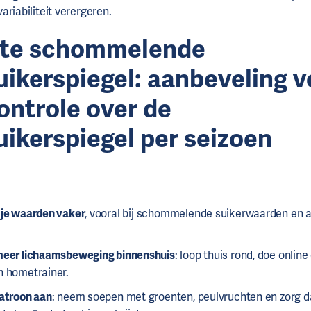
riabiliteit verergeren.
te schommelende
uikerspiegel: aanbeveling v
ontrole over de
uikerspiegel per seizoen
 je waarden vaker
, vooral bij schommelende suikerwaarden en al
meer lichaamsbeweging binnenshuis
: loop thuis rond, doe onlin
n hometrainer.
patroon aan
: neem soepen met groenten, peulvruchten en zorg dat