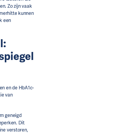
n. Zo zijn vaak
omerhitte kunnen
ok een
l:
spiegel
den en de HbA1c-
tie van
am geneigd
eperken. Dit
ine
verstoren,