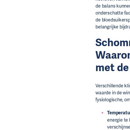
de balans kunnen
onderschatte fac
de bloedsuikersp
belangrijke bijdr
Schomm
Waarom
met de
Verschillende k
waarde in de win
fysiologische, o
Temperatuu
energie te
verschijns