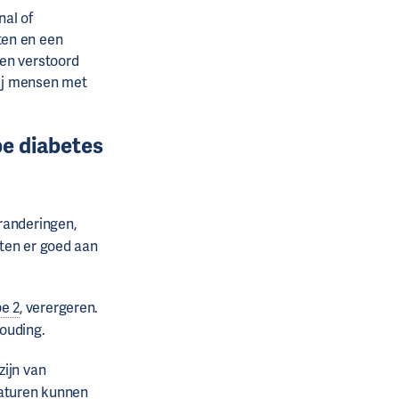
nal of
ten en een
een verstoord
ij mensen met
pe diabetes
randeringen,
ten er goed aan
pe 2
, verergeren.
houding.
zijn van
raturen kunnen