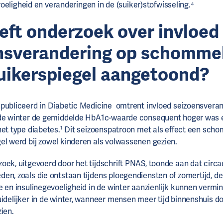
oeligheid en veranderingen in de (suiker)stofwisseling.⁴
eft onderzoek over invloed
nsverandering op schomme
uikerspiegel aangetoond?
publiceerd in Diabetic Medicine omtrent invloed seizoensveran
 de winter de gemiddelde HbA1c-waarde consequent hoger was 
het type diabetes.¹ Dit seizoenspatroon met als effect een sc
el werd bij zowel kinderen als volwassenen gezien.
oek, uitgevoerd door het tijdschrift PNAS, toonde aan dat circ
en, zoals die ontstaan tijdens ploegendiensten of zomertijd, de
e en insulinegevoeligheid in de winter aanzienlijk kunnen vermin
duidelijker in de winter, wanneer mensen meer tijd binnenshuis 
ien.