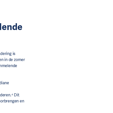
lende
dering is
en in de zomer
hommelende
adiane
deren.⁴ Dit
doorbrengen en