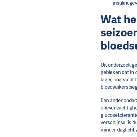
insulinegev
Wat he
seizoe
bloeds
Uit onderzoek ge
gebleken dat in
lager, ongeacht 
bloedsuikerspieg
Een ander onderz
onevenwichtighed
glucosetoleranti
verschijnsel is 
minder daglicht z