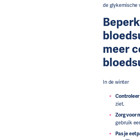
de glykemische va
Beperk
bloeds
meer c
bloeds
In de winter
Controleer
ziet.
Zorg voor 
gebruik ee
Pas je eet