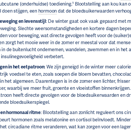
 subcutane (onderhuidse) toediening.¹ Blootstelling aan kou kan
l doen stijgen, een
hormoon
dat de bloedsuikerwaarden verhoog
weging en levensstijl
: De winter gaat ook vaak gepaard met m
weging. Slechte weersomstandigheden en kortere dagen bepe
en voor beweging, wat directe gevolgen heeft voor de (suiker)s
n zorgt het mooie weer in de zomer er meestal voor dat mense
en in de buitenlucht ondernemen, wandelen, zwemmen en in het 
e insulinegevoeligheid verbetert.
gen in het eetpatroon
: We zijn geneigd in de winter meer calorie
trijk voedsel te eten, zoals soepen die bloem bevatten, chocola
in het algemeen. Daarentegen is in de zomer een lichter, frisse
ker, waarbij we meer fruit, groente en vloeistoffen binnenkrijgen.³
troon heeft directe gevolgen voor de bloedsuikerwaarden en dr
de bloedsuikerspiegel.
 en hormonaal ritme
: Blootstelling aan zonlicht reguleert ons ci
 beurt hormonen zoals melatonine en cortisol beïnvloedt. Minder 
 het circadiane ritme veranderen, wat kan zorgen voor een lage