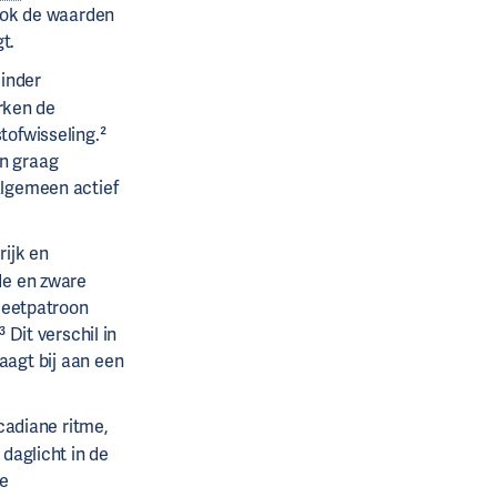
 ook de waarden
t.
inder
rken de
tofwisseling.²
n graag
algemeen actief
rijk en
de en zware
r eetpatroon
 Dit verschil in
aagt bij aan een
rcadiane ritme,
daglicht in de
re