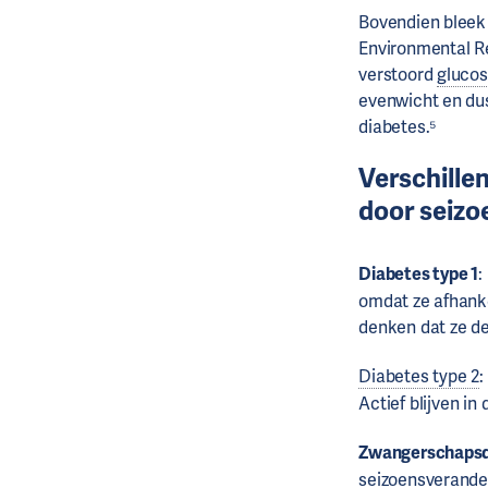
Bovendien bleek 
Environmental Re
verstoord
gluco
evenwicht en du
diabetes.⁵
Verschille
door seizo
Diabetes type 1
:
omdat ze afhanke
denken dat ze d
Diabetes type 2
:
Actief blijven i
Zwangerschapsd
seizoensverande