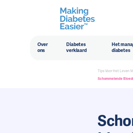
Over
Diabetes
Het mana
ons
verklaard
diabetes
Tips Voor Het Leven 
Schommelende Bloeds
Scho