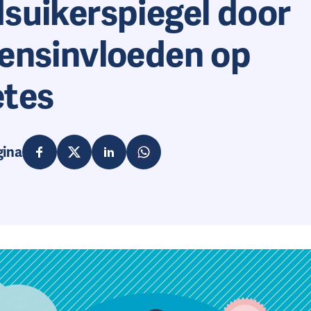
suikerspiegel door
oensinvloeden op
etes
gina