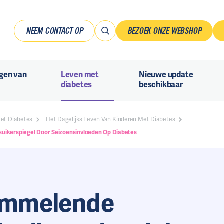
NEEM CONTACT OP
BEZOEK ONZE WEBSHOP
gen van
Leven met
Nieuwe update
diabetes
beschikbaar
Met Diabetes
Het Dagelijks Leven Van Kinderen Met Diabetes
uikerspiegel Door Seizoensinvloeden Op Diabetes
mmelende