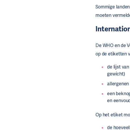
Sommige landen 
moeten vermelden
Internatio
De WHO en de Vo
op de etiketten 
de lijst va
gewicht)
allergenen
een beknop
en eenvoud
Op het etiket mo
de hoeveelh