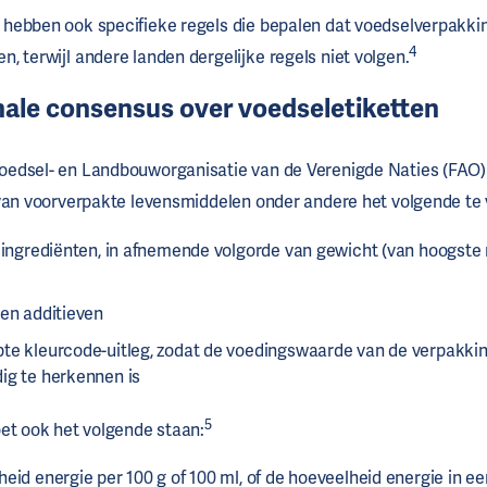
hebben ook specifieke regels die bepalen dat voedselverpakki
4
, terwijl andere landen dergelijke regels niet volgen.
nale consensus over voedseletiketten
edsel- en Landbouworganisatie van de Verenigde Naties (FAO)
van voorverpakte levensmiddelen onder andere het volgende te
n ingrediënten, in afnemende volgorde van gewicht (van hoogste
 en additieven
te kleurcode-uitleg, zodat de voedingswaarde van de verpakki
ig te herkennen is
5
et ook het volgende staan:
eid energie per 100 g of 100 ml, of de hoeveelheid energie in e