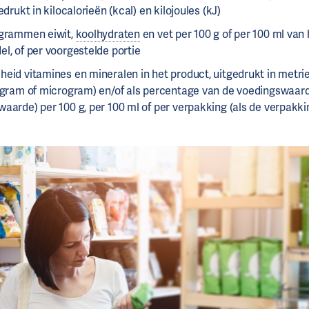
edrukt in kilocalorieën (kcal) en kilojoules (kJ)
 grammen eiwit,
koolhydraten
en vet per 100 g of per 100 ml van 
l, of per voorgestelde portie
heid vitamines en mineralen in het product, uitgedrukt in metr
ligram of microgram) en/of als percentage van de voedingswaard
waarde) per 100 g, per 100 ml of per verpakking (als de verpakki