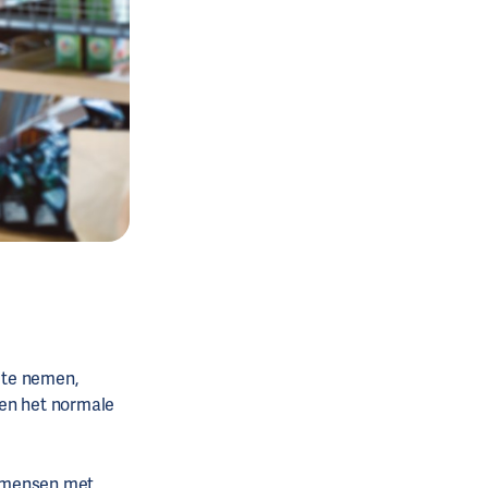
 te nemen,
nen het normale
t mensen met