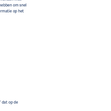
 hebben om snel
ormatie op het
’ dat op de