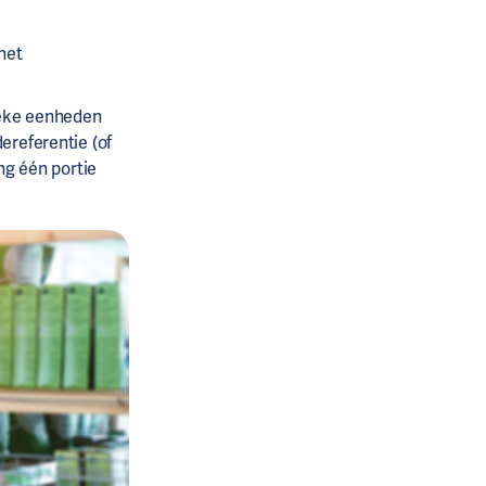
het
ieke eenheden
ereferentie (of
ng één portie