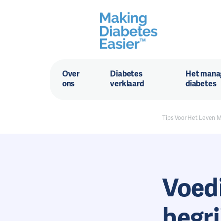
Over
Diabetes
Het mana
ons
verklaard
diabetes
Tips Voor Het Leven 
Voed
begri