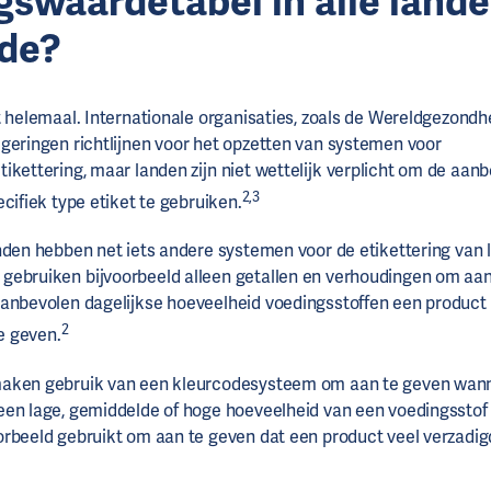
gswaardetabel in alle land
fde?
t helemaal. Internationale organisaties, zoals de Wereldgezondh
geringen richtlijnen voor het opzetten van systemen voor
ikettering, maar landen zijn niet wettelijk verplicht om de aanb
2,3
cifiek type etiket te gebruiken.
nden hebben net iets andere systemen voor de etikettering van
gebruiken bijvoorbeeld alleen getallen en verhoudingen om aan
anbevolen dagelijkse hoeveelheid voedingsstoffen een product 
2
te geven.
aken gebruik van een kleurcodesysteem om aan te geven wan
en lage, gemiddelde of hoge hoeveelheid van een voedingsstof 
orbeeld gebruikt om aan te geven dat een product veel verzadigd