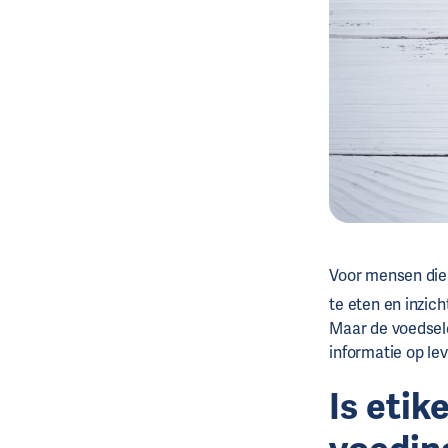
Voor mensen die
te eten en inzic
Maar de voedselet
informatie op le
Is etik