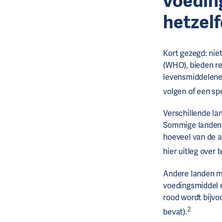
voedin
hetzel
Kort gezegd: nie
(WHO), bieden re
levensmiddelenet
volgen of een spe
Verschillende la
Sommige landen 
hoeveel van de a
hier uitleg over 
Andere landen m
voedingsmiddel e
rood wordt bijvo
2
bevat).