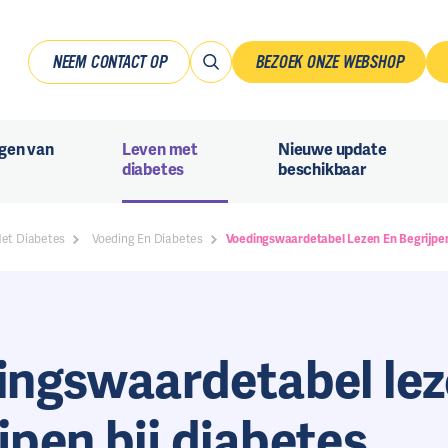
NEEM CONTACT OP
BEZOEK ONZE WEBSHOP
gen van
Leven met
Nieuwe update
diabetes
beschikbaar
Met Diabetes
Voeding En Diabetes
Voedingswaardetabel Lezen En Begrijpen
ingswaardetabel lez
jpen bij diabetes