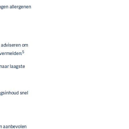
ngen allergenen
 adviseren om
5
 vermelden:
 naar laagste
ngsinhoud snel
en aanbevolen