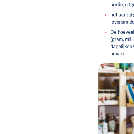
portie, uitg
het aantal
levensmidde
De hoeveel
(gram, mil
dagelijkse 
bevat)