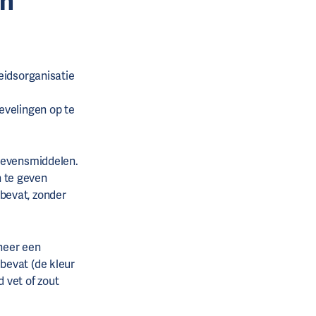
en
eidsorganisatie
evelingen op te
 levensmiddelen.
 te geven
bevat, zonder
neer een
bevat (de kleur
 vet of zout