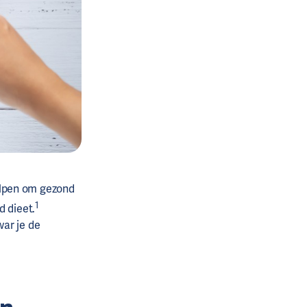
elpen om gezond
1
d dieet.
war je de