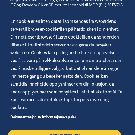
G7 og Dexcom G6 er CE-merket i henhold til MDR (EU) 2017/745.
© 2023/2024 Insulet Corporation produsent. Omnipod,
Omnipod-logoen, DASH, DASH-logoen og Podder er varemerker
En cookie er en liten datafil som sendes fra websidens
eller registrerte varemerker som tilhører Insulet Corporation i
server til browser-cookiefilen på harddisken i din enhet.
USA og andre jurisdiksjoner. myomnipod.com. Omnipod DASH
og Omnipod 5 er CE-merket i henhold til MDR (EU) 2017/745.
Din nettleser (browser) lagrer cookiefilen og sender den
tilbake til nettstedets server neste gang du besøker
websiden. Cookies kan gi deg bedre brukeropplevelser
ved å ta vare på nøkkelopplysninger om dine preferanser
ved å huske tidligere valg, slik at det blir enklere å logge
Betingelser og vilkår for websted
inn neste gang du besøker nettsiden. Cookies kan
Retningslinjer for personvern
samtidig inneholde opplysninger om din lokasjon, og
andre opplysninger som benyttes til statistiske formål. Du
Cookies
kan lese mer i våre retningslinjer for personvern og
Juridisk merknad
cookies.
Oversikt over websted
Dokumentasjon av informasjonskapsler
Håndtere cookies