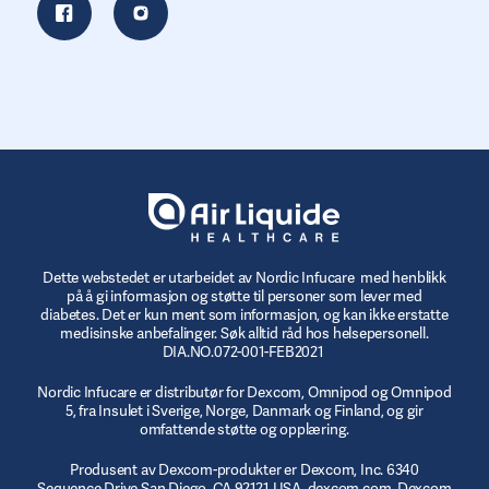
Dette webstedet er utarbeidet av Nordic Infucare med henblikk
på å gi informasjon og støtte til personer som lever med
diabetes. Det er kun ment som informasjon, og kan ikke erstatte
medisinske anbefalinger. Søk alltid råd hos helsepersonell.
DIA.NO.072-001-FEB2021
Nordic Infucare er distributør for Dexcom, Omnipod og Omnipod
5, fra Insulet i Sverige, Norge, Danmark og Finland, og gir
omfattende støtte og opplæring.
Produsent av Dexcom-produkter er Dexcom, Inc. 6340
Sequence Drive San Diego, CA 92121 USA. dexcom.com. Dexcom